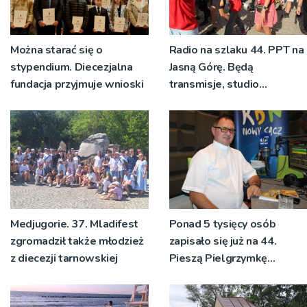
Można starać się o
Radio na szlaku 44. PPT na
stypendium. Diecezjalna
Jasną Górę. Będą
fundacja przyjmuje wnioski
transmisje, studio
pielgrzymkowe,
pozdrowienia
Medjugorie. 37. Mladifest
Ponad 5 tysięcy osób
zgromadził także młodzież
zapisało się już na 44.
z diecezji tarnowskiej
Pieszą Pielgrzymkę
Tarnowską [WIDEO]