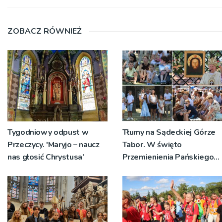
ZOBACZ RÓWNIEŻ
Tygodniowy odpust w
Tłumy na Sądeckiej Górze
Przeczycy. 'Maryjo – naucz
Tabor. W święto
nas głosić Chrystusa’
Przemienienia Pańskiego
bp Jeż przypominał o
znaczeniu Sakramentów
[ZDJĘCIA]