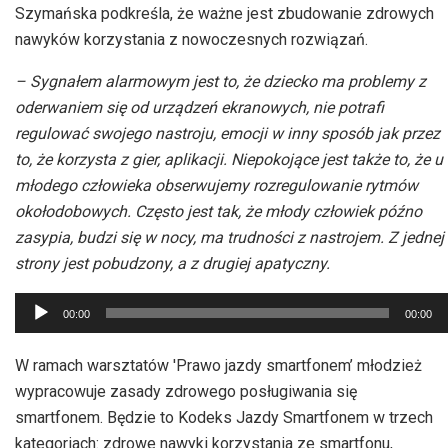
Szymańska podkreśla, że ważne jest zbudowanie zdrowych
nawyków korzystania z nowoczesnych rozwiązań.
– Sygnałem alarmowym jest to, że dziecko ma problemy z
oderwaniem się od urządzeń ekranowych, nie potrafi
regulować swojego nastroju, emocji w inny sposób jak przez
to, że korzysta z gier, aplikacji. Niepokojące jest także to, że u
młodego człowieka obserwujemy rozregulowanie rytmów
okołodobowych. Często jest tak, że młody człowiek późno
zasypia, budzi się w nocy, ma trudności z nastrojem. Z jednej
strony jest pobudzony, a z drugiej apatyczny.
Odtwarzacz
00:00
00:00
plików
dźwiękowych
W ramach warsztatów 'Prawo jazdy smartfonem’ młodzież
wypracowuje zasady zdrowego posługiwania się
smartfonem. Będzie to Kodeks Jazdy Smartfonem w trzech
kategoriach: zdrowe nawyki korzystania ze smartfonu,