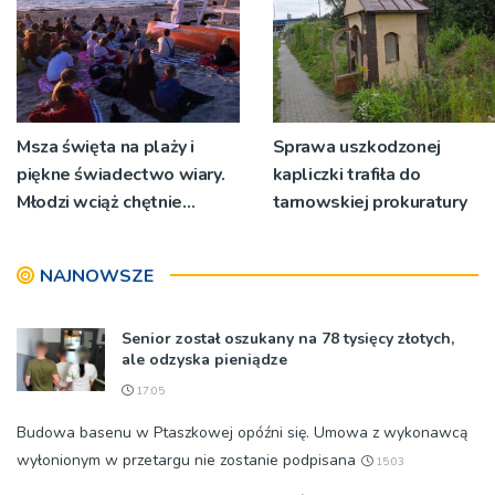
Msza święta na plaży i
Sprawa uszkodzonej
piękne świadectwo wiary.
kapliczki trafiła do
Młodzi wciąż chętnie
tarnowskiej prokuratury
wyjeżdżają na oazy
NAJNOWSZE
Senior został oszukany na 78 tysięcy złotych,
ale odzyska pieniądze
17:05
Budowa basenu w Ptaszkowej opóźni się. Umowa z wykonawcą
wyłonionym w przetargu nie zostanie podpisana
15:03