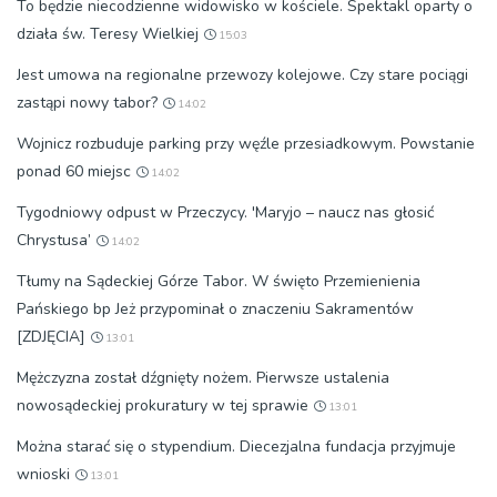
To będzie niecodzienne widowisko w kościele. Spektakl oparty o
działa św. Teresy Wielkiej
15:03
Jest umowa na regionalne przewozy kolejowe. Czy stare pociągi
zastąpi nowy tabor?
14:02
Wojnicz rozbuduje parking przy węźle przesiadkowym. Powstanie
ponad 60 miejsc
14:02
Tygodniowy odpust w Przeczycy. 'Maryjo – naucz nas głosić
Chrystusa’
14:02
Tłumy na Sądeckiej Górze Tabor. W święto Przemienienia
Pańskiego bp Jeż przypominał o znaczeniu Sakramentów
[ZDJĘCIA]
13:01
Mężczyzna został dźgnięty nożem. Pierwsze ustalenia
nowosądeckiej prokuratury w tej sprawie
13:01
Można starać się o stypendium. Diecezjalna fundacja przyjmuje
wnioski
13:01