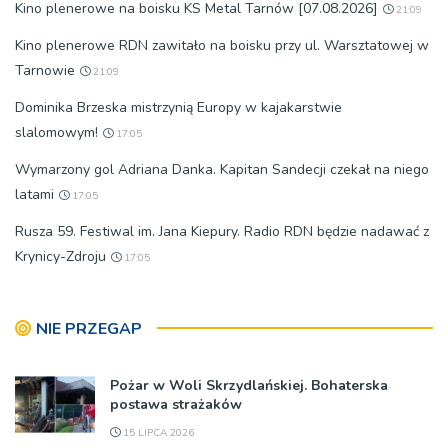
Kino plenerowe na boisku KS Metal Tarnów [07.08.2026]
21:09
Kino plenerowe RDN zawitało na boisku przy ul. Warsztatowej w
Tarnowie
21:09
Dominika Brzeska mistrzynią Europy w kajakarstwie
slalomowym!
17:05
Wymarzony gol Adriana Danka. Kapitan Sandecji czekał na niego
latami
17:05
Rusza 59. Festiwal im. Jana Kiepury. Radio RDN będzie nadawać z
Krynicy-Zdroju
17:05
NIE PRZEGAP
Pożar w Woli Skrzydlańskiej. Bohaterska
postawa strażaków
15 LIPCA 2026