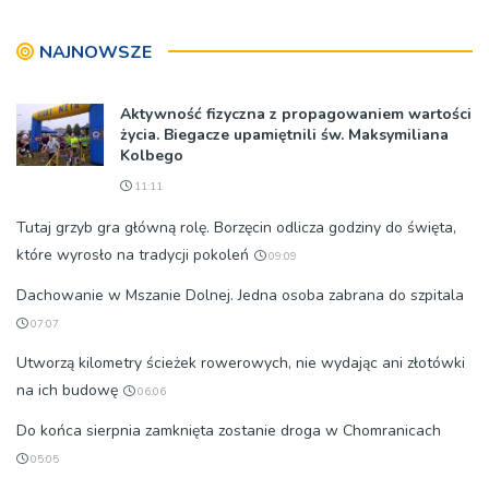
NAJNOWSZE
Aktywność fizyczna z propagowaniem wartości
życia. Biegacze upamiętnili św. Maksymiliana
Kolbego
11:11
Tutaj grzyb gra główną rolę. Borzęcin odlicza godziny do święta,
które wyrosło na tradycji pokoleń
09:09
Dachowanie w Mszanie Dolnej. Jedna osoba zabrana do szpitala
07:07
Utworzą kilometry ścieżek rowerowych, nie wydając ani złotówki
na ich budowę
06:06
Do końca sierpnia zamknięta zostanie droga w Chomranicach
05:05