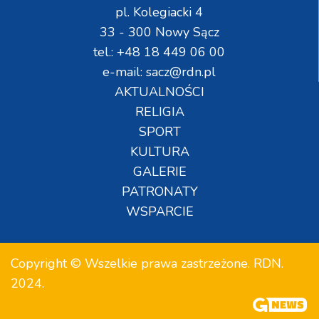
pl. Kolegiacki 4
33 - 300 Nowy Sącz
tel.: +48 18 449 06 00
e-mail: sacz@rdn.pl
AKTUALNOŚCI
RELIGIA
SPORT
KULTURA
GALERIE
PATRONATY
WSPARCIE
Copyright © Wszelkie prawa zastrzeżone. RDN.
2024.