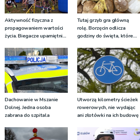
Aktywność fizyczna z
Tutaj grzyb gra główną
propagowaniem wartości
rolę. Borzęcin odlicza
życia. Biegacze upamiętnili
godziny do święta, które
św. Maksymiliana Kolbego
wyrosło na tradycji
pokoleń
Dachowanie w Mszanie
Utworzą kilometry ścieżek
Dolnej. Jedna osoba
rowerowych, nie wydając
zabrana do szpitala
ani złotówki na ich budowę