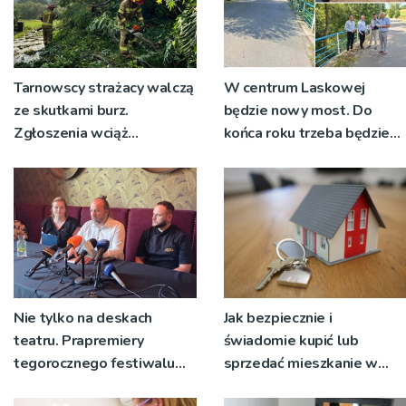
Tarnowscy strażacy walczą
W centrum Laskowej
ze skutkami burz.
będzie nowy most. Do
Zgłoszenia wciąż
końca roku trzeba będzie
napływają
korzystać z objazdów
Nie tylko na deskach
Jak bezpiecznie i
teatru. Prapremiery
świadomie kupić lub
tegorocznego festiwalu
sprzedać mieszkanie w
Talia będą wystawiane w
Krakowie?