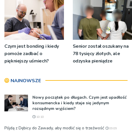
niecodziennych
okolicznościach
Czym jest bonding i kiedy
Senior został oszukany na
pomoże zadbać o
78 tysięcy złotych, ale
piękniejszy uśmiech?
odzyska pieniądze
NAJNOWSZE
Nowy początek po długach. Czym jest upadłość
konsumencka i kiedy staje się jedynym
rozsądnym wyjściem?
10:10
Pójdą z Dębicy do Zawady, aby modlić się o trzeźwość
09:09