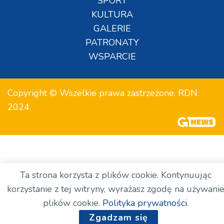
SPORT
KULTURA
GALERIE
PATRONATY
WSPARCIE
Copyright © Wszelkie prawa zastrzeżone. RDN.
2024.
Ta strona korzysta z plików cookie. Kontynuując
korzystanie z tej witryny, wyrażasz zgodę na używani
plików cookie.
Polityka prywatności.
Zgadzam się