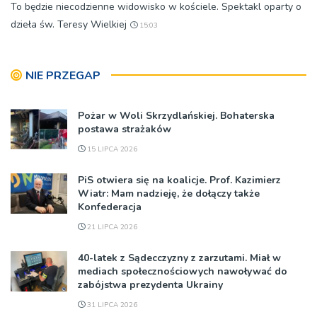
To będzie niecodzienne widowisko w kościele. Spektakl oparty o
dzieła św. Teresy Wielkiej
15:03
NIE PRZEGAP
Pożar w Woli Skrzydlańskiej. Bohaterska
postawa strażaków
15 LIPCA 2026
PiS otwiera się na koalicje. Prof. Kazimierz
Wiatr: Mam nadzieję, że dołączy także
Konfederacja
21 LIPCA 2026
40-latek z Sądecczyzny z zarzutami. Miał w
mediach społecznościowych nawoływać do
zabójstwa prezydenta Ukrainy
31 LIPCA 2026