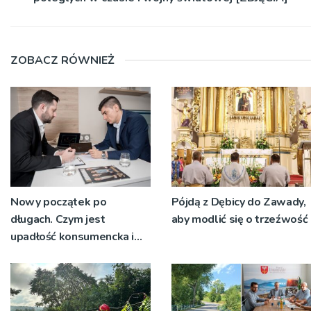
ZOBACZ RÓWNIEŻ
Nowy początek po
Pójdą z Dębicy do Zawady,
długach. Czym jest
aby modlić się o trzeźwość
upadłość konsumencka i
kiedy staje się jedynym
rozsądnym wyjściem?