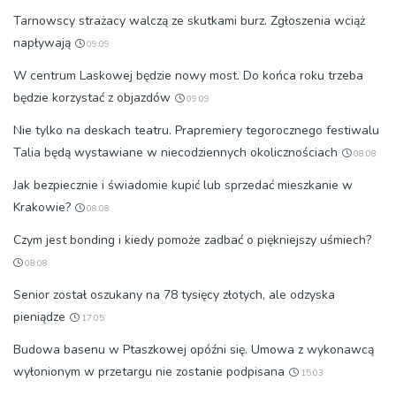
Tarnowscy strażacy walczą ze skutkami burz. Zgłoszenia wciąż
napływają
09:09
W centrum Laskowej będzie nowy most. Do końca roku trzeba
będzie korzystać z objazdów
09:09
Nie tylko na deskach teatru. Prapremiery tegorocznego festiwalu
Talia będą wystawiane w niecodziennych okolicznościach
08:08
Jak bezpiecznie i świadomie kupić lub sprzedać mieszkanie w
Krakowie?
08:08
Czym jest bonding i kiedy pomoże zadbać o piękniejszy uśmiech?
08:08
Senior został oszukany na 78 tysięcy złotych, ale odzyska
pieniądze
17:05
Budowa basenu w Ptaszkowej opóźni się. Umowa z wykonawcą
wyłonionym w przetargu nie zostanie podpisana
15:03