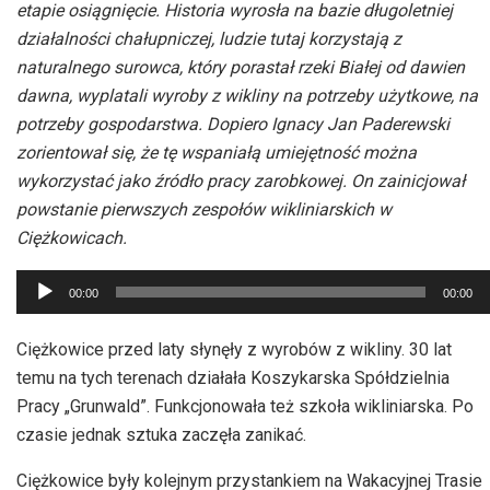
etapie osiągnięcie. Historia wyrosła na bazie długoletniej
działalności chałupniczej, ludzie tutaj korzystają z
naturalnego surowca, który porastał rzeki Białej od dawien
dawna, wyplatali wyroby z wikliny na potrzeby użytkowe, na
potrzeby gospodarstwa. Dopiero Ignacy Jan Paderewski
zorientował się, że tę wspaniałą umiejętność można
wykorzystać jako źródło pracy zarobkowej. On zainicjował
powstanie pierwszych zespołów wikliniarskich w
Ciężkowicach.
Odtwarzacz
00:00
00:00
plików
dźwiękowych
Ciężkowice przed laty słynęły z wyrobów z wikliny. 30 lat
temu na tych terenach działała Koszykarska Spółdzielnia
Pracy „Grunwald”. Funkcjonowała też szkoła wikliniarska. Po
czasie jednak sztuka zaczęła zanikać.
Ciężkowice były kolejnym przystankiem na Wakacyjnej Trasie