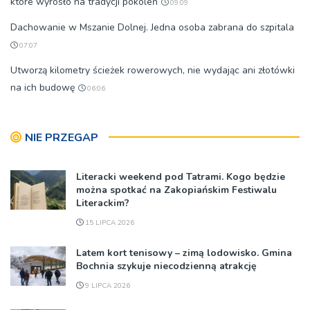
które wyrosło na tradycji pokoleń
09:09
Dachowanie w Mszanie Dolnej. Jedna osoba zabrana do szpitala
07:07
Utworzą kilometry ścieżek rowerowych, nie wydając ani złotówki
na ich budowę
06:06
NIE PRZEGAP
Literacki weekend pod Tatrami. Kogo będzie
można spotkać na Zakopiańskim Festiwalu
Literackim?
15 LIPCA 2026
Latem kort tenisowy – zimą lodowisko. Gmina
Bochnia szykuje niecodzienną atrakcję
9 LIPCA 2026