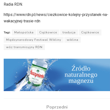
Radia RDN.
https://www.rdn.pl/news/ciezkowice-kolejny-przystanek-na-
wakacyjnej-trasie-rdn
Tagi:
Małopolska
Ciężkowice
tradycja
Ciężkowice
Międzynarodowy Festiwal Wikliny
wiklina
wóz transmisyjny RDN
Poprzedni