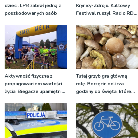
dzieci. LPR zabrał jedną z
Krynicy-Zdroju. Kultowy
poszkodowanych osób
Festiwal ruszył. Radio RDN
nadawało program na
żywo [ZDJĘCIA]
Aktywność fizyczna z
Tutaj grzyb gra główną
propagowaniem wartości
rolę. Borzęcin odlicza
życia. Biegacze upamiętnili
godziny do święta, które
św. Maksymiliana Kolbego
wyrosło na tradycji
pokoleń