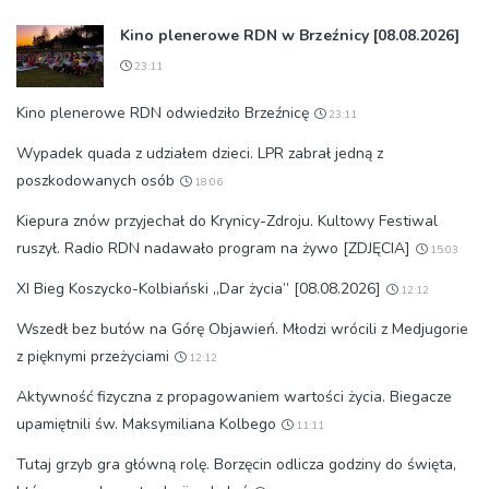
Kino plenerowe RDN w Brzeźnicy [08.08.2026]
23:11
Kino plenerowe RDN odwiedziło Brzeźnicę
23:11
Wypadek quada z udziałem dzieci. LPR zabrał jedną z
poszkodowanych osób
18:06
Kiepura znów przyjechał do Krynicy-Zdroju. Kultowy Festiwal
ruszył. Radio RDN nadawało program na żywo [ZDJĘCIA]
15:03
XI Bieg Koszycko-Kolbiański „Dar życia” [08.08.2026]
12:12
Wszedł bez butów na Górę Objawień. Młodzi wrócili z Medjugorie
z pięknymi przeżyciami
12:12
Aktywność fizyczna z propagowaniem wartości życia. Biegacze
upamiętnili św. Maksymiliana Kolbego
11:11
Tutaj grzyb gra główną rolę. Borzęcin odlicza godziny do święta,