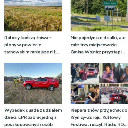
Rolnicy kończą żniwa –
Nie pojedyncze działki, ale
plony w powiecie
całe trzy miejscowości.
tarnowskim mniejsze niż
Gmina Wojnicz przystąpi
rok temu
do zmian w dokumentach
planistycznych
Wypadek quada z udziałem
Kiepura znów przyjechał do
dzieci. LPR zabrał jedną z
Krynicy-Zdroju. Kultowy
poszkodowanych osób
Festiwal ruszył. Radio RDN