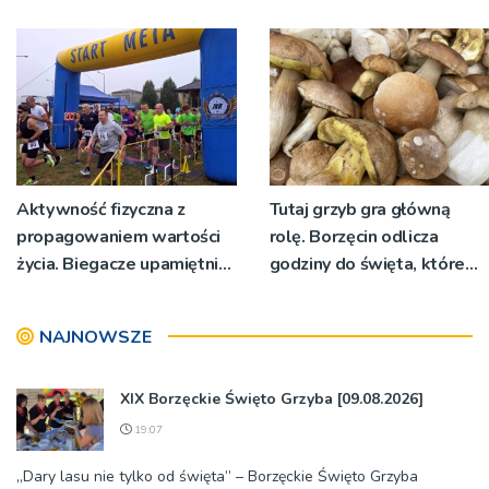
nadawało program na
żywo [ZDJĘCIA]
Aktywność fizyczna z
Tutaj grzyb gra główną
propagowaniem wartości
rolę. Borzęcin odlicza
życia. Biegacze upamiętnili
godziny do święta, które
św. Maksymiliana Kolbego
wyrosło na tradycji
pokoleń
NAJNOWSZE
XIX Borzęckie Święto Grzyba [09.08.2026]
19:07
„Dary lasu nie tylko od święta” – Borzęckie Święto Grzyba