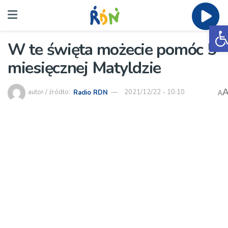
O
W te święta możecie pomóc 5-
miesięcznej Matyldzie
autor / źródło:
Radio RDN
2021/12/22 - 10:10
A