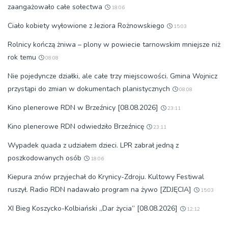
zaangażowało całe sołectwa
18:06
Ciało kobiety wyłowione z Jeziora Rożnowskiego
15:03
Rolnicy kończą żniwa – plony w powiecie tarnowskim mniejsze niż
rok temu
08:08
Nie pojedyncze działki, ale całe trzy miejscowości. Gmina Wojnicz
przystąpi do zmian w dokumentach planistycznych
08:08
Kino plenerowe RDN w Brzeźnicy [08.08.2026]
23:11
Kino plenerowe RDN odwiedziło Brzeźnicę
23:11
Wypadek quada z udziałem dzieci. LPR zabrał jedną z
poszkodowanych osób
18:06
Kiepura znów przyjechał do Krynicy-Zdroju. Kultowy Festiwal
ruszył. Radio RDN nadawało program na żywo [ZDJĘCIA]
15:03
XI Bieg Koszycko-Kolbiański „Dar życia” [08.08.2026]
12:12