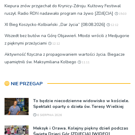
Kiepura znów przyjechał do Krynicy-Zdroju. Kultowy Festiwal
ruszył. Radio RDN nadawało program na żywo [ZDJĘCIA]
15:03
XI Bieg Koszycko-Kolbiański „Dar życia” [08.08.2026]
12:12
Wszedł bez butów na Górę Objawień. Młodzi wrócili z Medjugorie
z pięknymi przeżyciami
12:12
Aktywność fizyczna z propagowaniem wartości życia. Biegacze
upamiętnili św. Maksymiliana Kolbego
11:11
NIE PRZEGAP
To będzie niecodzienne widowisko w kościele.
Spektakl oparty o dzieła św. Teresy Wielkiej
6 SIERPNIA 2026
Meksyk i Orawa. Kolejny piękny dzień podczas
Święta Dzieci Gór [ZDJĘCIA] [WIDEO]