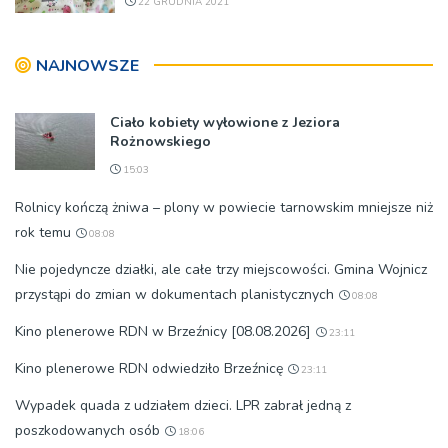
22 GRUDNIA 2021
NAJNOWSZE
Ciało kobiety wyłowione z Jeziora
Rożnowskiego
15:03
Rolnicy kończą żniwa – plony w powiecie tarnowskim mniejsze niż
rok temu
08:08
Nie pojedyncze działki, ale całe trzy miejscowości. Gmina Wojnicz
przystąpi do zmian w dokumentach planistycznych
08:08
Kino plenerowe RDN w Brzeźnicy [08.08.2026]
23:11
Kino plenerowe RDN odwiedziło Brzeźnicę
23:11
Wypadek quada z udziałem dzieci. LPR zabrał jedną z
poszkodowanych osób
18:06