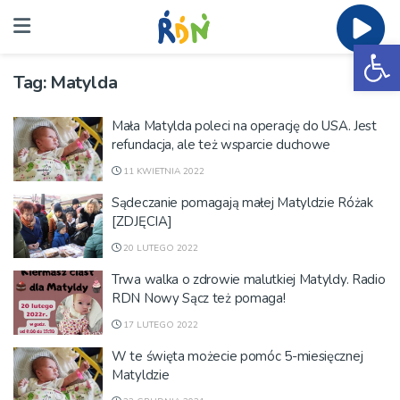
Ot
Tag:
Matylda
Mała Matylda poleci na operację do USA. Jest
refundacja, ale też wsparcie duchowe
11 KWIETNIA 2022
Sądeczanie pomagają małej Matyldzie Różak
[ZDJĘCIA]
20 LUTEGO 2022
Trwa walka o zdrowie malutkiej Matyldy. Radio
RDN Nowy Sącz też pomaga!
17 LUTEGO 2022
W te święta możecie pomóc 5-miesięcznej
Matyldzie