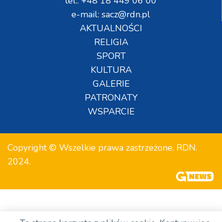
tel.: +48 18 449 06 00
e-mail: sacz@rdn.pl
AKTUALNOŚCI
RELIGIA
SPORT
KULTURA
GALERIE
PATRONATY
WSPARCIE
Copyright © Wszelkie prawa zastrzeżone. RDN.
2024.