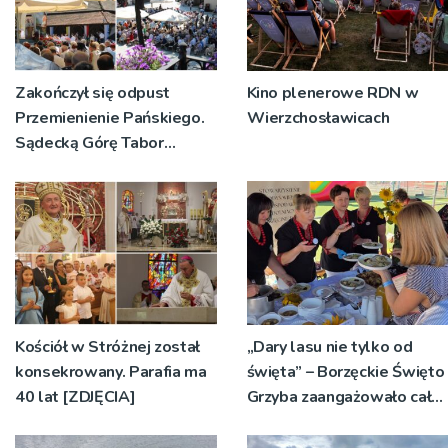
Zakończył się odpust
Kino plenerowe RDN w
Przemienienie Pańskiego.
Wierzchosławicach
Sądecką Górę Tabor
odwiedziły tłumy
pielgrzymów
Kościół w Stróżnej został
„Dary lasu nie tylko od
konsekrowany. Parafia ma
święta” – Borzęckie Święto
40 lat [ZDJĘCIA]
Grzyba zaangażowało całe
sołectwa