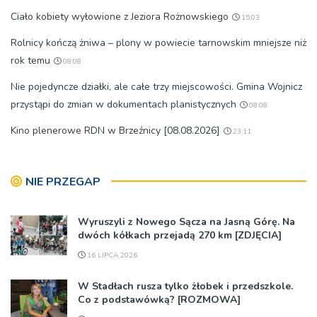
Ciało kobiety wyłowione z Jeziora Rożnowskiego
15:03
Rolnicy kończą żniwa – plony w powiecie tarnowskim mniejsze niż
rok temu
08:08
Nie pojedyncze działki, ale całe trzy miejscowości. Gmina Wojnicz
przystąpi do zmian w dokumentach planistycznych
08:08
Kino plenerowe RDN w Brzeźnicy [08.08.2026]
23:11
NIE PRZEGAP
Wyruszyli z Nowego Sącza na Jasną Górę. Na
dwóch kółkach przejadą 270 km [ZDJĘCIA]
16 LIPCA 2026
W Stadłach rusza tylko żłobek i przedszkole.
Co z podstawówką? [ROZMOWA]