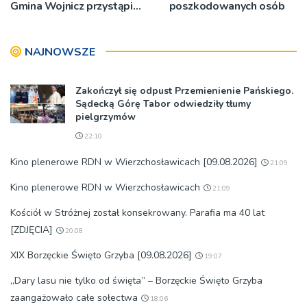
Gmina Wojnicz przystąpi
poszkodowanych osób
do zmian w dokumentach
planistycznych
NAJNOWSZE
Zakończył się odpust Przemienienie Pańskiego.
Sądecką Górę Tabor odwiedziły tłumy
pielgrzymów
22:10
Kino plenerowe RDN w Wierzchosławicach [09.08.2026]
21:09
Kino plenerowe RDN w Wierzchosławicach
21:09
Kościół w Stróżnej został konsekrowany. Parafia ma 40 lat
[ZDJĘCIA]
20:08
XIX Borzęckie Święto Grzyba [09.08.2026]
19:07
„Dary lasu nie tylko od święta” – Borzęckie Święto Grzyba
zaangażowało całe sołectwa
18:06