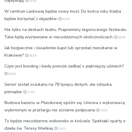
napływają
09:09
W centrum Laskowej będzie nowy most. Do końca roku trzeba
będzie korzystać z objazdów
09:09
Nie tylko na deskach teatru. Prapremiery tegorocznego festiwalu
Talia będą wystawiane w niecodziennych okolicznościach
08:08
Jak bezpiecznie i świadomie kupić lub sprzedać mieszkanie w
Krakowie?
08:08
Czym jest bonding i kiedy pomoże zadbać o piękniejszy uśmiech?
08:08
Senior został oszukany na 78 tysięcy złotych, ale odzyska
pieniądze
17:05
Budowa basenu w Ptaszkowej opóźni się. Umowa z wykonawcą
wyłonionym w przetargu nie zostanie podpisana
15:03
To będzie niecodzienne widowisko w kościele. Spektakl oparty o
dzieła św. Teresy Wielkiej
15:03