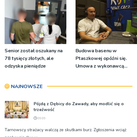
Senior został oszukany na
Budowa basenu w
78 tysięcy złotych, ale
Ptaszkowej opóźni się.
odzyska pieniądze
Umowa z wykonawcą
wyłonionym w przetargu
nie zostanie podpisana
NAJNOWSZE
Pójdą z Dębicy do Zawady, aby modlić się o
trzeźwość
09:09
Tarnowscy strażacy walczą ze skutkami burz. Zgłoszenia wciąż