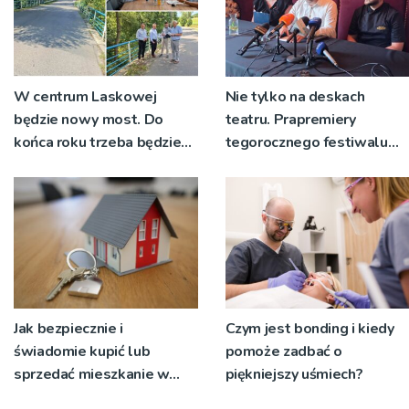
W centrum Laskowej
Nie tylko na deskach
będzie nowy most. Do
teatru. Prapremiery
końca roku trzeba będzie
tegorocznego festiwalu
korzystać z objazdów
Talia będą wystawiane w
niecodziennych
okolicznościach
Jak bezpiecznie i
Czym jest bonding i kiedy
świadomie kupić lub
pomoże zadbać o
sprzedać mieszkanie w
piękniejszy uśmiech?
Krakowie?