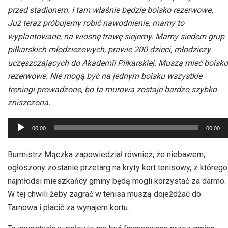
przed stadionem. I tam właśnie będzie boisko rezerwowe.
Już teraz próbujemy robić nawodnienie, mamy to
wyplantowane, na wiosnę trawę siejemy. Mamy siedem grup
piłkarskich młodzieżowych, prawie 200 dzieci, młodzieży
uczęszczających do Akademii Piłkarskiej. Muszą mieć boisko
rezerwowe. Nie mogą być na jednym boisku wszystkie
treningi prowadzone, bo ta murowa zostaje bardzo szybko
zniszczona.
Odtwarzacz
00:00
00:00
plików
dźwiękowych
Burmistrz Mączka zapowiedział również, że niebawem,
ogłoszony zostanie przetarg na kryty kort tenisowy, z którego
najmłodsi mieszkańcy gminy będą mogli korzystać za darmo.
W tej chwili żeby zagrać w tenisa muszą dojeżdżać do
Tarnowa i płacić za wynajem kortu.