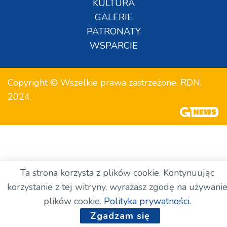
KULTURA
GALERIE
PATRONATY
WSPARCIE
Copyright © Wszelkie prawa zastrzeżone. RDN.
2024.
Ta strona korzysta z plików cookie. Kontynuując
korzystanie z tej witryny, wyrażasz zgodę na używani
plików cookie.
Polityka prywatności.
Zgadzam się