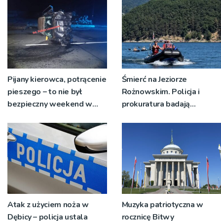
Pijany kierowca, potrącenie
Śmierć na Jeziorze
pieszego – to nie był
Rożnowskim. Policja i
bezpieczny weekend w
prokuratura badają
regionie limanowskim
okoliczności zdarzenia
Atak z użyciem noża w
Muzyka patriotyczna w
Dębicy – policja ustala
rocznicę Bitwy