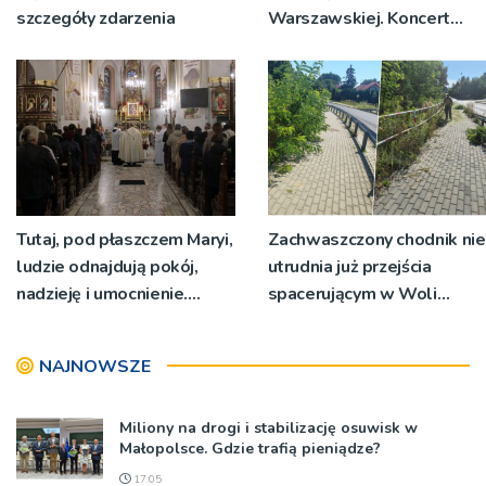
szczegóły zdarzenia
Warszawskiej. Koncert
przy dąbrowskiej bazylice
Tutaj, pod płaszczem Maryi,
Zachwaszczony chodnik nie
ludzie odnajdują pokój,
utrudnia już przejścia
nadzieję i umocnienie.
spacerującym w Woli
Zbliża się odpust w
Rzędzińskiej. Interwencja
Bruśniku
RDN
NAJNOWSZE
Miliony na drogi i stabilizację osuwisk w
Małopolsce. Gdzie trafią pieniądze?
17:05