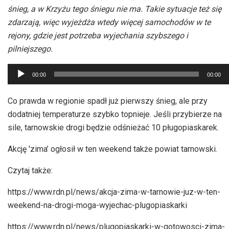
śnieg, a w Krzyżu tego śniegu nie ma. Takie sytuacje też się
zdarzają, więc wyjeżdża wtedy więcej samochodów w te
rejony, gdzie jest potrzeba wyjechania szybszego i
pilniejszego.
Odtwarzacz
00:00
00:00
plików
dźwiękowych
Co prawda w regionie spadł już pierwszy śnieg, ale przy
dodatniej temperaturze szybko topnieje. Jeśli przybierze na
sile, tarnowskie drogi będzie odśnieżać 10 pługopiaskarek.
Akcję 'zima’ ogłosił w ten weekend także powiat tarnowski.
Czytaj także:
https://www.rdn.pl/news/akcja-zima-w-tarnowie-juz-w-ten-
weekend-na-drogi-moga-wyjechac-plugopiaskarki
https://www.rdn.pl/news/plugopiaskarki-w-gotowosci-zima-