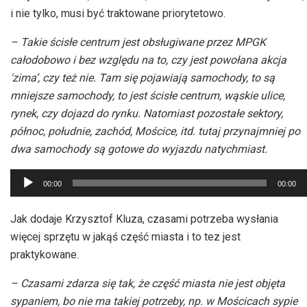
i nie tylko, musi być traktowane priorytetowo.
– Takie ścisłe centrum jest obsługiwane przez MPGK
całodobowo i bez względu na to, czy jest powołana akcja
'zima’, czy też nie. Tam się pojawiają samochody, to są
mniejsze samochody, to jest ścisłe centrum, wąskie ulice,
rynek, czy dojazd do rynku. Natomiast pozostałe sektory,
północ, południe, zachód, Mościce, itd. tutaj przynajmniej po
dwa samochody są gotowe do wyjazdu natychmiast.
Odtwarzacz
00:00
00:00
plików
dźwiękowych
Jak dodaje Krzysztof Kluza, czasami potrzeba wysłania
więcej sprzętu w jakąś część miasta i to tez jest
praktykowane.
– Czasami zdarza się tak, że część miasta nie jest objęta
sypaniem, bo nie ma takiej potrzeby, np. w Mościcach sypie