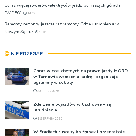
Coraz więcej rowerów-elektryków jeździ po naszych górach
[WIDEO]
14:02
Remonty, remonty, jeszcze raz remonty. Gdzie utrudnienia w
Nowym Sączu?
13:01
NIE PRZEGAP
Coraz więcej chętnych na prawo jazdy. MORD
w Tarnowie wzmacnia kadrę i organizuje
egzaminy w soboty
30 LIPCA 2026
Zderzenie pojazdów w Czchowie – są
utrudnienia
1 SIERPNIA 2026
W Stadłach rusza tylko żłobek i przedszkole.