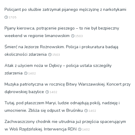
Policjant po służbie zatrzymał pijanego mężczyznę z narkotykami
17:05
Pijany kierowca, potrącenie pieszego – to nie był bezpieczny
weekend w regionie limanowskim
15:03
Śmierć na Jeziorze Rożnowskim. Policja i prokuratura badają
okoliczności zdarzenia
15:03
Atak z użyciem noża w Dębicy – policja ustala szczegóły
zdarzenia
14:02
Muzyka patriotyczna w rocznicę Bitwy Warszawskiej. Koncert przy
dąbrowskiej bazylice
14:02
Tutaj, pod płaszczem Maryi, ludzie odnajdują pokój, nadzieję i
umocnienie. Zbliża się odpust w Bruśniku
14:02
Zachwaszczony chodnik nie utrudnia już przejścia spacerującym
w Woli Rzędzińskiej. Interwencja RDN
14:02