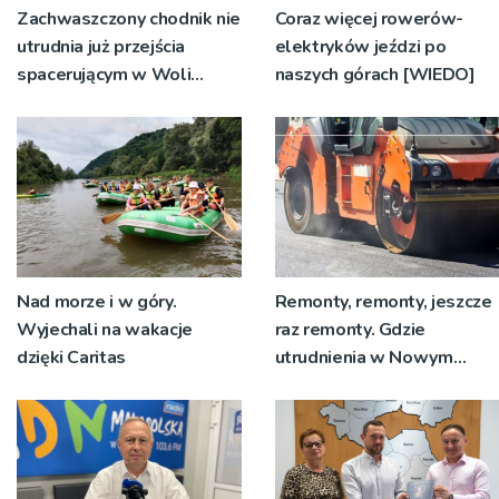
Zachwaszczony chodnik nie
Coraz więcej rowerów-
utrudnia już przejścia
elektryków jeździ po
spacerującym w Woli
naszych górach [WIEDO]
Rzędzińskiej. Interwencja
RDN
Nad morze i w góry.
Remonty, remonty, jeszcze
Wyjechali na wakacje
raz remonty. Gdzie
dzięki Caritas
utrudnienia w Nowym
Sączu?