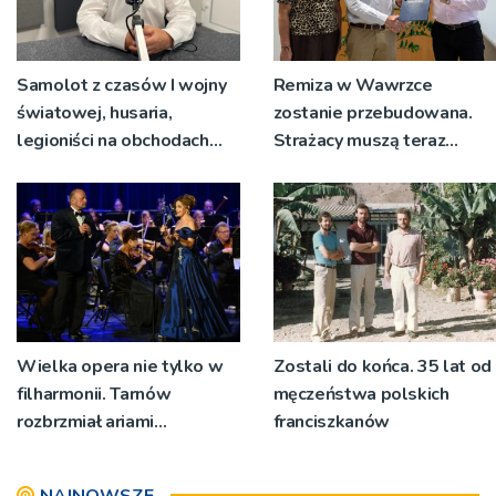
Samolot z czasów I wojny
Remiza w Wawrzce
światowej, husaria,
zostanie przebudowana.
legioniści na obchodach
Strażacy muszą teraz
rocznicy Bitwy
wyjeżdżać z garażu
Warszawskiej w Woli
wozem, żeby mieć miejsce
Rzędzińskiej
do przebierania na akcję
Wielka opera nie tylko w
Zostali do końca. 35 lat od
filharmonii. Tarnów
męczeństwa polskich
rozbrzmiał ariami
franciszkanów
największych mistrzów
NAJNOWSZE