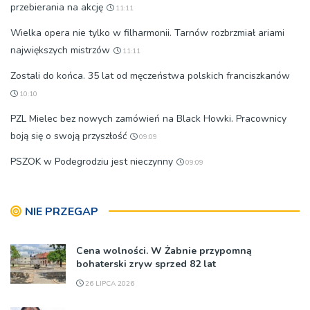
przebierania na akcję
11:11
Wielka opera nie tylko w filharmonii. Tarnów rozbrzmiał ariami
największych mistrzów
11:11
Zostali do końca. 35 lat od męczeństwa polskich franciszkanów
10:10
PZL Mielec bez nowych zamówień na Black Howki. Pracownicy
boją się o swoją przyszłość
09:09
PSZOK w Podegrodziu jest nieczynny
09:09
NIE PRZEGAP
Cena wolności. W Żabnie przypomną
bohaterski zryw sprzed 82 lat
26 LIPCA 2026