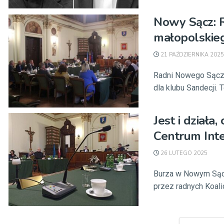
Nowy Sącz: 
małopolskie
21 PAŹDZIERNIKA 2025
Radni Nowego Sącza
dla klubu Sandecji. T
Jest i działa
Centrum Int
26 LUTEGO 2025
Burza w Nowym Sącz
przez radnych Koali