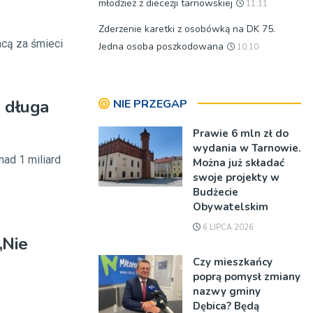
młodzież z diecezji tarnowskiej
11:11
Zderzenie karetki z osobówką na DK 75.
cą za śmieci
Jedna osoba poszkodowana
10:10
a długa
NIE PRZEGAP
Prawie 6 mln zł do
wydania w Tarnowie.
ad 1 miliard
Można już składać
swoje projekty w
Budżecie
Obywatelskim
6 LIPCA 2026
„Nie
Czy mieszkańcy
poprą pomysł zmiany
nazwy gminy
Dębica? Będą