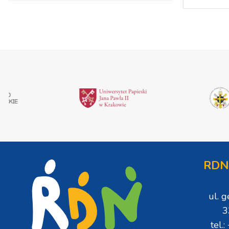
RDN
ul. 
3
tel.