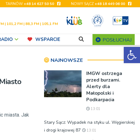
TARNÓW
+48 14 627 50 50
NOWY SĄCZ
+48 18 449 06 00
FM | 101,2 FM | 88,3 FM | 105,1 FM
RADIO
WSPARCIE
POSŁUCHAJ
Ot
NAJNOWSZE
IMGW ostrzega
 Miasto
przed burzami.
Alerty dla
Małopolski i
Podkarpacia
13:01
c miasta. Jak
Stary Sącz: Wypadek na styku ul. Węgierskiej
i drogi krajowej 87
13:01