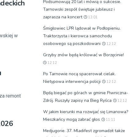
adeckich
Podsumowują 20 lat i mówią o sukcesie.
Tarnowski zespół świętuje jubileusz i
zaprasza na koncert
13:01
Śmigłowiec LPR lądował w Podłopieniu.
iwskiej w
Traktorzysta i kierowca samochodu
osobowego są poszkodowani
12:12
Grzyby znów będą królować w Borzęcinie!
12:12
u
Po Tarnowie nocą spacerował cielak.
Nietypowa interwencja policji
12:12
Będą biegać po górach w gminie Piwniczna-
 za remont
Zdrój. Ruszyły zapisy na Bieg Ryśca
12:12
W jakim kierunki ma rozwijać się Limanowa?
Mieszkańcy mogą zabrać głos
11:11
2026
Medjugorie. 37. Mladifest zgromadził także