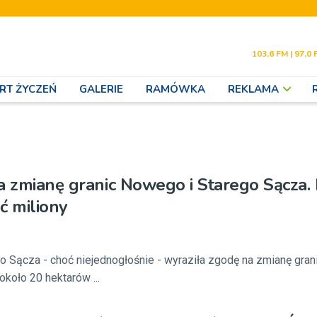
103,6 FM | 97,0 
RT ŻYCZEŃ
GALERIE
RAMÓWKA
REKLAMA
a zmianę granic Nowego i Starego Sącza.
ć miliony
Sącza - choć niejednogłośnie - wyraziła zgodę na zmianę grani
około 20 hektarów ...