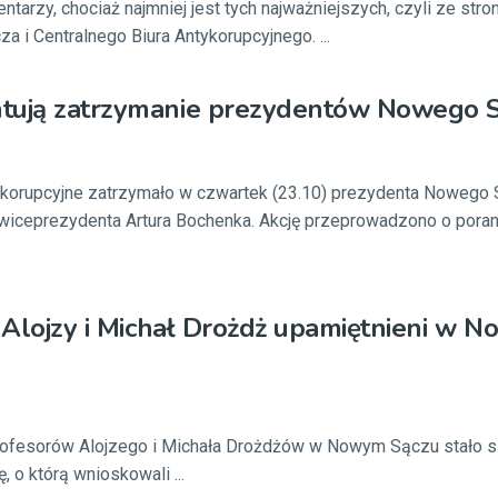
ntarzy, chociaż najmniej jest tych najważniejszych, czyli ze str
 i Centralnego Biura Antykorupcyjnego. ...
tują zatrzymanie prezydentów Nowego 
tykorupcyjne zatrzymało w czwartek (23.10) prezydenta Nowego
wiceprezydenta Artura Bochenka. Akcję przeprowadzono o porank
a Alojzy i Michał Drożdż upamiętnieni w 
rofesorów Alojzego i Michała Drożdżów w Nowym Sączu stało si
, o którą wnioskowali ...