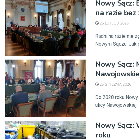
Nowy Sącz: B
na razie bez
25 LUTEGO 2026
Radni na razie nie 
Nowym Sączu. Jak pr
Nowy Sącz: 
Nawojowskiej
28 STYCZNIA 2026
Do 2028 roku Nowy 
ulicy Nawojowskiej. F
Nowy Sącz: W
roku