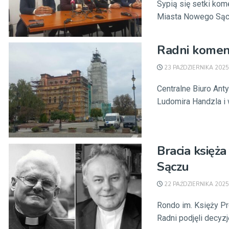
Sypią się setki kome
Miasta Nowego Sącza
Radni komen
23 PAŹDZIERNIKA 2025
Centralne Biuro An
Ludomira Handzla i 
Bracia księż
Sączu
22 PAŹDZIERNIKA 2025
Rondo im. Księży P
Radni podjęli decyzję