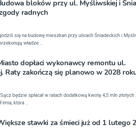
udowa bloków przy ul. Myśliwskiej i Śni
 zgody radnych
zgodzili się na budowę mieszkań przy ulicach Śniadeckich i Myśl
zekonują władze ...
Miasto dopłaci wykonawcy remontu ul.
. Raty zakończą się planowo w 2028 rok
Sącz będzie spłacał w ratach dodatkową kwotę 4,5 mln złotych
irma, która ...
iększe stawki za śmieci już od 1 lutego 