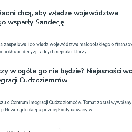
Radni chcą, aby władze województwa
go wsparły Sandecję
 zaapelowali do władz województwa małopolskiego o finanso
o pokłosie decyzji radnych sejmiku, którzy ...
, czy w ogóle go nie będzie? Niejasności w
egracji Cudzoziemców
u o Centrum Integracji Cudzoziemców. Temat został wywołany
cji Nowosądeckiej, a później kontynuowany w ...