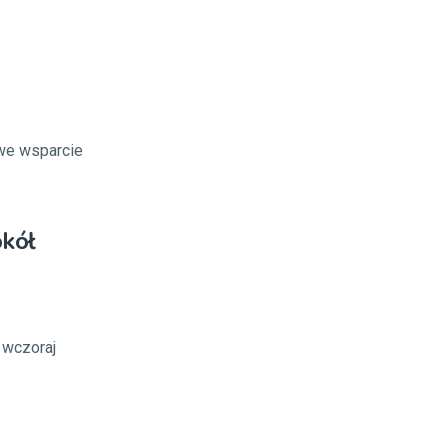
we wsparcie
okół
 wczoraj