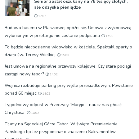
Senior został oszukany na 78 tysięcy złotych,
ale odzyska pieniądze
17:05
Budowa basenu w Ptaszkowej opóźni się. Umowa z wykonawcą
wyłonionym w przetargu nie zostanie podpisana
15:03
To będzie niecodzienne widowisko w kościele. Spektakl oparty o
działa św. Teresy Wielkiej
15:03
Jest umowa na regionalne przewozy kolejowe. Czy stare pociągi
zastąpi nowy tabor?
14:02
Wojnicz rozbuduje parking przy węźle przesiadkowym. Powstanie
ponad 60 miejsc
14:02
Tygodniowy odpust w Przeczycy. 'Maryjo – naucz nas głosić
Chrystusa’
14:02
Tłumy na Sądeckiej Górze Tabor. W święto Przemienienia
Pańskiego bp Jeż przypominał o znaczeniu Sakramentów