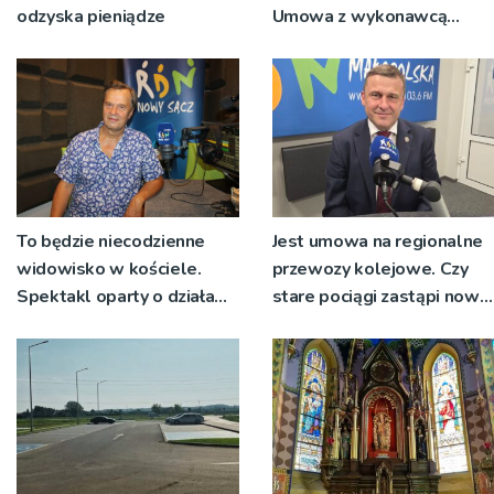
odzyska pieniądze
Umowa z wykonawcą
wyłonionym w przetargu
nie zostanie podpisana
To będzie niecodzienne
Jest umowa na regionalne
widowisko w kościele.
przewozy kolejowe. Czy
Spektakl oparty o działa
stare pociągi zastąpi nowy
św. Teresy Wielkiej
tabor?