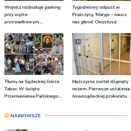
Wojnicz rozbuduje parking
Tygodniowy odpust w
przy węźle
Przeczycy. 'Maryjo – naucz
przesiadkowym.
nas głosić Chrystusa’
Powstanie ponad 60
miejsc
Tłumy na Sądeckiej Górze
Mężczyzna został dźgnięty
Tabor. W święto
nożem. Pierwsze ustalenia
Przemienienia Pańskiego
nowosądeckiej prokuratury
bp Jeż przypominał o
w tej sprawie
znaczeniu Sakramentów
NAJNOWSZE
[ZDJĘCIA]