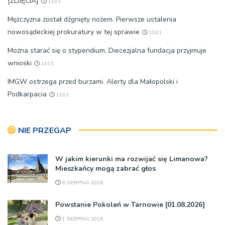
[ZDJĘCIA]
13:01
Mężczyzna został dźgnięty nożem. Pierwsze ustalenia
nowosądeckiej prokuratury w tej sprawie
13:01
Można starać się o stypendium. Diecezjalna fundacja przyjmuje
wnioski
13:01
IMGW ostrzega przed burzami. Alerty dla Małopolski i
Podkarpacia
13:01
NIE PRZEGAP
W jakim kierunki ma rozwijać się Limanowa?
Mieszkańcy mogą zabrać głos
6 SIERPNIA 2026
Powstanie Pokoleń w Tarnowie [01.08.2026]
1 SIERPNIA 2026