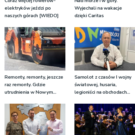
Coraz więcej rowerów-
Nad morze i w góry.
elektryków jeździ po
Wyjechali na wakacje
naszych górach [WIEDO]
dzięki Caritas
Remonty, remonty, jeszcze
Samolot z czasów I wojny
raz remonty. Gdzie
światowej, husaria,
utrudnienia w Nowym
legioniści na obchodach
Sączu?
rocznicy Bitwy
Warszawskiej w Woli
Rzędzińskiej