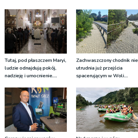
Tutaj, pod płaszczem Maryi,
Zachwaszczony chodnik nie
ludzie odnajdują pokój,
utrudnia już przejścia
nadzieję i umocnienie.
spacerującym w Woli
Zbliża się odpust w
Rzędzińskiej. Interwencja
Bruśniku
RDN