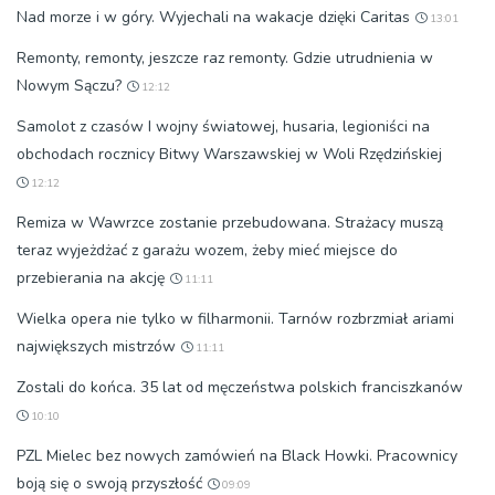
Nad morze i w góry. Wyjechali na wakacje dzięki Caritas
13:01
Remonty, remonty, jeszcze raz remonty. Gdzie utrudnienia w
Nowym Sączu?
12:12
Samolot z czasów I wojny światowej, husaria, legioniści na
obchodach rocznicy Bitwy Warszawskiej w Woli Rzędzińskiej
12:12
Remiza w Wawrzce zostanie przebudowana. Strażacy muszą
teraz wyjeżdżać z garażu wozem, żeby mieć miejsce do
przebierania na akcję
11:11
Wielka opera nie tylko w filharmonii. Tarnów rozbrzmiał ariami
największych mistrzów
11:11
Zostali do końca. 35 lat od męczeństwa polskich franciszkanów
10:10
PZL Mielec bez nowych zamówień na Black Howki. Pracownicy
boją się o swoją przyszłość
09:09