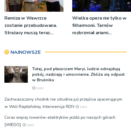
Remiza w Wawrzce
Wielka opera nie tylko w
zostanie przebudowana.
filharmonii. Tarnów
Strażacy muszą teraz
rozbrzmiał ariami
wyjeżdżać z garażu
największych mistrzów
wozem, żeby mieć miejsce
NAJNOWSZE
do przebierania na akcję
Tutaj, pod płaszczem Maryi, ludzie odnajdują
pokój, nadzieję i umocnienie. Zbliża się odpust
w Bruśniku
14:02
Zachwaszczony chodnik nie utrudnia już przejścia spacerującym
w Woli Rzędzińskiej. Interwencja RDN
14:02
Coraz więcej rowerów-elektryków jeździ po naszych górach
[WIEDO]
14:02