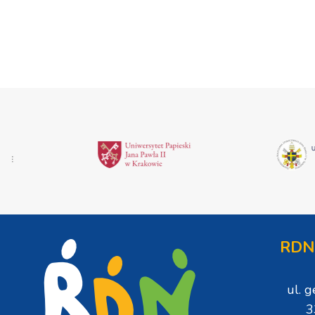
RDN
ul. 
3