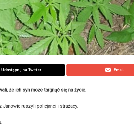
Udostępnij na Twitter
Email
ali, że ich syn może targnąć się na życie.
anowic ruszyli policjanci i strażacy.
.