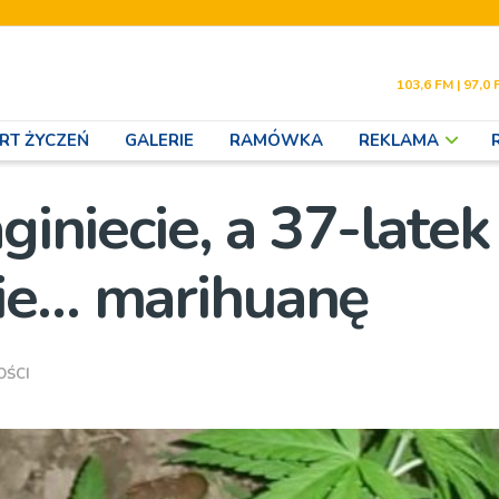
103,6 FM | 97,0 
RT ŻYCZEŃ
GALERIE
RAMÓWKA
REKLAMA
giniecie, a 37-latek
sie… marihuanę
OŚCI