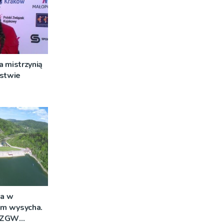
 mistrzynią
rstwie
a w
im wysycha.
 RZGW