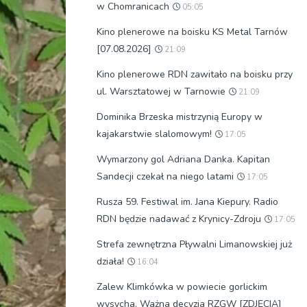
w Chomranicach
05:05
Kino plenerowe na boisku KS Metal Tarnów
[07.08.2026]
21:09
Kino plenerowe RDN zawitało na boisku przy
ul. Warsztatowej w Tarnowie
21:09
Dominika Brzeska mistrzynią Europy w
kajakarstwie slalomowym!
17:05
Wymarzony gol Adriana Danka. Kapitan
Sandecji czekał na niego latami
17:05
Rusza 59. Festiwal im. Jana Kiepury. Radio
RDN będzie nadawać z Krynicy-Zdroju
17:05
Strefa zewnętrzna Pływalni Limanowskiej już
działa!
16:04
Zalew Klimkówka w powiecie gorlickim
wysycha. Ważna decyzja RZGW [ZDJĘCIA]