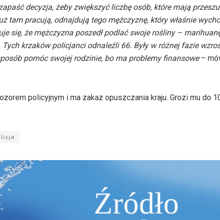
apaść decyzja, żeby zwiększyć liczbę osób, które mają przeszu
y już tam pracują, odnajdują tego mężczyznę, który właśnie wychod
uje się, że mężczyzna poszedł podlać swoje rośliny – marihuanę
 Tych krzaków policjanci odnaleźli 66. Były w różnej fazie wzros
 sposób pomóc swojej rodzinie, bo ma problemy finansowe
– mów
dozorem policyjnym i ma zakaz opuszczania kraju. Grozi mu do 10
licja