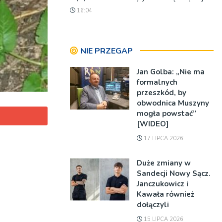
16:04
NIE PRZEGAP
Jan Golba: „Nie ma
formalnych
przeszkód, by
obwodnica Muszyny
mogła powstać”
[WIDEO]
17 LIPCA 2026
Duże zmiany w
Sandecji Nowy Sącz.
Janczukowicz i
Kawała również
dołączyli
15 LIPCA 2026