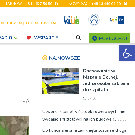
TARNÓW
+48 14 627 50 50
NOWY SĄCZ
+48 18 449 06 00
FM | 101,2 FM | 88,3 FM | 105,1 FM
RADIO
WSPARCIE
POSŁUCHAJ
Ot
NAJNOWSZE
Dachowanie w
Mszanie Dolnej.
Jedna osoba zabrana
do szpitala
07:07
A
A
Utworzą kilometry ścieżek rowerowych, nie
wydając ani złotówki na ich budowę
06:06
Do końca sierpnia zamknięta zostanie droga