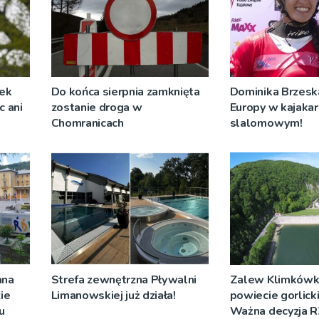
żek
Do końca sierpnia zamknięta
Dominika Brzeska
c ani
zostanie droga w
Europy w kajaka
Chomranicach
slalomowym!
ana
Strefa zewnętrzna Pływalni
Zalew Klimkówk
ie
Limanowskiej już działa!
powiecie gorlick
u
Ważna decyzja