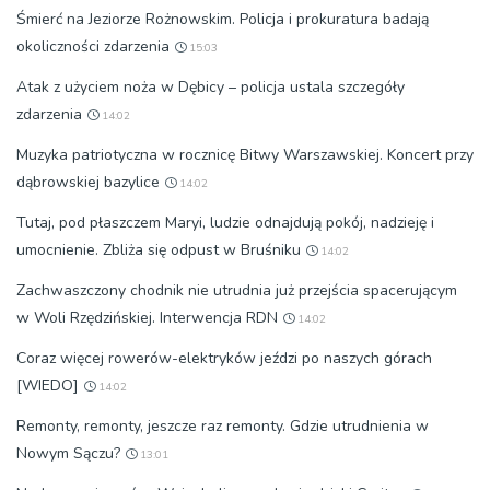
Śmierć na Jeziorze Rożnowskim. Policja i prokuratura badają
okoliczności zdarzenia
15:03
Atak z użyciem noża w Dębicy – policja ustala szczegóły
zdarzenia
14:02
Muzyka patriotyczna w rocznicę Bitwy Warszawskiej. Koncert przy
dąbrowskiej bazylice
14:02
Tutaj, pod płaszczem Maryi, ludzie odnajdują pokój, nadzieję i
umocnienie. Zbliża się odpust w Bruśniku
14:02
Zachwaszczony chodnik nie utrudnia już przejścia spacerującym
w Woli Rzędzińskiej. Interwencja RDN
14:02
Coraz więcej rowerów-elektryków jeździ po naszych górach
[WIEDO]
14:02
Remonty, remonty, jeszcze raz remonty. Gdzie utrudnienia w
Nowym Sączu?
13:01