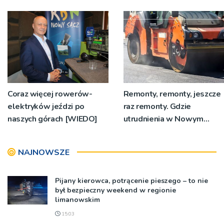
Zbliża się odpust w
Rzędzińskiej. Interwencja
Bruśniku
RDN
Coraz więcej rowerów-
Remonty, remonty, jeszcze
elektryków jeździ po
raz remonty. Gdzie
naszych górach [WIEDO]
utrudnienia w Nowym
Sączu?
NAJNOWSZE
Pijany kierowca, potrącenie pieszego – to nie
był bezpieczny weekend w regionie
limanowskim
15:03