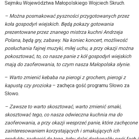
Sejmiku Województwa Małopolskiego Wojciech Skruch.
– Można posmakować pyszności przygotowanych przez
koła gospodyń wiejskich. Będą pokazy gotowania
prezentowane przez znanego mistrza kuchni Andrzeja
Polana, będą gry, zabawy. Na koniec koncert, możliwość
posłuchania fajnej muzyki, miłej uchu, a przy okazji można
pokosztować, to, co nasze panie z kół gospodyń wiejskich
mają do zaoferowania, to czym nasza Małopolska słynie.
–
Warto zmienić kebaba na pierogi z grochem, pierogi z
kapustą czy prozioka
– zachęca gość programu Słowo za
Słowo.
– Zawsze to warto skosztować, warto zmienić smaki,
skosztować tego, co nasza odwieczna kuchnia ma do
zaoferowania, a przy okazji wesprzeć panie, które zachęcone
zainteresowaniem korzystających i smakujących ich
produkty, zachęcić do tego, żeby dalej doskonaliły swój fach i