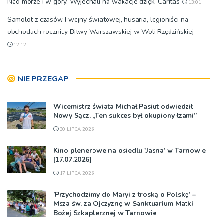
Nad morze i w góry. Wyjechali na wakacje dzięki Caritas
13:01
Samolot z czasów I wojny światowej, husaria, legioniści na
obchodach rocznicy Bitwy Warszawskiej w Woli Rzędzińskiej
12:12
NIE PRZEGAP
Wicemistrz świata Michał Pasiut odwiedził
Nowy Sącz. „Ten sukces był okupiony łzami”
30 LIPCA 2026
Kino plenerowe na osiedlu 'Jasna’ w Tarnowie
[17.07.2026]
17 LIPCA 2026
’Przychodzimy do Maryi z troską o Polskę’ –
Msza św. za Ojczyznę w Sanktuarium Matki
Bożej Szkaplerznej w Tarnowie