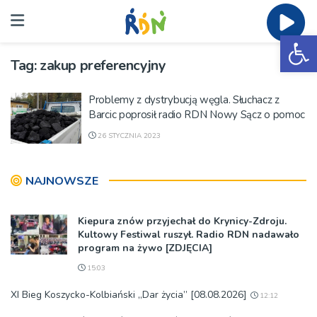
Ot
Tag:
zakup preferencyjny
Problemy z dystrybucją węgla. Słuchacz z
Barcic poprosił radio RDN Nowy Sącz o pomoc
26 STYCZNIA 2023
NAJNOWSZE
Kiepura znów przyjechał do Krynicy-Zdroju.
Kultowy Festiwal ruszył. Radio RDN nadawało
program na żywo [ZDJĘCIA]
15:03
XI Bieg Koszycko-Kolbiański „Dar życia” [08.08.2026]
12:12