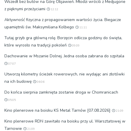
Wszedł bez butów na Górę Objawień. Młodzi wrócili z Medjugorie
z pięknymi przeżyciami
12:12
Aktywność fizyczna z propagowaniem wartości życia. Biegacze
upamiętnili św. Maksymiliana Kolbego
11:11
Tutaj grzyb gra główną rolę. Borzęcin odlicza godziny do święta,
które wyrosło na tradycji pokoleń
09:09
Dachowanie w Mszanie Dolnej. Jedna osoba zabrana do szpitala
07:07
Utworzą kilometry ścieżek rowerowych, nie wydając ani złotówki
na ich budowę
06:06
Do końca sierpnia zamknięta zostanie droga w Chomranicach
05:05
Kino plenerowe na boisku KS Metal Tarnów [07.08.2026]
21:09
Kino plenerowe RDN zawitało na boisku przy ul. Warsztatowej w
Tarnowie
21:09