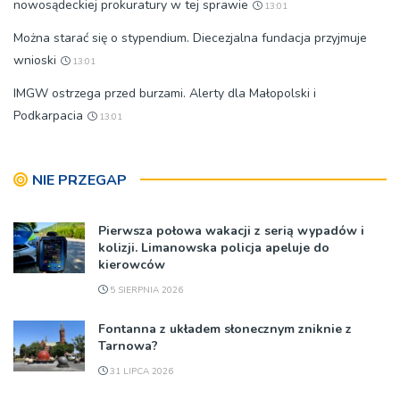
nowosądeckiej prokuratury w tej sprawie
13:01
Można starać się o stypendium. Diecezjalna fundacja przyjmuje
wnioski
13:01
IMGW ostrzega przed burzami. Alerty dla Małopolski i
Podkarpacia
13:01
NIE PRZEGAP
Pierwsza połowa wakacji z serią wypadów i
kolizji. Limanowska policja apeluje do
kierowców
5 SIERPNIA 2026
Fontanna z układem słonecznym zniknie z
Tarnowa?
31 LIPCA 2026