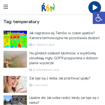
Ot
Tag:
temperatury
Jak nagrzewa się Tarnów w czasie upałów?
Kamera termowizyjna nie pozostawia złudzeń
30 CZERWCA 2026
Na górskich szlakach błotniście, a wędrówkę
utrudniają mgły. GOPR przypomina o dobrym
planie wycieczki
10 PAŹDZIERNIKA 2025
Żar leje się z nieba. Jak przetrwać upały?
3 LIPCA 2025
Upalne dni. Jak sobie radzić, kiedy żar leje się z
nieba?