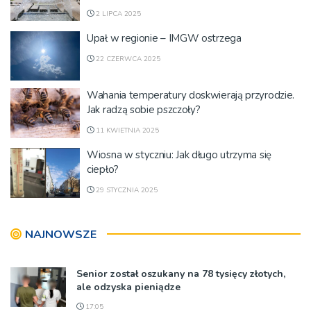
2 LIPCA 2025
Upał w regionie – IMGW ostrzega
22 CZERWCA 2025
Wahania temperatury doskwierają przyrodzie.
Jak radzą sobie pszczoły?
11 KWIETNIA 2025
Wiosna w styczniu: Jak długo utrzyma się
ciepło?
29 STYCZNIA 2025
NAJNOWSZE
Senior został oszukany na 78 tysięcy złotych,
ale odzyska pieniądze
17:05