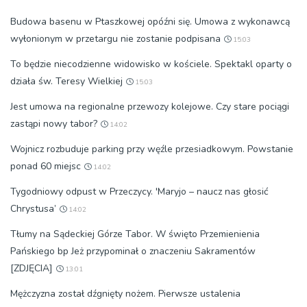
Budowa basenu w Ptaszkowej opóźni się. Umowa z wykonawcą
wyłonionym w przetargu nie zostanie podpisana
15:03
To będzie niecodzienne widowisko w kościele. Spektakl oparty o
działa św. Teresy Wielkiej
15:03
Jest umowa na regionalne przewozy kolejowe. Czy stare pociągi
zastąpi nowy tabor?
14:02
Wojnicz rozbuduje parking przy węźle przesiadkowym. Powstanie
ponad 60 miejsc
14:02
Tygodniowy odpust w Przeczycy. 'Maryjo – naucz nas głosić
Chrystusa’
14:02
Tłumy na Sądeckiej Górze Tabor. W święto Przemienienia
Pańskiego bp Jeż przypominał o znaczeniu Sakramentów
[ZDJĘCIA]
13:01
Mężczyzna został dźgnięty nożem. Pierwsze ustalenia