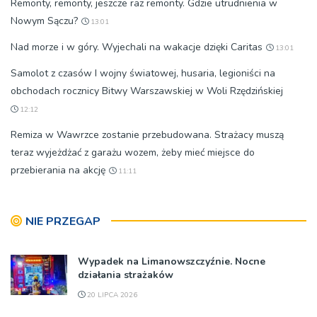
Remonty, remonty, jeszcze raz remonty. Gdzie utrudnienia w
Nowym Sączu?
13:01
Nad morze i w góry. Wyjechali na wakacje dzięki Caritas
13:01
Samolot z czasów I wojny światowej, husaria, legioniści na
obchodach rocznicy Bitwy Warszawskiej w Woli Rzędzińskiej
12:12
Remiza w Wawrzce zostanie przebudowana. Strażacy muszą
teraz wyjeżdżać z garażu wozem, żeby mieć miejsce do
przebierania na akcję
11:11
NIE PRZEGAP
Wypadek na Limanowszczyźnie. Nocne
działania strażaków
20 LIPCA 2026