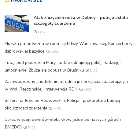
NAJNOWSZE
Atak z użyciem noża w Dębicy – policja ustala
szczegóły zdarzenia
14:02
Muzyka patriotyczna w rocznicę Bitwy Warszawskiej. Koncert przy
dąbrowskiej bazylice
14:02
Tutaj, pod płaszczem Maryi, ludzie odnajdują pokój, nadzieję i
umocnienie. Zbliża się odpust w Bruśniku
14:02
Zachwaszczony chodnik nie utrudnia już przejścia spacerującym
w Woli Rzędzińskiej. Interwencja RDN
14:02
Śmierć na Jeziorze Rożnowskim. Policja i prokuratura badają
okoliczności zdarzenia
14:02
Coraz więcej rowerów-elektryków jeździ po naszych górach
[WIEDO]
14:02