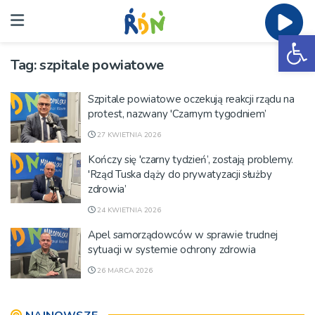
Ot
Tag:
szpitale powiatowe
Szpitale powiatowe oczekują reakcji rządu na
protest, nazwany 'Czarnym tygodniem’
27 KWIETNIA 2026
Kończy się 'czarny tydzień’, zostają problemy.
'Rząd Tuska dąży do prywatyzacji służby
zdrowia’
24 KWIETNIA 2026
Apel samorządowców w sprawie trudnej
sytuacji w systemie ochrony zdrowia
26 MARCA 2026