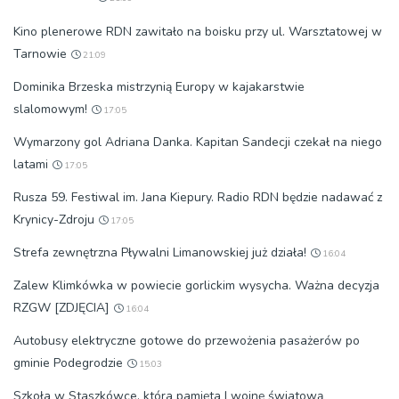
Kino plenerowe RDN zawitało na boisku przy ul. Warsztatowej w
Tarnowie
21:09
Dominika Brzeska mistrzynią Europy w kajakarstwie
slalomowym!
17:05
Wymarzony gol Adriana Danka. Kapitan Sandecji czekał na niego
latami
17:05
Rusza 59. Festiwal im. Jana Kiepury. Radio RDN będzie nadawać z
Krynicy-Zdroju
17:05
Strefa zewnętrzna Pływalni Limanowskiej już działa!
16:04
Zalew Klimkówka w powiecie gorlickim wysycha. Ważna decyzja
RZGW [ZDJĘCIA]
16:04
Autobusy elektryczne gotowe do przewożenia pasażerów po
gminie Podegrodzie
15:03
Szkoła w Staszkówce, która pamięta I wojnę światową