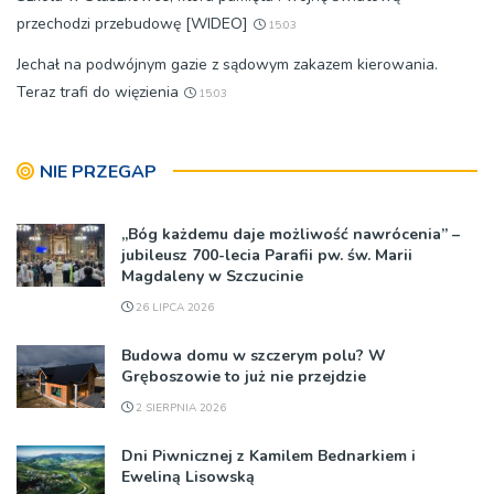
przechodzi przebudowę [WIDEO]
15:03
Jechał na podwójnym gazie z sądowym zakazem kierowania.
Teraz trafi do więzienia
15:03
NIE PRZEGAP
„Bóg każdemu daje możliwość nawrócenia” –
jubileusz 700-lecia Parafii pw. św. Marii
Magdaleny w Szczucinie
26 LIPCA 2026
Budowa domu w szczerym polu? W
Gręboszowie to już nie przejdzie
2 SIERPNIA 2026
Dni Piwnicznej z Kamilem Bednarkiem i
Eweliną Lisowską