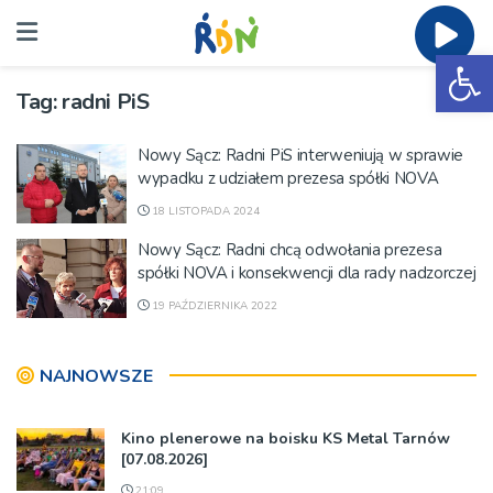
Ot
Tag:
radni PiS
Nowy Sącz: Radni PiS interweniują w sprawie
wypadku z udziałem prezesa spółki NOVA
18 LISTOPADA 2024
Nowy Sącz: Radni chcą odwołania prezesa
spółki NOVA i konsekwencji dla rady nadzorczej
19 PAŹDZIERNIKA 2022
NAJNOWSZE
Kino plenerowe na boisku KS Metal Tarnów
[07.08.2026]
21:09