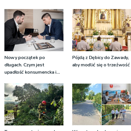
Nowy początek po
Pójdą z Dębicy do Zawady,
długach. Czym jest
aby modlić się o trzeźwość
upadłość konsumencka i
kiedy staje się jedynym
rozsądnym wyjściem?