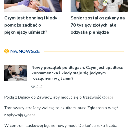
Czym jest bonding i kiedy
Senior został oszukany na
pomoże zadbać o
78 tysięcy złotych, ale
piękniejszy uśmiech?
odzyska pieniądze
NAJNOWSZE
Nowy początek po długach. Czym jest upadłość
konsumencka i kiedy staje się jedynym
rozsądnym wyjściem?
10:10
Pójdą z Dębicy do Zawady, aby modlić się o trzeźwość
09:09
Tarnowscy strażacy walczą ze skutkami burz. Zgłoszenia wciąż
napływają
09:09
W centrum Laskowej będzie nowy most. Do końca roku trzeba