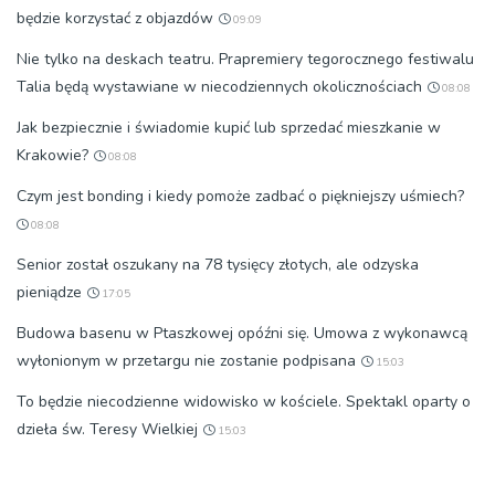
będzie korzystać z objazdów
09:09
Nie tylko na deskach teatru. Prapremiery tegorocznego festiwalu
Talia będą wystawiane w niecodziennych okolicznościach
08:08
Jak bezpiecznie i świadomie kupić lub sprzedać mieszkanie w
Krakowie?
08:08
Czym jest bonding i kiedy pomoże zadbać o piękniejszy uśmiech?
08:08
Senior został oszukany na 78 tysięcy złotych, ale odzyska
pieniądze
17:05
Budowa basenu w Ptaszkowej opóźni się. Umowa z wykonawcą
wyłonionym w przetargu nie zostanie podpisana
15:03
To będzie niecodzienne widowisko w kościele. Spektakl oparty o
dzieła św. Teresy Wielkiej
15:03