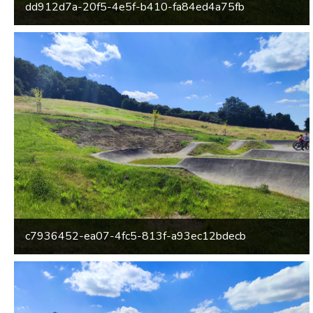
dd912d7a-20f5-4e5f-b410-fa84ed4a75fb
c7936452-ea07-4fc5-813f-a93ec12bdecb