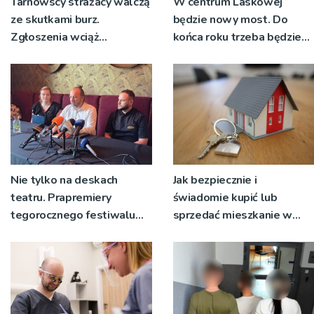
Tarnowscy strażacy walczą
W centrum Laskowej
ze skutkami burz.
będzie nowy most. Do
Zgłoszenia wciąż
końca roku trzeba będzie
napływają
korzystać z objazdów
Nie tylko na deskach
Jak bezpiecznie i
teatru. Prapremiery
świadomie kupić lub
tegorocznego festiwalu
sprzedać mieszkanie w
Talia będą wystawiane w
Krakowie?
niecodziennych
okolicznościach