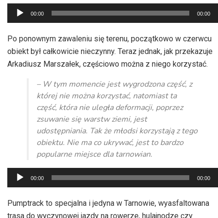
Odtwarzacz
00:00
00:00
plików
dźwiękowych
Po ponownym zawaleniu się terenu, początkowo w czerwcu
obiekt był całkowicie nieczynny. Teraz jednak, jak przekazuje
Arkadiusz Marszałek, częściowo można z niego korzystać.
– W tym momencie jest wygrodzona część, z
której nie można korzystać, natomiast ta
część, która nie uległa deformacji, poprzez
zsuwanie się warstw ziemi, jest
udostępniania. Tak że młodsi korzystają z tego
obiektu. Nie ma co ukrywać, jest to bardzo
popularne miejsce dla tarnowian.
Odtwarzacz
00:00
00:00
plików
dźwiękowych
Pumptrack to specjalna i jedyna w Tarnowie, wyasfaltowana
trasa do wyczynowej jazdy na rowerze, hulajnodze czy