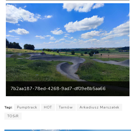
7b2aa187-78ed-4268-9ad7-df09e8b5aa66
Tagi:
Pumptrack
HOT
Tarnów
Arkadiusz Marszałek
TOSiR