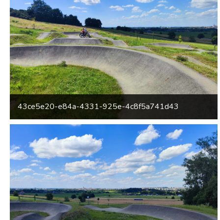
43ce5e20-e84a-4331-925e-4c8f5a741d43