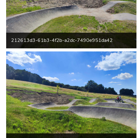
212613d3-61b3-4f2b-a2dc-7490e951da42