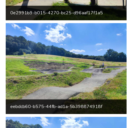
0e2991b9-b015-4270-bc25-d96aaf17f1a5
eebdcb60-b575-44fb-ad1a-5b398874918f