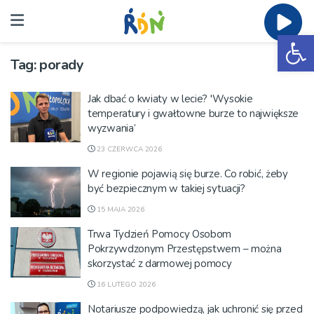
Ot
Tag:
porady
Jak dbać o kwiaty w lecie? 'Wysokie
temperatury i gwałtowne burze to największe
wyzwania’
23 CZERWCA 2026
W regionie pojawią się burze. Co robić, żeby
być bezpiecznym w takiej sytuacji?
15 MAJA 2026
Trwa Tydzień Pomocy Osobom
Pokrzywdzonym Przestępstwem – można
skorzystać z darmowej pomocy
16 LUTEGO 2026
Notariusze podpowiedzą, jak uchronić się przed