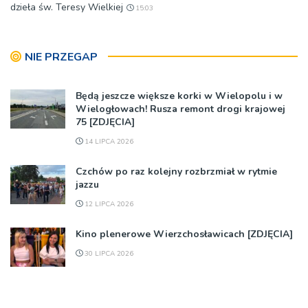
dzieła św. Teresy Wielkiej
15:03
NIE PRZEGAP
Będą jeszcze większe korki w Wielopolu i w
Wielogłowach! Rusza remont drogi krajowej
75 [ZDJĘCIA]
14 LIPCA 2026
Czchów po raz kolejny rozbrzmiał w rytmie
jazzu
12 LIPCA 2026
Kino plenerowe Wierzchosławicach [ZDJĘCIA]
30 LIPCA 2026