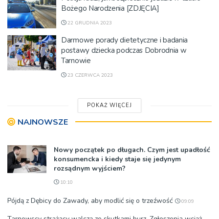
Bożego Narodzenia [ZDJĘCIA]
22 GRUDNIA 2023
Darmowe porady dietetyczne i badania
postawy dziecka podczas Dobrodnia w
Tarnowie
23 CZERWCA 2023
POKAŻ WIĘCEJ
NAJNOWSZE
Nowy początek po długach. Czym jest upadłość
konsumencka i kiedy staje się jedynym
rozsądnym wyjściem?
10:10
Pójdą z Dębicy do Zawady, aby modlić się o trzeźwość
09:09
Tarnowscy strażacy walczą ze skutkami burz. Zgłoszenia wciąż