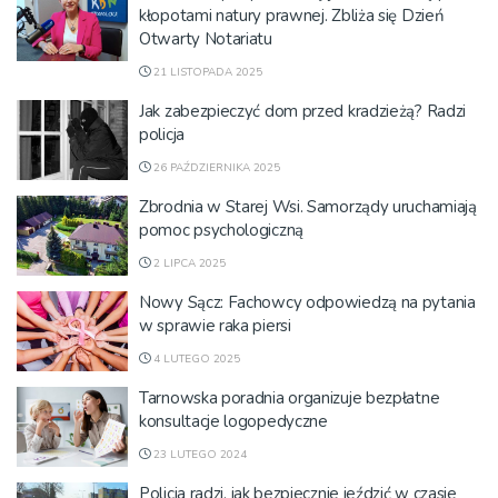
kłopotami natury prawnej. Zbliża się Dzień
Otwarty Notariatu
21 LISTOPADA 2025
Jak zabezpieczyć dom przed kradzieżą? Radzi
policja
26 PAŹDZIERNIKA 2025
Zbrodnia w Starej Wsi. Samorządy uruchamiają
pomoc psychologiczną
2 LIPCA 2025
Nowy Sącz: Fachowcy odpowiedzą na pytania
w sprawie raka piersi
4 LUTEGO 2025
Tarnowska poradnia organizuje bezpłatne
konsultacje logopedyczne
23 LUTEGO 2024
Policja radzi, jak bezpiecznie jeździć w czasie