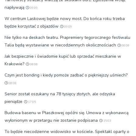
napływają
09:09
W centrum Laskowej będzie nowy most. Do końca roku trzeba
będzie korzystać z objazdów
09:09
Nie tylko na deskach teatru. Prapremiery tegorocznego festiwalu
Talia będą wystawiane w niecodziennych okolicznościach
08:08
Jak bezpiecznie i świadomie kupić lub sprzedać mieszkanie w
Krakowie?
08:08
Czym jest bonding i kiedy pomoże zadbać o piękniejszy uśmiech?
08:08
Senior został oszukany na 78 tysięcy złotych, ale odzyska
pieniądze
17:05
Budowa basenu w Ptaszkowej opóźni się. Umowa z wykonawcą
wyłonionym w przetargu nie zostanie podpisana
15:03
To będzie niecodzienne widowisko w kościele. Spektakl oparty o