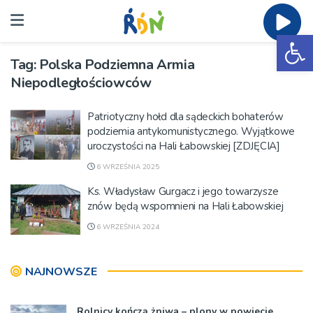
Ot
Tag:
Polska Podziemna Armia
Niepodległościowców
Patriotyczny hołd dla sądeckich bohaterów
podziemia antykomunistycznego. Wyjątkowe
uroczystości na Hali Łabowskiej [ZDJĘCIA]
6 WRZEŚNIA 2025
Ks. Władysław Gurgacz i jego towarzysze
znów będą wspomnieni na Hali Łabowskiej
6 WRZEŚNIA 2024
NAJNOWSZE
Rolnicy kończą żniwa – plony w powiecie