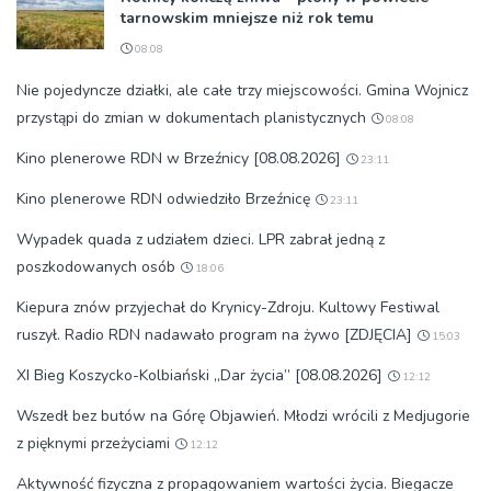
tarnowskim mniejsze niż rok temu
08:08
Nie pojedyncze działki, ale całe trzy miejscowości. Gmina Wojnicz
przystąpi do zmian w dokumentach planistycznych
08:08
Kino plenerowe RDN w Brzeźnicy [08.08.2026]
23:11
Kino plenerowe RDN odwiedziło Brzeźnicę
23:11
Wypadek quada z udziałem dzieci. LPR zabrał jedną z
poszkodowanych osób
18:06
Kiepura znów przyjechał do Krynicy-Zdroju. Kultowy Festiwal
ruszył. Radio RDN nadawało program na żywo [ZDJĘCIA]
15:03
XI Bieg Koszycko-Kolbiański „Dar życia” [08.08.2026]
12:12
Wszedł bez butów na Górę Objawień. Młodzi wrócili z Medjugorie
z pięknymi przeżyciami
12:12
Aktywność fizyczna z propagowaniem wartości życia. Biegacze