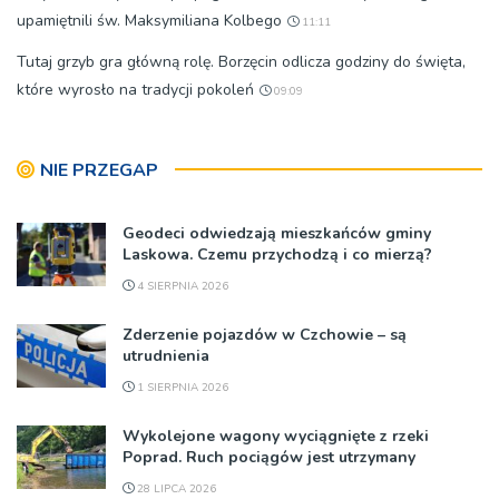
upamiętnili św. Maksymiliana Kolbego
11:11
Tutaj grzyb gra główną rolę. Borzęcin odlicza godziny do święta,
które wyrosło na tradycji pokoleń
09:09
NIE PRZEGAP
Geodeci odwiedzają mieszkańców gminy
Laskowa. Czemu przychodzą i co mierzą?
4 SIERPNIA 2026
Zderzenie pojazdów w Czchowie – są
utrudnienia
1 SIERPNIA 2026
Wykolejone wagony wyciągnięte z rzeki
Poprad. Ruch pociągów jest utrzymany
28 LIPCA 2026