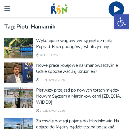
Ot
Tag:
Piotr Hamarnik
Wykolejone wagony wyciągnięte z rzeki
Poprad. Ruch pociągów jest utrzymany
28 LIPCA 2026
Nowe prace kolejowe na limanowszczyźnie.
Gdzie spodziewać się utrudnień?
8 CZERWCA 2026
Pierwszy przejazd po nowych torach między
Nowym Sączem a Marcinkowicami [ZDJĘCIA,
WIDEO]
3 CZERWCA 2026
Za chwilę pociągi pojadą do Marcinkowic. Na
dojazd do Męciny będzie trzeba poczekać