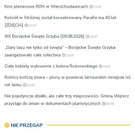
Kino plenerowe RDN w Wierzchosławicach
21:09
Kościół w Stróżnej został konsekrowany. Parafia ma 40 lat
[ZDJĘCIA]
20:08
XIX Borzęckie Święto Grzyba [09.08.2026]
19:07
„Dary lasu nie tylko od święta” – Borzęckie Święto Grzyba
zaangażowało całe sołectwa
18:06
Ciało kobiety wyłowione z Jeziora Rożnowskiego
15:03
Rolnicy kończą żniwa – plony w powiecie tarnowskim mniejsze niż
rok temu
08:08
Nie pojedyncze działki, ale całe trzy miejscowości. Gmina Wojnicz
przystąpi do zmian w dokumentach planistycznych
08:08
NIE PRZEGAP