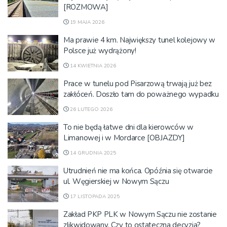
[ROZMOWA]
19 MAJA 2026
Ma prawie 4 km. Największy tunel kolejowy w
Polsce już wydrążony!
14 KWIETNIA 2026
Prace w tunelu pod Pisarzową trwają już bez
zakłóceń. Doszło tam do poważnego wypadku
26 LUTEGO 2026
To nie będą łatwe dni dla kierowców w
Limanowej i w Mordarce [OBJAZDY]
14 GRUDNIA 2025
Utrudnień nie ma końca. Opóźnia się otwarcie
ul. Węgierskiej w Nowym Sączu
17 LISTOPADA 2025
Zakład PKP PLK w Nowym Sączu nie zostanie
zlikwidowany. Czy to ostateczna decyzja?