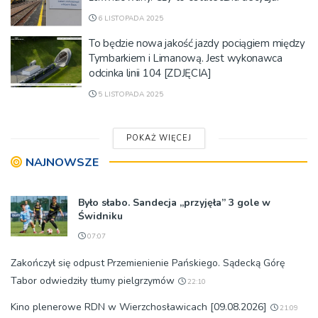
6 LISTOPADA 2025
To będzie nowa jakość jazdy pociągiem między
Tymbarkiem i Limanową. Jest wykonawca
odcinka linii 104 [ZDJĘCIA]
5 LISTOPADA 2025
POKAŻ WIĘCEJ
NAJNOWSZE
Było słabo. Sandecja „przyjęła” 3 gole w
Świdniku
07:07
Zakończył się odpust Przemienienie Pańskiego. Sądecką Górę
Tabor odwiedziły tłumy pielgrzymów
22:10
Kino plenerowe RDN w Wierzchosławicach [09.08.2026]
21:09