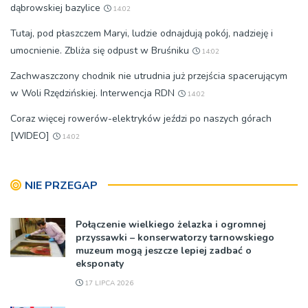
dąbrowskiej bazylice
14:02
Tutaj, pod płaszczem Maryi, ludzie odnajdują pokój, nadzieję i
umocnienie. Zbliża się odpust w Bruśniku
14:02
Zachwaszczony chodnik nie utrudnia już przejścia spacerującym
w Woli Rzędzińskiej. Interwencja RDN
14:02
Coraz więcej rowerów-elektryków jeździ po naszych górach
[WIDEO]
14:02
NIE PRZEGAP
Połączenie wielkiego żelazka i ogromnej
przyssawki – konserwatorzy tarnowskiego
muzeum mogą jeszcze lepiej zadbać o
eksponaty
17 LIPCA 2026