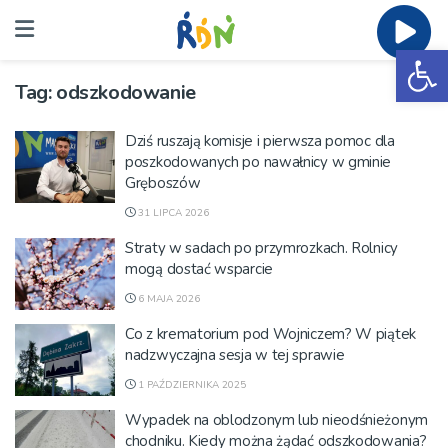
Ot
Tag:
odszkodowanie
Dziś ruszają komisje i pierwsza pomoc dla
poszkodowanych po nawałnicy w gminie
Gręboszów
31 LIPCA 2026
Straty w sadach po przymrozkach. Rolnicy
mogą dostać wsparcie
6 MAJA 2026
Co z krematorium pod Wojniczem? W piątek
nadzwyczajna sesja w tej sprawie
1 PAŹDZIERNIKA 2025
Wypadek na oblodzonym lub nieodśnieżonym
chodniku. Kiedy można żądać odszkodowania?