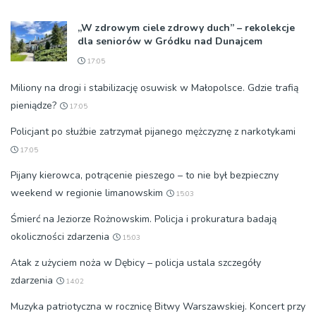
„W zdrowym ciele zdrowy duch” – rekolekcje
dla seniorów w Gródku nad Dunajcem
17:05
Miliony na drogi i stabilizację osuwisk w Małopolsce. Gdzie trafią
pieniądze?
17:05
Policjant po służbie zatrzymał pijanego mężczyznę z narkotykami
17:05
Pijany kierowca, potrącenie pieszego – to nie był bezpieczny
weekend w regionie limanowskim
15:03
Śmierć na Jeziorze Rożnowskim. Policja i prokuratura badają
okoliczności zdarzenia
15:03
Atak z użyciem noża w Dębicy – policja ustala szczegóły
zdarzenia
14:02
Muzyka patriotyczna w rocznicę Bitwy Warszawskiej. Koncert przy