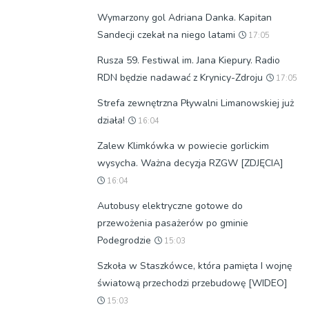
Wymarzony gol Adriana Danka. Kapitan
Sandecji czekał na niego latami
17:05
Rusza 59. Festiwal im. Jana Kiepury. Radio
RDN będzie nadawać z Krynicy-Zdroju
17:05
Strefa zewnętrzna Pływalni Limanowskiej już
działa!
16:04
Zalew Klimkówka w powiecie gorlickim
wysycha. Ważna decyzja RZGW [ZDJĘCIA]
16:04
Autobusy elektryczne gotowe do
przewożenia pasażerów po gminie
Podegrodzie
15:03
Szkoła w Staszkówce, która pamięta I wojnę
światową przechodzi przebudowę [WIDEO]
15:03