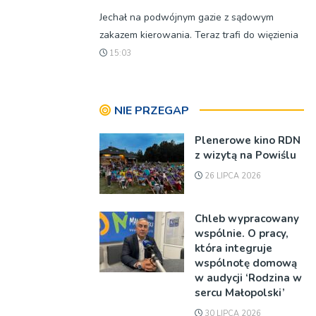
Jechał na podwójnym gazie z sądowym
zakazem kierowania. Teraz trafi do więzienia
15:03
NIE PRZEGAP
Plenerowe kino RDN
z wizytą na Powiślu
26 LIPCA 2026
Chleb wypracowany
wspólnie. O pracy,
która integruje
wspólnotę domową
w audycji ‘Rodzina w
sercu Małopolski’
30 LIPCA 2026