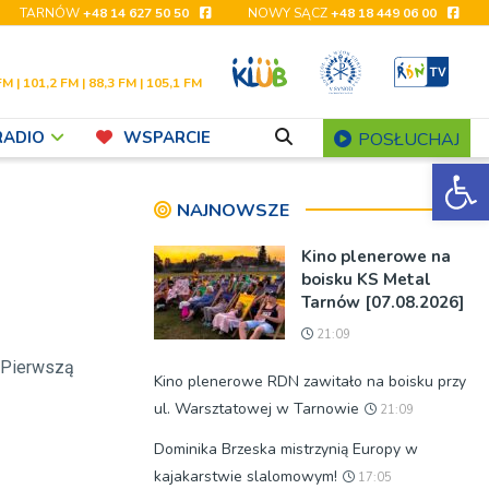
TARNÓW
+48 14 627 50 50
NOWY SĄCZ
+48 18 449 06 00
FM | 101,2 FM | 88,3 FM | 105,1 FM
RADIO
WSPARCIE
POSŁUCHAJ
Ot
NAJNOWSZE
Kino plenerowe na
boisku KS Metal
Tarnów [07.08.2026]
21:09
 Pierwszą
Kino plenerowe RDN zawitało na boisku przy
ul. Warsztatowej w Tarnowie
21:09
Dominika Brzeska mistrzynią Europy w
kajakarstwie slalomowym!
17:05