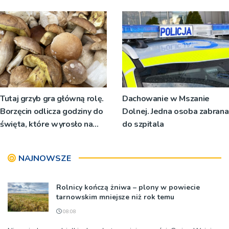
przeżyciami
św. Maksymiliana Kolbego
Tutaj grzyb gra główną rolę.
Dachowanie w Mszanie
Borzęcin odlicza godziny do
Dolnej. Jedna osoba zabrana
święta, które wyrosło na
do szpitala
tradycji pokoleń
NAJNOWSZE
Rolnicy kończą żniwa – plony w powiecie
tarnowskim mniejsze niż rok temu
08:08