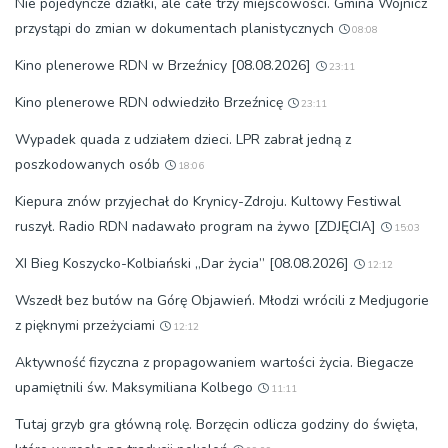
Nie pojedyncze działki, ale całe trzy miejscowości. Gmina Wojnicz
przystąpi do zmian w dokumentach planistycznych
08:08
Kino plenerowe RDN w Brzeźnicy [08.08.2026]
23:11
Kino plenerowe RDN odwiedziło Brzeźnicę
23:11
Wypadek quada z udziałem dzieci. LPR zabrał jedną z
poszkodowanych osób
18:06
Kiepura znów przyjechał do Krynicy-Zdroju. Kultowy Festiwal
ruszył. Radio RDN nadawało program na żywo [ZDJĘCIA]
15:03
XI Bieg Koszycko-Kolbiański „Dar życia” [08.08.2026]
12:12
Wszedł bez butów na Górę Objawień. Młodzi wrócili z Medjugorie
z pięknymi przeżyciami
12:12
Aktywność fizyczna z propagowaniem wartości życia. Biegacze
upamiętnili św. Maksymiliana Kolbego
11:11
Tutaj grzyb gra główną rolę. Borzęcin odlicza godziny do święta,