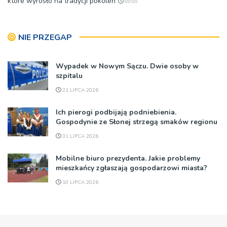
które wyrosło na tradycji pokoleń
09:09
NIE PRZEGAP
Wypadek w Nowym Sączu. Dwie osoby w
szpitalu
21 LIPCA 2026
Ich pierogi podbijają podniebienia.
Gospodynie ze Słonej strzegą smaków regionu
31 LIPCA 2026
Mobilne biuro prezydenta. Jakie problemy
mieszkańcy zgłaszają gospodarzowi miasta?
10 LIPCA 2026