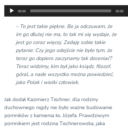
Odtwarzacz
00:00
00:00
plików
dźwiękowych
– To jest takie piękne. Bo ja odczuwam, że
im go dłużej nie ma, to tak mi się wydaje, że
jest go coraz więcej. Zadaję sobie takie
pytanie: Czy jego odejście nie było tym, że
teraz go dopiero zaczynamy tak doceniać?
Teraz widzimy, kim był jako ksiądz, filozof,
góral, a nade wszystko można powiedzieć,
jako Polak i wielki człowiek.
Jak dodał Kazimierz Tischner, dla rodziny
duchownego nigdy nie było ważne budowanie
pomników z kamienia ks. Józefa. Prawdziwym
pomnikiem jest rodzina
Tischnerowska
, jaka