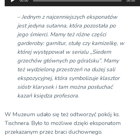
00:00
00:00
plików
dźwiękowych
– Jednym z najcenniejszych eksponatów
jest jedyna sutanna, która pozostała po
jego śmierci. Mamy też różne części
garderoby: garnitur, stułę czy kamizelkę, w
której występował w serialu
„
Siedem
grzechów głównych po góralsku”. Mamy
też wydzieloną przestrzeń na dużej sali
ekspozycyjnej, która symbolizuje klasztor
sióstr klarysek i tam można posłuchać
kazań księdza profesora.
W Muzeum udało się też odtworzyć pokój ks.
Tischnera. Było to możliwe dzięki eksponatom
przekazanym przez braci duchownego.