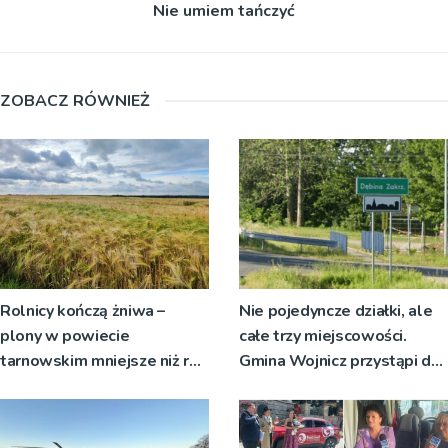
Nie umiem tańczyć
ZOBACZ RÓWNIEŻ
Rolnicy kończą żniwa –
Nie pojedyncze działki, ale
plony w powiecie
całe trzy miejscowości.
tarnowskim mniejsze niż rok
Gmina Wojnicz przystąpi do
temu
zmian w dokumentach
planistycznych