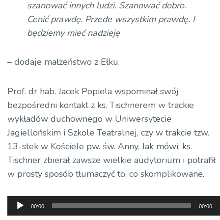
szanować innych ludzi. Szanować dobro.
Cenić prawdę. Przede wszystkim prawdę. I
będziemy mieć nadzieję
– dodaje małżeństwo z Ełku.
Prof. dr hab. Jacek Popiela wspominał swój
bezpośredni kontakt z ks. Tischnerem w trackie
wykładów duchownego w Uniwersytecie
Jagiellońskim i Szkole Teatralnej, czy w trakcie tzw.
13-stek w Kościele pw. św. Anny. Jak mówi, ks.
Tischner zbierał zawsze wielkie audytorium i potrafił
w prosty sposób tłumaczyć to, co skomplikowane.
Odtwarzacz
00:00
00:00
plików