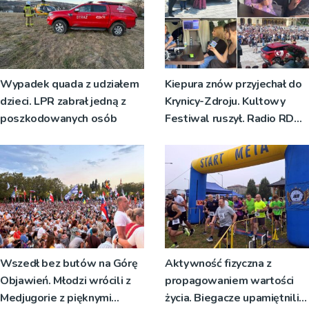
Wypadek quada z udziałem
Kiepura znów przyjechał do
dzieci. LPR zabrał jedną z
Krynicy-Zdroju. Kultowy
poszkodowanych osób
Festiwal ruszył. Radio RDN
nadawało program na żywo
[ZDJĘCIA]
Wszedł bez butów na Górę
Aktywność fizyczna z
Objawień. Młodzi wrócili z
propagowaniem wartości
Medjugorie z pięknymi
życia. Biegacze upamiętnili