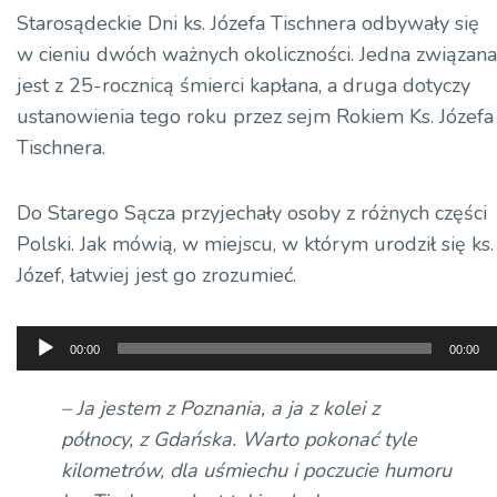
Starosądeckie Dni ks. Józefa Tischnera odbywały się
w cieniu dwóch ważnych okoliczności. Jedna związana
jest z 25-rocznicą śmierci kapłana, a druga dotyczy
ustanowienia tego roku przez sejm Rokiem Ks. Józefa
Tischnera.
Do Starego Sącza przyjechały osoby z różnych części
Polski. Jak mówią, w miejscu, w którym urodził się ks.
Józef, łatwiej jest go zrozumieć.
Odtwarzacz
00:00
00:00
plików
dźwiękowych
– Ja jestem z Poznania, a ja z kolei z
północy, z Gdańska. Warto pokonać tyle
kilometrów, dla uśmiechu i poczucie humoru