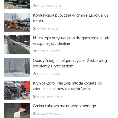
21 CZERWCA 2023
Komunikacja publiczna w gminie Łabowa już
działa
4 KWIETNIA 2023
Nieco lepsza sytuacja na drogach regionu, ale
wciąż nie jest idealnie
21 GRUDNIA 2021
Opady śniegu na Sądecczyźnie. Śliskie drogi i
problemy z przejazdem!
20 GRUDNIA 2021
Krynica-Zdrój: Nie żyje młoda kobieta po
zderzeniu osobówki z ciężarówką
29 LISTOPADA 2021
Gmina Łabowa ma nowego radnego
15 CZERWCA 2021