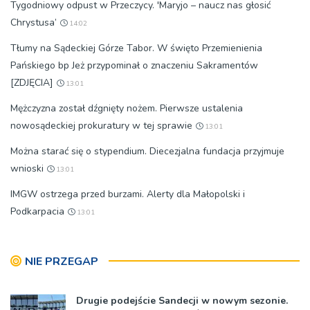
Tygodniowy odpust w Przeczycy. 'Maryjo – naucz nas głosić
Chrystusa’
14:02
Tłumy na Sądeckiej Górze Tabor. W święto Przemienienia
Pańskiego bp Jeż przypominał o znaczeniu Sakramentów
[ZDJĘCIA]
13:01
Mężczyzna został dźgnięty nożem. Pierwsze ustalenia
nowosądeckiej prokuratury w tej sprawie
13:01
Można starać się o stypendium. Diecezjalna fundacja przyjmuje
wnioski
13:01
IMGW ostrzega przed burzami. Alerty dla Małopolski i
Podkarpacia
13:01
NIE PRZEGAP
Drugie podejście Sandecji w nowym sezonie.