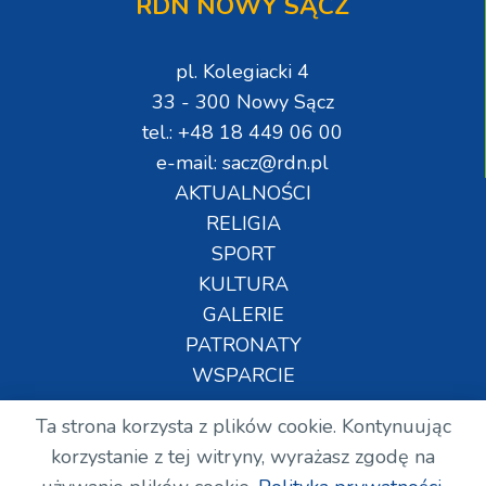
RDN NOWY SĄCZ
pl. Kolegiacki 4
33 - 300 Nowy Sącz
tel.: +48 18 449 06 00
e-mail: sacz@rdn.pl
AKTUALNOŚCI
RELIGIA
SPORT
KULTURA
GALERIE
PATRONATY
WSPARCIE
Ta strona korzysta z plików cookie. Kontynuując
Copyright © Wszelkie prawa zastrzeżone. RDN.
korzystanie z tej witryny, wyrażasz zgodę na
2024.