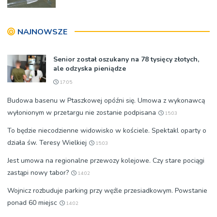
NAJNOWSZE
Senior został oszukany na 78 tysięcy złotych,
ale odzyska pieniądze
17:05
Budowa basenu w Ptaszkowej opóźni się. Umowa z wykonawcą
wyłonionym w przetargu nie zostanie podpisana
15:03
To będzie niecodzienne widowisko w kościele. Spektakl oparty o
działa św. Teresy Wielkiej
15:03
Jest umowa na regionalne przewozy kolejowe. Czy stare pociągi
zastąpi nowy tabor?
14:02
Wojnicz rozbuduje parking przy węźle przesiadkowym. Powstanie
ponad 60 miejsc
14:02