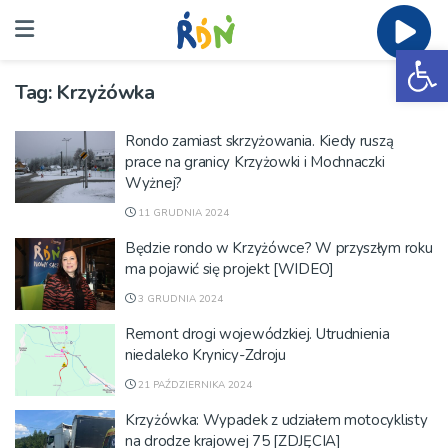
Ot
Tag:
Krzyżówka
Rondo zamiast skrzyżowania. Kiedy ruszą
prace na granicy Krzyżowki i Mochnaczki
Wyżnej?
11 GRUDNIA 2024
Będzie rondo w Krzyżówce? W przyszłym roku
ma pojawić się projekt [WIDEO]
3 GRUDNIA 2024
Remont drogi wojewódzkiej. Utrudnienia
niedaleko Krynicy-Zdroju
21 PAŹDZIERNIKA 2024
Krzyżówka: Wypadek z udziałem motocyklisty
na drodze krajowej 75 [ZDJĘCIA]