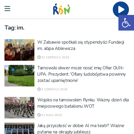
Ot
Tag:
im.
W Zabawie spotkali się stypendyści Fundacji
im. abpa Ablewicza
22 CZERWCA 2026
Tarnowski skwer może nosić imię Ofiar OUN-
UPA. Prezydent: 'Ofiary ludobójstwa powinny
zostać upamiętnione’
3 CZERWCA 2026
Wojsko na tarnowskim Rynku. Ważny dzień dla
miejscowego batalionu WOT
31 MAJA 2026
Jaką przyszłość w dobie AI ma teatr? Ważne
pytania na okrągły jubileusz