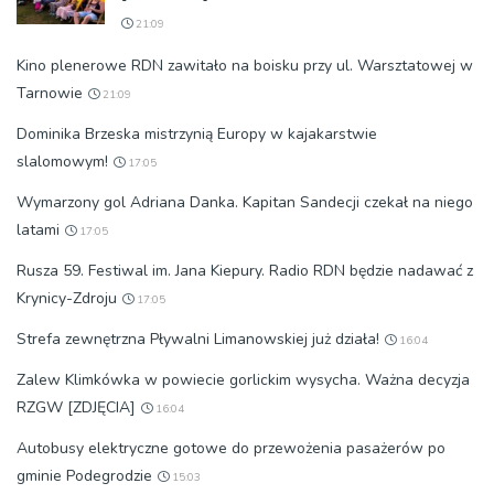
21:09
Kino plenerowe RDN zawitało na boisku przy ul. Warsztatowej w
Tarnowie
21:09
Dominika Brzeska mistrzynią Europy w kajakarstwie
slalomowym!
17:05
Wymarzony gol Adriana Danka. Kapitan Sandecji czekał na niego
latami
17:05
Rusza 59. Festiwal im. Jana Kiepury. Radio RDN będzie nadawać z
Krynicy-Zdroju
17:05
Strefa zewnętrzna Pływalni Limanowskiej już działa!
16:04
Zalew Klimkówka w powiecie gorlickim wysycha. Ważna decyzja
RZGW [ZDJĘCIA]
16:04
Autobusy elektryczne gotowe do przewożenia pasażerów po
gminie Podegrodzie
15:03