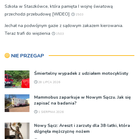
Szkoła w Staszkówce, która pamięta I wojnę światową
przechodzi przebudowę [WIDEO]
15:03
Jechał na podwójnym gazie z sądowym zakazem kierowania.
Teraz trafi do więzienia
15:03
NIE PRZEGAP
Śmiertelny wypadek z udziałem motocyklisty
28 LIPCA 2026
Mammobus zaparkuje w Nowym Sączu. Jak się
zapisać na badania?
1 SIERPNIA 2026
Nowy Sącz: Areszt i zarzuty dla 38-latki, która
dźgnęła mężczyznę nożem