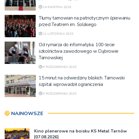
14 KWIETNIA 2026
Tłumy tarnowian na patriotycznym śpiewaniu
przed Teatrem im. Solskiego
11 LISTOPADA 2025
Od rymarza do informatyka. 100-lecie
szkolnictwa zawodowego w Dąbrowie
Tarnowskiej
9 PAŹDZIERNIKA 2025
15 minut na odwiedziny bliskich. Tarnowski
szpital wprowadził ograniczenia
9 PAŹDZIERNIKA 2025
NAJNOWSZE
Kino plenerowe na boisku KS Metal Tarnów
[07.08.2026]