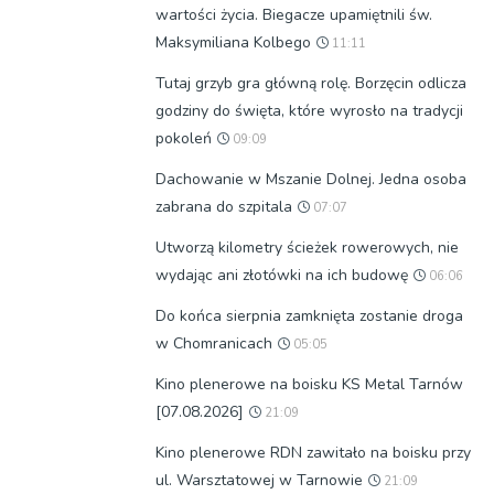
wartości życia. Biegacze upamiętnili św.
Maksymiliana Kolbego
11:11
Tutaj grzyb gra główną rolę. Borzęcin odlicza
godziny do święta, które wyrosło na tradycji
pokoleń
09:09
Dachowanie w Mszanie Dolnej. Jedna osoba
zabrana do szpitala
07:07
Utworzą kilometry ścieżek rowerowych, nie
wydając ani złotówki na ich budowę
06:06
Do końca sierpnia zamknięta zostanie droga
w Chomranicach
05:05
Kino plenerowe na boisku KS Metal Tarnów
[07.08.2026]
21:09
Kino plenerowe RDN zawitało na boisku przy
ul. Warsztatowej w Tarnowie
21:09