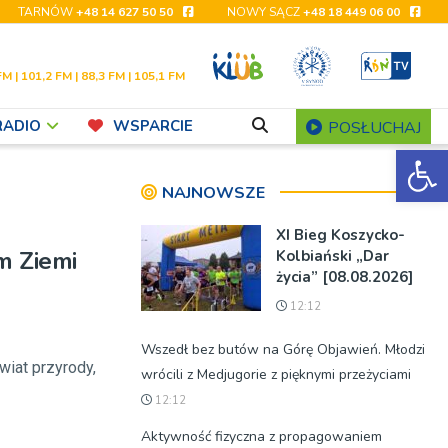
TARNÓW
+48 14 627 50 50
NOWY SĄCZ
+48 18 449 06 00
FM | 101,2 FM | 88,3 FM | 105,1 FM
RADIO
WSPARCIE
POSŁUCHAJ
Ot
NAJNOWSZE
XI Bieg Koszycko-
m Ziemi
Kolbiański „Dar
życia” [08.08.2026]
12:12
Wszedł bez butów na Górę Objawień. Młodzi
wiat przyrody,
wrócili z Medjugorie z pięknymi przeżyciami
12:12
Aktywność fizyczna z propagowaniem