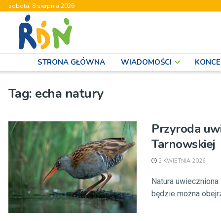
sobota, 8 sierpnia 2026
STRONA GŁÓWNA
WIADOMOŚCI
KONCE
Tag:
echa natury
Przyroda uwi
Tarnowskiej
2 KWIETNIA 2026
Natura uwieczniona w
będzie można obejr