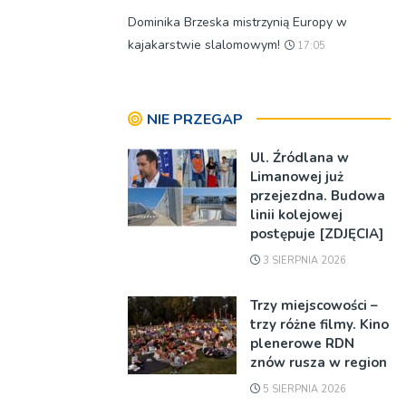
Dominika Brzeska mistrzynią Europy w
kajakarstwie slalomowym!
17:05
NIE PRZEGAP
Ul. Źródlana w
Limanowej już
przejezdna. Budowa
linii kolejowej
postępuje [ZDJĘCIA]
3 SIERPNIA 2026
Trzy miejscowości –
trzy różne filmy. Kino
plenerowe RDN
znów rusza w region
5 SIERPNIA 2026