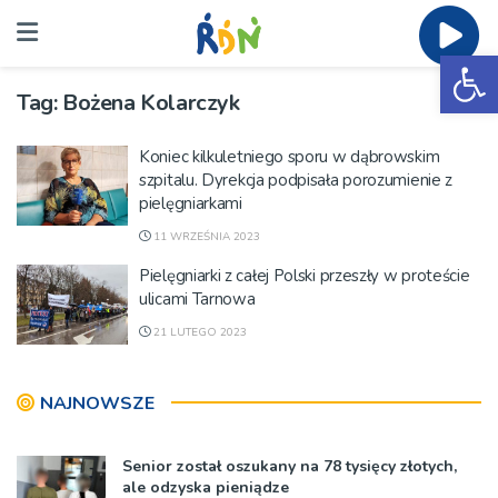
Ot
Tag:
Bożena Kolarczyk
Koniec kilkuletniego sporu w dąbrowskim
szpitalu. Dyrekcja podpisała porozumienie z
pielęgniarkami
11 WRZEŚNIA 2023
Pielęgniarki z całej Polski przeszły w proteście
ulicami Tarnowa
21 LUTEGO 2023
NAJNOWSZE
Senior został oszukany na 78 tysięcy złotych,
ale odzyska pieniądze