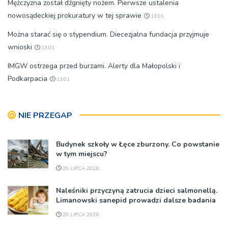
Mężczyzna został dźgnięty nożem. Pierwsze ustalenia
nowosądeckiej prokuratury w tej sprawie
13:01
Można starać się o stypendium. Diecezjalna fundacja przyjmuje
wnioski
13:01
IMGW ostrzega przed burzami. Alerty dla Małopolski i
Podkarpacia
13:01
NIE PRZEGAP
Budynek szkoły w Łęce zburzony. Co powstanie
w tym miejscu?
29 LIPCA 2026
Naleśniki przyczyną zatrucia dzieci salmonellą.
Limanowski sanepid prowadzi dalsze badania
20 LIPCA 2026