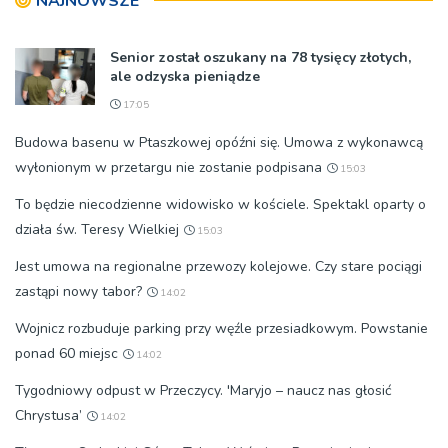
NAJNOWSZE
Senior został oszukany na 78 tysięcy złotych,
ale odzyska pieniądze
17:05
Budowa basenu w Ptaszkowej opóźni się. Umowa z wykonawcą
wyłonionym w przetargu nie zostanie podpisana
15:03
To będzie niecodzienne widowisko w kościele. Spektakl oparty o
działa św. Teresy Wielkiej
15:03
Jest umowa na regionalne przewozy kolejowe. Czy stare pociągi
zastąpi nowy tabor?
14:02
Wojnicz rozbuduje parking przy węźle przesiadkowym. Powstanie
ponad 60 miejsc
14:02
Tygodniowy odpust w Przeczycy. 'Maryjo – naucz nas głosić
Chrystusa’
14:02