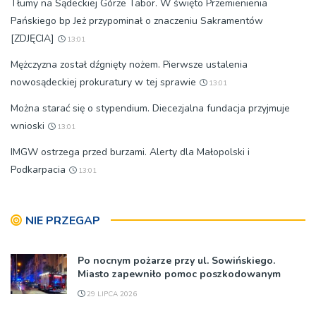
Tłumy na Sądeckiej Górze Tabor. W święto Przemienienia
Pańskiego bp Jeż przypominał o znaczeniu Sakramentów
[ZDJĘCIA]
13:01
Mężczyzna został dźgnięty nożem. Pierwsze ustalenia
nowosądeckiej prokuratury w tej sprawie
13:01
Można starać się o stypendium. Diecezjalna fundacja przyjmuje
wnioski
13:01
IMGW ostrzega przed burzami. Alerty dla Małopolski i
Podkarpacia
13:01
NIE PRZEGAP
Po nocnym pożarze przy ul. Sowińskiego.
Miasto zapewniło pomoc poszkodowanym
29 LIPCA 2026