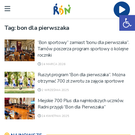
Ot
Tag:
bon dla pierwszaka
’Bon sportowy” zamiast 'bonu dla pierwszaka”.
Tarnów poszerza program sportowy o kolejne
roczniki
24 MARCA 2026
Ruszył program 'Bon dla pierwszaka”. Można
otrzymać 700 zł zwrotu za zajęcia sportowe
2 WRZEŚNIA 2025
Miejskie 700 Plus dla najmłodszych uczniów.
Radni przyjęli 'Bon dla Pierwszaka”
24 KWIETNIA 2025