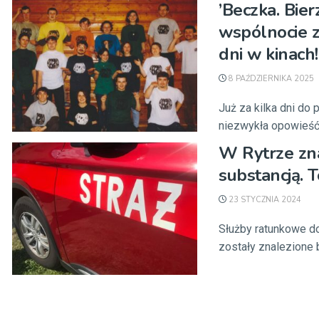
’Beczka. Bie
wspólnocie z
dni w kinach!
8 PAŹDZIERNIKA 2025
Już za kilka dni do 
niezwykła opowieść o
W Rytrze zn
substancją. 
23 STYCZNIA 2024
Służby ratunkowe do
zostały znalezione 