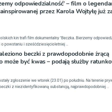
rzemy odpowiedzialność’ – film o legenda
ainspirowanej przez Karola Wojtyłę już za
polskich kin trafi film dokumentalny 'Beczka. Bierzemy odpowied
 powstaniu i sześćdziesięcioletniej ...
aleziono beczki z prawdopodobnie żrącą
To może być kwas – podają służby ratunk
stały zgłoszenie we wtorek (23.01) po południu. Na terenie pry
beczki z niezidentyfikowaną substancją, najprawdopodobniej ...