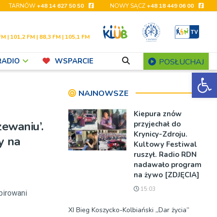
TARNÓW
+48 14 627 50 50
NOWY SĄCZ
+48 18 449 06 00
FM | 101,2 FM | 88,3 FM | 105,1 FM
RADIO
WSPARCIE
POSŁUCHAJ
Ot
NAJNOWSZE
Kiepura znów
zewaniu’.
przyjechał do
Krynicy-Zdroju.
y na
Kultowy Festiwal
ruszył. Radio RDN
nadawało program
na żywo [ZDJĘCIA]
15:03
pirowani
XI Bieg Koszycko-Kolbiański „Dar życia”