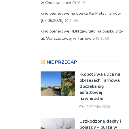
w Chomranicach
05:05
Kino plenerowe na boisku KS Metal Tarnów
[07.08.2026]
21:09
Kino plenerowe RDN zawitało na boisku przy
ul. Warsztatowej w Tarnowie
21:09
NIE PRZEGAP
Kłopotliwa ulica na
obrzeżach Tarnowa
doczeka się
asfaltowej
nawierzchni
4 SIERPNIA 2026
Uszkodzone dachy i
pojazdy – burza w