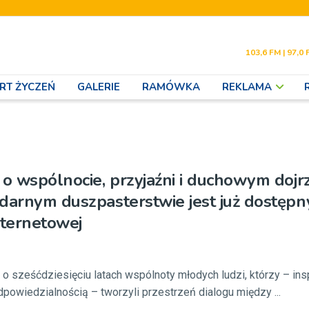
103,6 FM | 97,0 
RT ŻYCZEŃ
GALERIE
RAMÓWKA
REKLAMA
 o wspólnocie, przyjaźni i duchowym dojr
darnym duszpasterstwie jest już dostępn
nternetowej
o sześćdziesięciu latach wspólnoty młodych ludzi, którzy – ins
odpowiedzialnością – tworzyli przestrzeń dialogu między ...