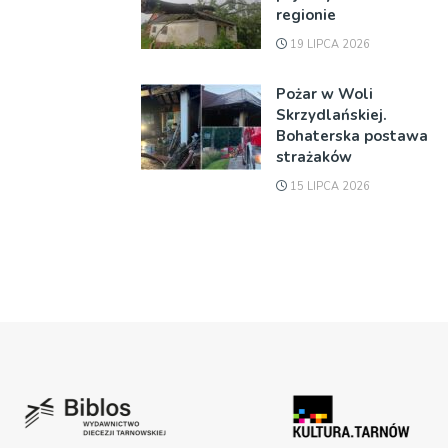
regionie
19 LIPCA 2026
Pożar w Woli
Skrzydlańskiej.
Bohaterska postawa
strażaków
15 LIPCA 2026