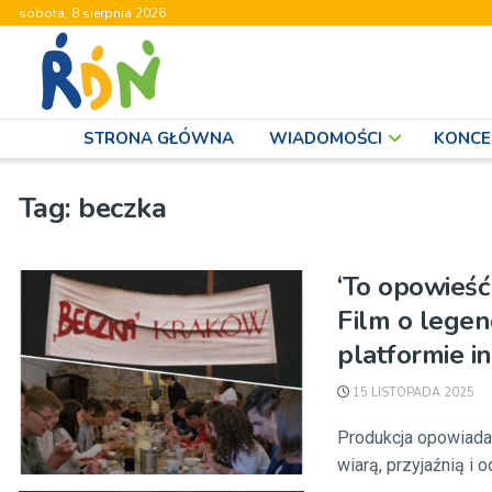
sobota, 8 sierpnia 2026
STRONA GŁÓWNA
WIADOMOŚCI
KONCE
Tag:
beczka
‘To opowieść
Film o legen
platformie i
15 LISTOPADA 2025
Produkcja opowiada 
wiarą, przyjaźnią i 