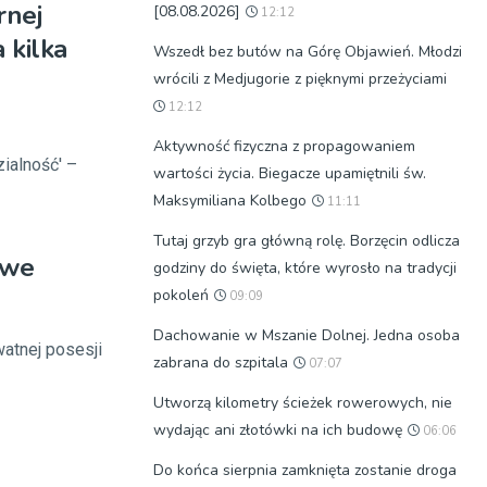
rnej
[08.08.2026]
12:12
 kilka
Wszedł bez butów na Górę Objawień. Młodzi
wrócili z Medjugorie z pięknymi przeżyciami
12:12
Aktywność fizyczna z propagowaniem
zialność' –
wartości życia. Biegacze upamiętnili św.
Maksymiliana Kolbego
11:11
Tutaj grzyb gra główną rolę. Borzęcin odlicza
owe
godziny do święta, które wyrosło na tradycji
pokoleń
09:09
Dachowanie w Mszanie Dolnej. Jedna osoba
watnej posesji
zabrana do szpitala
07:07
Utworzą kilometry ścieżek rowerowych, nie
wydając ani złotówki na ich budowę
06:06
Do końca sierpnia zamknięta zostanie droga