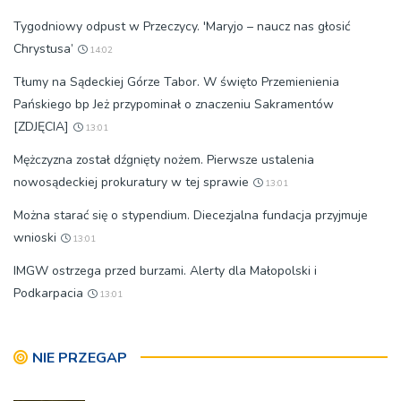
Tygodniowy odpust w Przeczycy. 'Maryjo – naucz nas głosić
Chrystusa’
14:02
Tłumy na Sądeckiej Górze Tabor. W święto Przemienienia
Pańskiego bp Jeż przypominał o znaczeniu Sakramentów
[ZDJĘCIA]
13:01
Mężczyzna został dźgnięty nożem. Pierwsze ustalenia
nowosądeckiej prokuratury w tej sprawie
13:01
Można starać się o stypendium. Diecezjalna fundacja przyjmuje
wnioski
13:01
IMGW ostrzega przed burzami. Alerty dla Małopolski i
Podkarpacia
13:01
NIE PRZEGAP