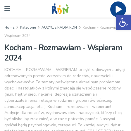
Ot
Home
Kategorie
AUDYCJE RADIA RDN
Kocham - Rozmawiam -
Wspieram 2024
Kocham - Rozmawiam - Wspieram
2024
KOCHAM – ROZMAWIAM – WSPIERAM to cykl radiowych audycji
adresowanych przede wszystkim do rodziców, nauczycieli i
wychowawców. To tematy poświęcone aktualnym problemom
dzieci i nastolatków z którymi zmagają się współczesne rodziny
(m.in. hejt w sieci, nękanie, depresja uzależnienia i
cyberuzależnienia, relacje w rodzinie i grupie rówieśniczej,
samoakceptacja, etc. ). Kocham – rozmawiam – wspieram!
Audycje dla rodziców, wychowawców i nauczycieli, którzy chcą
być blisko, by zrozumieć, a w razie potrzeby pomóc. Naszymi
gośćmi będą psychologowie, terapeuci. Po każdej audycji dyżur