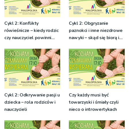
Cykl 2: Konflikty
Cykl 2: Obgryzanie
rówieśnicze – kiedy rodzic
paznokci i inne niezdrowe
czy nauczyciel powinni
nawyki – skąd się biorą i
wkroczyć?
czy zawsze trzeba z nimi
walczyć
Cykl 2: Odkrywanie pasji u
Czy każdy musi być
dziecka – rola rodziców i
towarzyski i śmiały czyli
nauczycieli
nieco o introwertykach