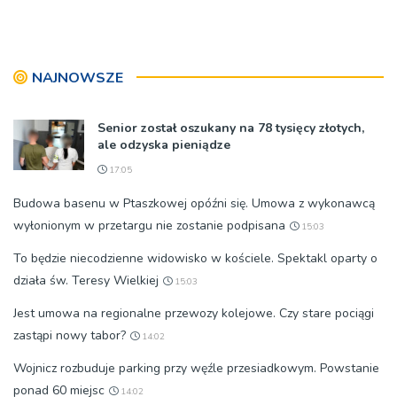
nas takie nakazy?
ciężko im się skupić?
NAJNOWSZE
Senior został oszukany na 78 tysięcy złotych,
ale odzyska pieniądze
17:05
Budowa basenu w Ptaszkowej opóźni się. Umowa z wykonawcą
wyłonionym w przetargu nie zostanie podpisana
15:03
To będzie niecodzienne widowisko w kościele. Spektakl oparty o
działa św. Teresy Wielkiej
15:03
Jest umowa na regionalne przewozy kolejowe. Czy stare pociągi
zastąpi nowy tabor?
14:02
Wojnicz rozbuduje parking przy węźle przesiadkowym. Powstanie
ponad 60 miejsc
14:02