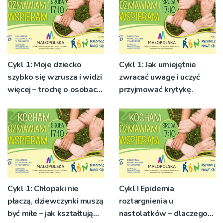
Cykl 1: Moje dziecko
Cykl 1: Jak umiejętnie
szybko się wzrusza i widzi
zwracać uwagę i uczyć
więcej – trochę o osobach
przyjmować krytykę.
wysoko wrażliwych
Cykl 1: Chłopaki nie
Cykl I Epidemia
płaczą, dziewczynki muszą
roztargnienia u
być miłe – jak kształtują
nastolatków – dlaczego