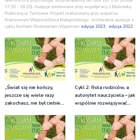
telefoniczny psychologa, socjoterapeuty tel. 604 167 250 (środa
17.20 - 18.20). Audycje emitowane przy współpracy z Biblioteką
Publiczną w Tarnowie. Projekt realizowany przy wsparciu
finansowym Województwa Małopolskiego. Archiwalne audycje z
cyklu Kocham-Rozmawiam-Wspieram:
edycja 2023
,
edycja 2022
„Świat się nie kończy,
Cykl 2: Rola rodziców, a
jeszcze się wiele razy
autorytet nauczyciela – jak
zakochasz, nie był ciebie
wspólnie rozwiązywać
wart” – jak (nie) pocieszać
problemy?
po rozstaniach
nastolatków?