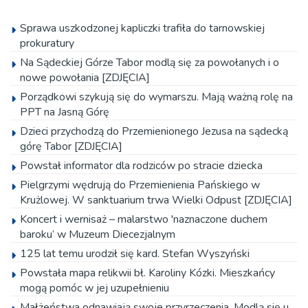
wyjeżdżają na oazy
Sprawa uszkodzonej kapliczki trafiła do tarnowskiej
prokuratury
Na Sądeckiej Górze Tabor modlą się za powołanych i o
nowe powołania [ZDJĘCIA]
Porządkowi szykują się do wymarszu. Mają ważną rolę na
PPT na Jasną Górę
Dzieci przychodzą do Przemienionego Jezusa na sądecką
górę Tabor [ZDJĘCIA]
Powstał informator dla rodziców po stracie dziecka
Pielgrzymi wędrują do Przemienienia Pańskiego w
Krużlowej. W sanktuarium trwa Wielki Odpust [ZDJĘCIA]
Koncert i wernisaż – malarstwo 'naznaczone duchem
baroku’ w Muzeum Diecezjalnym
125 lat temu urodził się kard. Stefan Wyszyński
Powstała mapa relikwii bł. Karoliny Kózki. Mieszkańcy
mogą pomóc w jej uzupełnieniu
Małżeństwa odnawiają swoje przyrzeczenia. Modlą się u