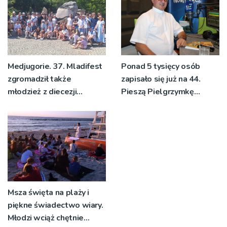
Medjugorie. 37. Mladifest
Ponad 5 tysięcy osób
zgromadził także
zapisało się już na 44.
młodzież z diecezji
Pieszą Pielgrzymkę
tarnowskiej
Tarnowską [WIDEO]
Msza święta na plaży i
piękne świadectwo wiary.
Młodzi wciąż chętnie