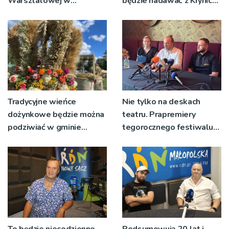
Warsztatowej w
będzie nadawać z Krynicy-
Tarnowie
Zdroju
Tradycyjne wieńce
Nie tylko na deskach
dożynkowe będzie można
teatru. Prapremiery
podziwiać w gminie
tegorocznego festiwalu
Ryglice
Talia będą wystawiane w
niecodziennych
okolicznościach