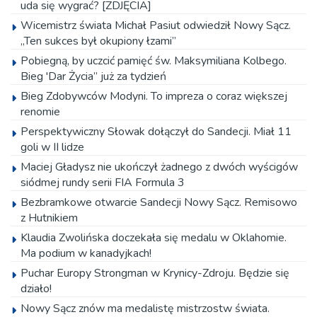
uda się wygrać? [ZDJĘCIA]
Wicemistrz świata Michał Pasiut odwiedził Nowy Sącz.
„Ten sukces był okupiony łzami”
Pobiegną, by uczcić pamięć św. Maksymiliana Kolbego.
Bieg 'Dar Życia” już za tydzień
Bieg Zdobywców Modyni. To impreza o coraz większej
renomie
Perspektywiczny Słowak dołączył do Sandecji. Miał 11
goli w II lidze
Maciej Gładysz nie ukończył żadnego z dwóch wyścigów
siódmej rundy serii FIA Formula 3
Bezbramkowe otwarcie Sandecji Nowy Sącz. Remisowo
z Hutnikiem
Klaudia Zwolińska doczekała się medalu w Oklahomie.
Ma podium w kanadyjkach!
Puchar Europy Strongman w Krynicy-Zdroju. Będzie się
działo!
Nowy Sącz znów ma medalistę mistrzostw świata.