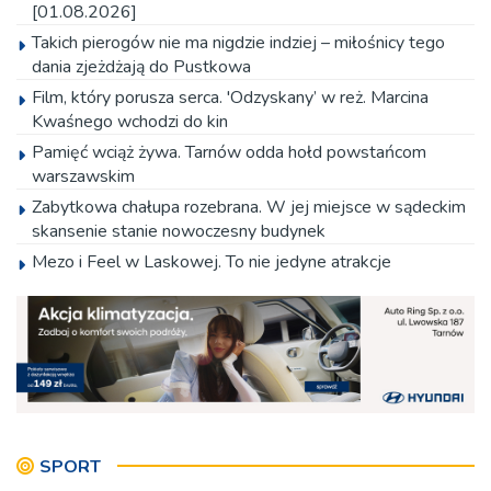
[01.08.2026]
Takich pierogów nie ma nigdzie indziej – miłośnicy tego
dania zjeżdżają do Pustkowa
Film, który porusza serca. 'Odzyskany’ w reż. Marcina
Kwaśnego wchodzi do kin
Pamięć wciąż żywa. Tarnów odda hołd powstańcom
warszawskim
Zabytkowa chałupa rozebrana. W jej miejsce w sądeckim
skansenie stanie nowoczesny budynek
Mezo i Feel w Laskowej. To nie jedyne atrakcje
Festiwalu Śliwki, Miodu i Sera
Ich pierogi podbijają podniebienia. Gospodynie ze Słonej
strzegą smaków regionu
Kino plenerowe Wierzchosławicach [ZDJĘCIA]
Architektoniczne perełki uwiecznione na rysunku – rusza
Festiwal Miejskiego Szkicowania
SPORT