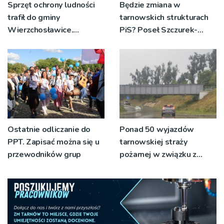
Sprzęt ochrony ludności
Będzie zmiana w
trafił do gminy
tarnowskich strukturach
Wierzchosławice.
PiS? Poseł Szczurek-
Wyposażenie odebrali
Żelazko: 'Ja skupiam się
strażacy i przedstawiciele
na pracy
wodociągów
parlamentarzysty’
Ostatnie odliczanie do
Ponad 50 wyjazdów
PPT. Zapisać można się u
tarnowskiej straży
przewodników grup
pożarnej w związku z
burzami i ulewami