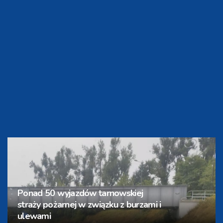
Chorzy i cierpiący modlą się przed
Jezusem Przemienionym. Przystępują
do sakramentu namaszczenia
[ZDJĘCIA]