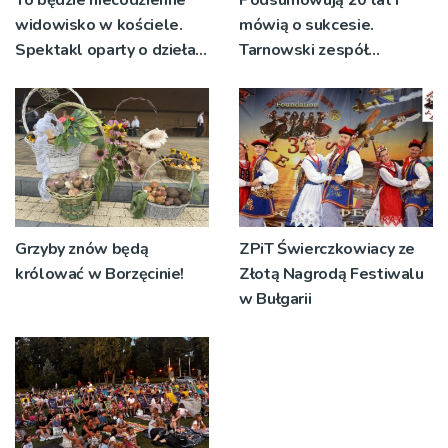
To będzie niecodzienne
Podsumowują 20 lat i
widowisko w kościele.
mówią o sukcesie.
Spektakl oparty o dzieła
Tarnowski zespół
św. Teresy Wielkiej
świętuje jubileusz i
zaprasza na koncert
Grzyby znów będą
ZPiT Świerczkowiacy ze
królować w Borzęcinie!
Złotą Nagrodą Festiwalu
w Bułgarii