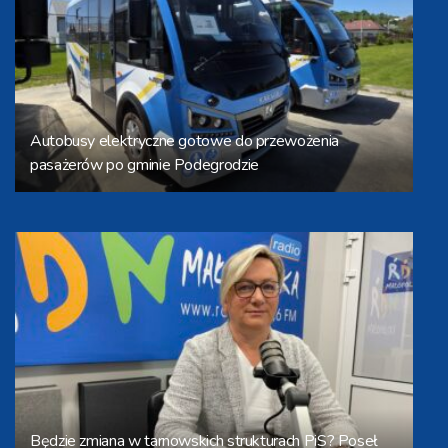
szpitalu
Autobusy elektryczne gotowe do przewożenia
pasażerów po gminie Podegrodzie
Będzie zmiana w tarnowskich strukturach PiS? Poseł