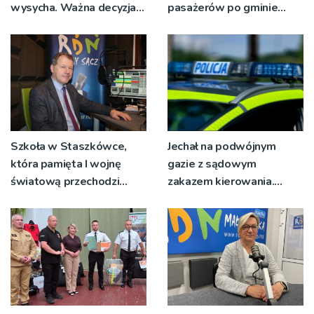
wysycha. Ważna decyzja
pasażerów po gminie
RZGW [ZDJĘCIA]
Podegrodzie
Szkoła w Staszkówce,
Jechał na podwójnym
która pamięta I wojnę
gazie z sądowym
światową przechodzi
zakazem kierowania.
przebudowę [WIDEO]
Teraz trafi do więzienia