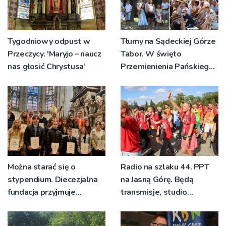
Tygodniowy odpust w
Tłumy na Sądeckiej Górze
Przeczycy. 'Maryjo – naucz
Tabor. W święto
nas głosić Chrystusa’
Przemienienia Pańskiego
bp Jeż przypominał o
znaczeniu Sakramentów
[ZDJĘCIA]
Można starać się o
Radio na szlaku 44. PPT
stypendium. Diecezjalna
na Jasną Górę. Będą
fundacja przyjmuje
transmisje, studio
wnioski
pielgrzymkowe,
pozdrowienia