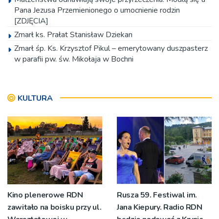
Pana Jezusa Przemienionego o umocnienie rodzin
[ZDJĘCIA]
Zmarł ks. Prałat Stanisław Dziekan
Zmarł śp. Ks. Krzysztof Pikul – emerytowany duszpasterz
w parafii pw. św. Mikołaja w Bochni
Żyje 68 lat, choć miał umrzeć zaraz po urodzeniu. Piękne
świadectwo podczas odpustu ku czci Przemienienia
Pańskiego
KULTURA
’Życie bez alkoholu to wolność!’ Diecezjalny Marsz
Trzeźwości znów przeszedł z Tarnowa do Skrzyszowa
Rok przed ŚDM Seul 2027 przygotowania wchodzą w
decydującą fazę
Kino plenerowe RDN
Rusza 59. Festiwal im.
zawitało na boisku przy ul.
Jana Kiepury. Radio RDN