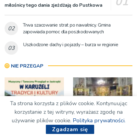
miłośnicy tego dania zjeżdżają do Pustkowa
Trwa szacowanie strat po nawałnicy. Gmina
zapowiada pomoc dla poszkodowanych
Uszkodzone dachy i pojazdy – burza w regionie
NIE PRZEGAP
Ta strona korzysta z plików cookie. Kontynuując
korzystanie z tej witryny, wyrażasz zgodę na
używanie plików cookie.
Polityka prywatności.
Dawne zwyczaje Pogórza
‘Chorzy mają w sobie
Zgadzam się
we współczesnej
pokój, którego brakuje