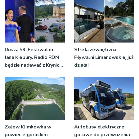
Rusza 59. Festiwal im.
Strefa zewnętrzna
Jana Kiepury. Radio RDN
Pływalni Limanowskiej już
będzie nadawać z Krynicy-
działa!
Zdroju
Zalew Klimkówka w
Autobusy elektryczne
powiecie gorlickim
gotowe do przewożenia