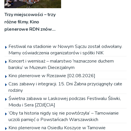
Trzy miejscowości – trzy
różne filmy. Kino
plenerowe RDN znów
rusza w region
Festiwal na stadionie w Nowym Sączu został odwołany.
Mamy oświadczenia organizatorów i spółki NIK
Koncert i wernisaż – malarstwo 'naznaczone duchem
baroku’ w Muzeum Diecezjalnym
Kino plenerowe w Rzezawie [02.08.2026]
Czas zabawy i integracji. 15. Dni Żabna przyciągnęły całe
rodziny
Świetna zabawa w Laskowej podczas Festiwalu Śliwki,
Miodu i Sera [ZDJĘCIA]
’Oby ta historia nigdy się nie powtórzyła’ – Tarnowianie
uczcili pamięć o Powstańcach Warszawskich
Kino plenerowe na Osiedlu Koszyce w Tarnowie