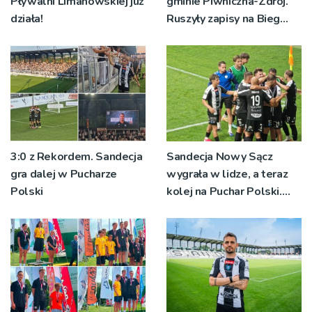
Pływalni Limanowskiej już
gminie Piwniczna-Zdrój.
działa!
Ruszyły zapisy na Bieg
Ryśca
3:0 z Rekordem. Sandecja
Sandecja Nowy Sącz
gra dalej w Pucharze
wygrała w lidze, a teraz
Polski
kolej na Puchar Polski.
„Chcemy wygrywać”