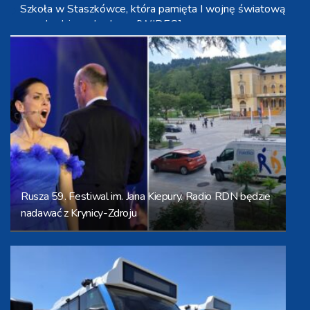
Szkoła w Staszkówce, która pamięta I wojnę światową
przechodzi przebudowę [WIDEO]
Jechał na podwójnym gazie z sądowym zakazem
kierowania. Teraz trafi do więzienia
Sprzęt ochrony ludności trafił do gminy Wierzchosławice.
Wyposażenie odebrali strażacy i przedstawiciele
wodociągów
Będzie zmiana w tarnowskich strukturach PiS? Poseł
Szczurek-Żelazko: 'Ja skupiam się na pracy
parlamentarzysty’
Ostatnie odliczanie do PPT. Zapisać można się u
Rusza 59. Festiwal im. Jana Kiepury. Radio RDN będzie
przewodników grup
nadawać z Krynicy-Zdroju
Ponad 50 wyjazdów tarnowskiej straży pożarnej w
związku z burzami i ulewami
Tradycyjne wieńce dożynkowe będzie można podziwiać
w gminie Ryglice
Lepsze warunki transportu pacjentów w mieleckim