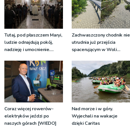
Tutaj, pod płaszczem Maryi,
Zachwaszczony chodnik nie
ludzie odnajdują pokój,
utrudnia już przejścia
nadzieję i umocnienie.
spacerującym w Woli
Zbliża się odpust w
Rzędzińskiej. Interwencja
Bruśniku
RDN
Coraz więcej rowerów-
Nad morze i w góry.
elektryków jeździ po
Wyjechali na wakacje
naszych górach [WIEDO]
dzięki Caritas