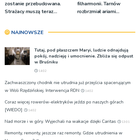
zostanie przebudowana.
filharmonii. Tarnów
Strażacy muszą teraz
rozbrzmiał ariami
wyjeżdżać z garażu
największych mistrzów
wozem, żeby mieć miejsce
NAJNOWSZE
do przebierania na akcję
Tutaj, pod płaszczem Maryi, ludzie odnajdują
pokój, nadzieję i umocnienie. Zbliża się odpust
w Bruśniku
14:02
Zachwaszczony chodnik nie utrudnia już przejścia spacerującym
w Woli Rzędzińskiej. Interwencja RDN
14:02
Coraz więcej rowerów-elektryków jeździ po naszych górach
[WIEDO]
14:02
Nad morze i w góry. Wyjechali na wakacje dzięki Caritas
13:01
Remonty, remonty, jeszcze raz remonty. Gdzie utrudnienia w