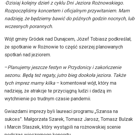
-Dzisiaj kolejny dzień z cyklu Dni Jeziora Rożnowskiego.
Rozpoczęliśmy koncertem i oficjalnym przywitaniem. Mam
nadzieję, że będziemy bawić do późnych godzin nocnych, lub
wczesnych porannych.
Wójt gminy Gródek nad Dunajcem, Józef Tobiasz podkreślał,
że spotkanie w Rożnowie to część szerzej planowanych
spotkań nad jeziorem.
–
Planujemy jeszcze festyn w Przydonicy i zakończenie
sezonu. Będą też regaty, jutro bieg dookoła jeziora. Także
tych imprez mamy kilka
– komentował wójt, który ma
nadzieję, że atrakcje te przyciągną ludzi i dadzą im
wytchnienie po trudnym czasie pandemii.
Gwiazdami imprezy byli laureaci programu „Szansa na
sukces”. Małgorzata Szarek, Tomasz Jarosz, Tomasz Bulzak
i Marcin Staszek, który wystąpili na rożnowskiej scenie
podczas wieczornego koncertu.