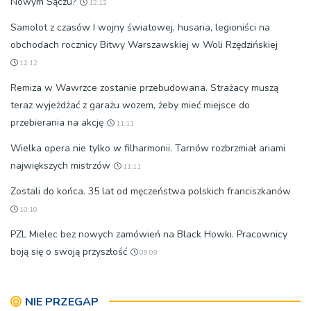
Nowym Sączu?
12:12
Samolot z czasów I wojny światowej, husaria, legioniści na
obchodach rocznicy Bitwy Warszawskiej w Woli Rzędzińskiej
12:12
Remiza w Wawrzce zostanie przebudowana. Strażacy muszą
teraz wyjeżdżać z garażu wozem, żeby mieć miejsce do
przebierania na akcję
11:11
Wielka opera nie tylko w filharmonii. Tarnów rozbrzmiał ariami
największych mistrzów
11:11
Zostali do końca. 35 lat od męczeństwa polskich franciszkanów
10:10
PZL Mielec bez nowych zamówień na Black Howki. Pracownicy
boją się o swoją przyszłość
09:09
NIE PRZEGAP