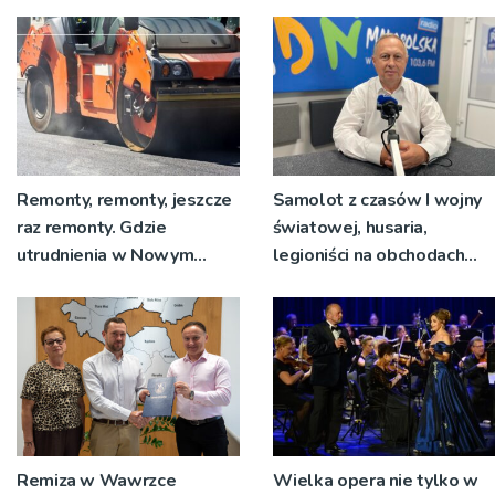
Remonty, remonty, jeszcze
Samolot z czasów I wojny
raz remonty. Gdzie
światowej, husaria,
utrudnienia w Nowym
legioniści na obchodach
Sączu?
rocznicy Bitwy
Warszawskiej w Woli
Rzędzińskiej
Remiza w Wawrzce
Wielka opera nie tylko w