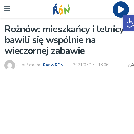
O
Rożnów: mieszkańcy i letnicy
bawili się wspólnie na
wieczornej zabawie
autor / źródło:
Radio RDN
2021/07/17 - 18:06
A