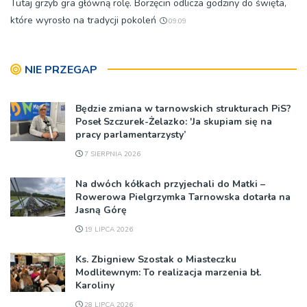
Tutaj grzyb gra główną rolę. Borzęcin odlicza godziny do święta,
które wyrosło na tradycji pokoleń
09:09
NIE PRZEGAP
Będzie zmiana w tarnowskich strukturach PiS?
Poseł Szczurek-Żelazko: 'Ja skupiam się na
pracy parlamentarzysty’
7 SIERPNIA 2026
Na dwóch kółkach przyjechali do Matki –
Rowerowa Pielgrzymka Tarnowska dotarła na
Jasną Górę
19 LIPCA 2026
Ks. Zbigniew Szostak o Miasteczku
Modlitewnym: To realizacja marzenia bł.
Karoliny
28 LIPCA 2026