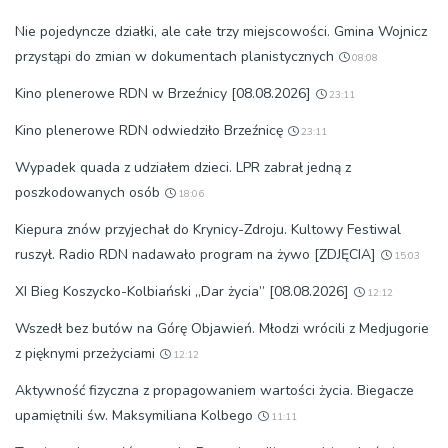
Nie pojedyncze działki, ale całe trzy miejscowości. Gmina Wojnicz
przystąpi do zmian w dokumentach planistycznych
08:08
Kino plenerowe RDN w Brzeźnicy [08.08.2026]
23:11
Kino plenerowe RDN odwiedziło Brzeźnicę
23:11
Wypadek quada z udziałem dzieci. LPR zabrał jedną z
poszkodowanych osób
18:06
Kiepura znów przyjechał do Krynicy-Zdroju. Kultowy Festiwal
ruszył. Radio RDN nadawało program na żywo [ZDJĘCIA]
15:03
XI Bieg Koszycko-Kolbiański „Dar życia” [08.08.2026]
12:12
Wszedł bez butów na Górę Objawień. Młodzi wrócili z Medjugorie
z pięknymi przeżyciami
12:12
Aktywność fizyczna z propagowaniem wartości życia. Biegacze
upamiętnili św. Maksymiliana Kolbego
11:11