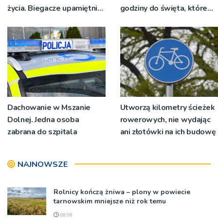
życia. Biegacze upamiętnili
godziny do święta, które
św. Maksymiliana Kolbego
wyrosło na tradycji
pokoleń
Dachowanie w Mszanie
Utworzą kilometry ścieżek
Dolnej. Jedna osoba
rowerowych, nie wydając
zabrana do szpitala
ani złotówki na ich budowę
NAJNOWSZE
Rolnicy kończą żniwa – plony w powiecie
tarnowskim mniejsze niż rok temu
08:08