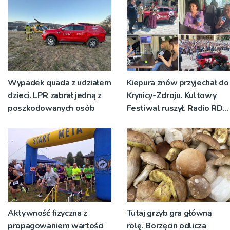
planistycznych
Wypadek quada z udziałem
Kiepura znów przyjechał do
dzieci. LPR zabrał jedną z
Krynicy-Zdroju. Kultowy
poszkodowanych osób
Festiwal ruszył. Radio RDN
nadawało program na
żywo [ZDJĘCIA]
Aktywność fizyczna z
Tutaj grzyb gra główną
propagowaniem wartości
rolę. Borzęcin odlicza