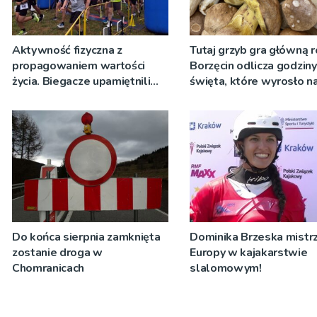
Aktywność fizyczna z
Tutaj grzyb gra główną r
propagowaniem wartości
Borzęcin odlicza godzin
życia. Biegacze upamiętnili
święta, które wyrosło n
św. Maksymiliana Kolbego
tradycji pokoleń
Do końca sierpnia zamknięta
Dominika Brzeska mistrz
zostanie droga w
Europy w kajakarstwie
Chomranicach
slalomowym!