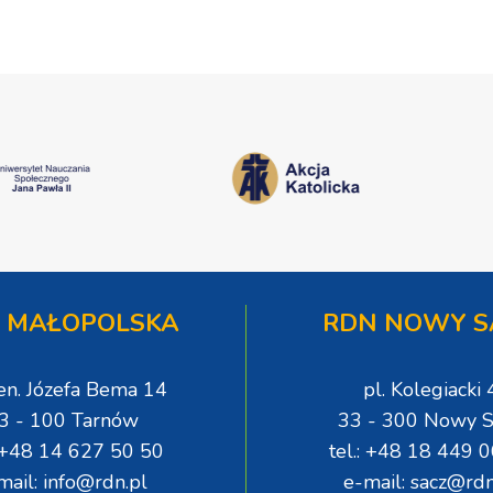
 MAŁOPOLSKA
RDN NOWY S
gen. Józefa Bema 14
pl. Kolegiacki 
3 - 100 Tarnów
33 - 300 Nowy S
: +48 14 627 50 50
tel.: +48 18 449 
mail: info@rdn.pl
e-mail: sacz@rdn