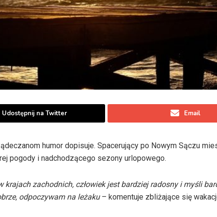
Udostępnij na Twitter
Email
 że Sądeczanom humor dopisuje. Spacerujący po Nowym Sączu mi
obrej pogody i nadchodzącego sezony urlopowego.
w krajach zachodnich, człowiek jest bardziej radosny i myśli bar
dobrze, odpoczywam na leżaku
– komentuje zbliżające się wakac