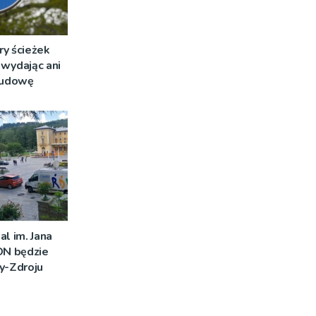
ry ścieżek
wydając ani
 budowę
al im. Jana
DN będzie
y-Zdroju