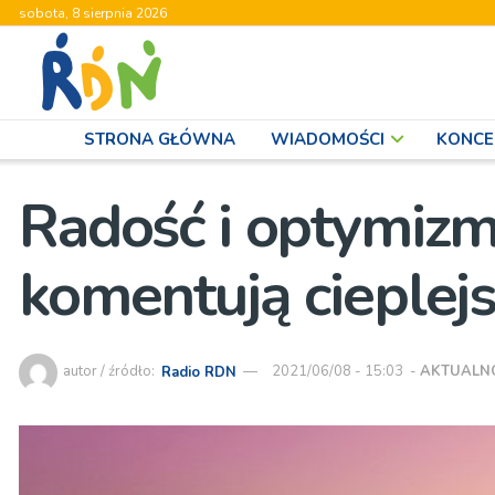
sobota, 8 sierpnia 2026
STRONA GŁÓWNA
WIADOMOŚCI
KONCE
Radość i optymizm
komentują cieplejs
autor / źródło:
Radio RDN
2021/06/08 - 15:03
-
AKTUALN