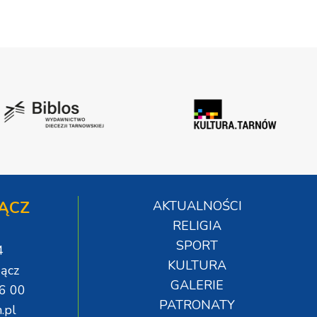
ĄCZ
AKTUALNOŚCI
RELIGIA
SPORT
4
KULTURA
ącz
GALERIE
06 00
PATRONATY
.pl