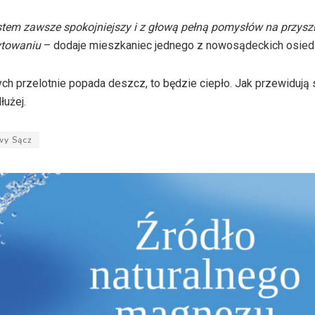
tem zawsze spokojniejszy i z głową pełną pomysłów na przyszł
ytowaniu
– dodaje mieszkaniec jednego z nowosądeckich osiedl
h przelotnie popada deszcz, to będzie ciepło. Jak przewidują 
łużej.
y Sącz