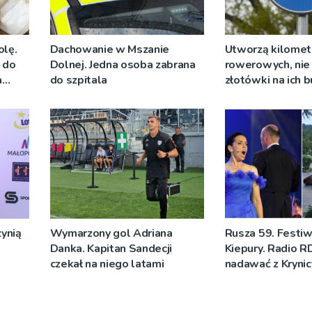
olę.
Dachowanie w Mszanie
Utworzą kilomet
y do
Dolnej. Jedna osoba zabrana
rowerowych, nie 
a
do szpitala
złotówki na ich
ynią
Wymarzony gol Adriana
Rusza 59. Festiw
Danka. Kapitan Sandecji
Kiepury. Radio R
czekał na niego latami
nadawać z Krynic