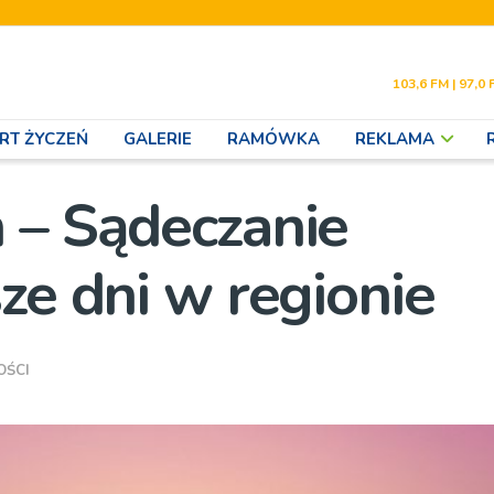
103,6 FM | 97,0 
RT ŻYCZEŃ
GALERIE
RAMÓWKA
REKLAMA
 – Sądeczanie
ze dni w regionie
OŚCI