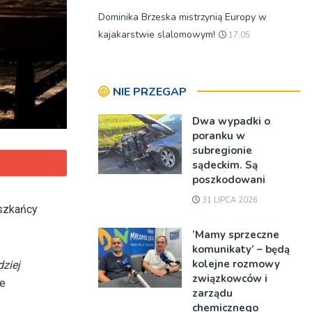
Dominika Brzeska mistrzynią Europy w
kajakarstwie slalomowym!
17:05
NIE PRZEGAP
Dwa wypadki o
poranku w
subregionie
sądeckim. Są
poszkodowani
31 LIPCA 2026
eszkańcy
’Mamy sprzeczne
komunikaty’ – będą
kolejne rozmowy
dziej
związkowców i
je
zarządu
chemicznego