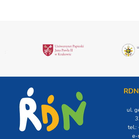
RDN
ul. 
3
tel.
e-