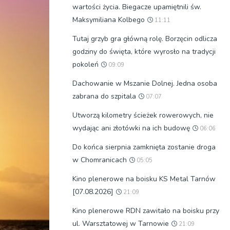
wartości życia. Biegacze upamiętnili św.
Maksymiliana Kolbego
11:11
Tutaj grzyb gra główną rolę. Borzęcin odlicza
godziny do święta, które wyrosło na tradycji
pokoleń
09:09
Dachowanie w Mszanie Dolnej. Jedna osoba
zabrana do szpitala
07:07
Utworzą kilometry ścieżek rowerowych, nie
wydając ani złotówki na ich budowę
06:06
Do końca sierpnia zamknięta zostanie droga
w Chomranicach
05:05
Kino plenerowe na boisku KS Metal Tarnów
[07.08.2026]
21:09
Kino plenerowe RDN zawitało na boisku przy
ul. Warsztatowej w Tarnowie
21:09