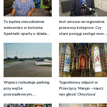
To będzie niecodzienne
Jest umowa na regionalne
widowisko w kościele.
przewozy kolejowe. Czy
Spektakl oparty o działa
stare pociągi zastąpi nowy
św. Teresy Wielkiej
tabor?
Wojnicz rozbuduje parking
Tygodniowy odpust w
przy węźle
Przeczycy. 'Maryjo – naucz
przesiadkowym.
nas głosić Chrystusa’
Powstanie ponad 60
miejsc