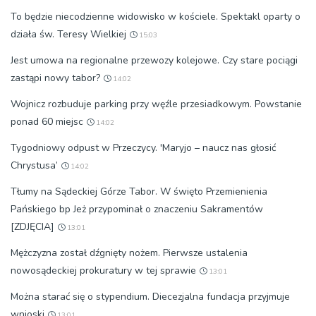
To będzie niecodzienne widowisko w kościele. Spektakl oparty o
działa św. Teresy Wielkiej
15:03
Jest umowa na regionalne przewozy kolejowe. Czy stare pociągi
zastąpi nowy tabor?
14:02
Wojnicz rozbuduje parking przy węźle przesiadkowym. Powstanie
ponad 60 miejsc
14:02
Tygodniowy odpust w Przeczycy. 'Maryjo – naucz nas głosić
Chrystusa’
14:02
Tłumy na Sądeckiej Górze Tabor. W święto Przemienienia
Pańskiego bp Jeż przypominał o znaczeniu Sakramentów
[ZDJĘCIA]
13:01
Mężczyzna został dźgnięty nożem. Pierwsze ustalenia
nowosądeckiej prokuratury w tej sprawie
13:01
Można starać się o stypendium. Diecezjalna fundacja przyjmuje
wnioski
13:01