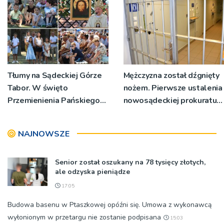
Tłumy na Sądeckiej Górze
Mężczyzna został dźgnięty
Tabor. W święto
nożem. Pierwsze ustalenia
Przemienienia Pańskiego
nowosądeckiej prokuratury
bp Jeż przypominał o
w tej sprawie
znaczeniu Sakramentów
NAJNOWSZE
[ZDJĘCIA]
Senior został oszukany na 78 tysięcy złotych,
ale odzyska pieniądze
17:05
Budowa basenu w Ptaszkowej opóźni się. Umowa z wykonawcą
wyłonionym w przetargu nie zostanie podpisana
15:03