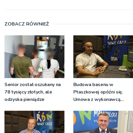
ZOBACZ RÓWNIEŻ
Senior został oszukany na
Budowa basenu w
78 tysięcy złotych, ale
Ptaszkowej opóźni się.
odzyska pieniądze
Umowa z wykonawcą
wyłonionym w przetargu
nie zostanie podpisana