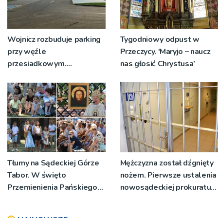
Wojnicz rozbuduje parking
Tygodniowy odpust w
przy węźle
Przeczycy. 'Maryjo – naucz
przesiadkowym.
nas głosić Chrystusa’
Powstanie ponad 60
miejsc
Tłumy na Sądeckiej Górze
Mężczyzna został dźgnięty
Tabor. W święto
nożem. Pierwsze ustalenia
Przemienienia Pańskiego
nowosądeckiej prokuratury
bp Jeż przypominał o
w tej sprawie
znaczeniu Sakramentów