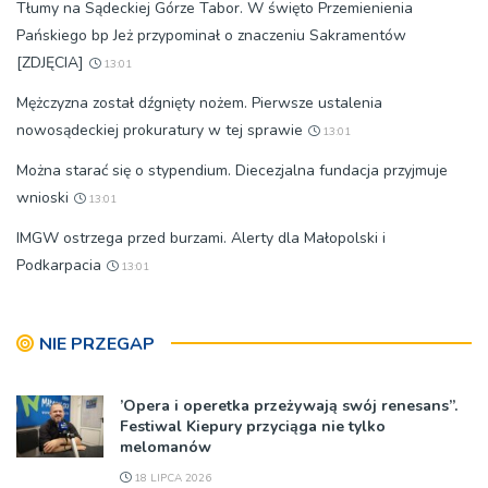
Tłumy na Sądeckiej Górze Tabor. W święto Przemienienia
Pańskiego bp Jeż przypominał o znaczeniu Sakramentów
[ZDJĘCIA]
13:01
Mężczyzna został dźgnięty nożem. Pierwsze ustalenia
nowosądeckiej prokuratury w tej sprawie
13:01
Można starać się o stypendium. Diecezjalna fundacja przyjmuje
wnioski
13:01
IMGW ostrzega przed burzami. Alerty dla Małopolski i
Podkarpacia
13:01
NIE PRZEGAP
’Opera i operetka przeżywają swój renesans”.
Festiwal Kiepury przyciąga nie tylko
melomanów
18 LIPCA 2026