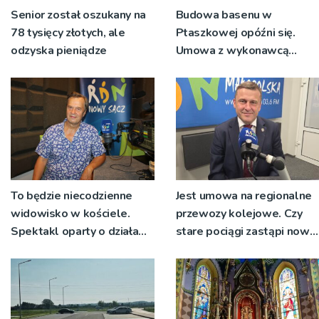
Senior został oszukany na
Budowa basenu w
78 tysięcy złotych, ale
Ptaszkowej opóźni się.
odzyska pieniądze
Umowa z wykonawcą
wyłonionym w przetargu
nie zostanie podpisana
To będzie niecodzienne
Jest umowa na regionalne
widowisko w kościele.
przewozy kolejowe. Czy
Spektakl oparty o działa
stare pociągi zastąpi nowy
św. Teresy Wielkiej
tabor?