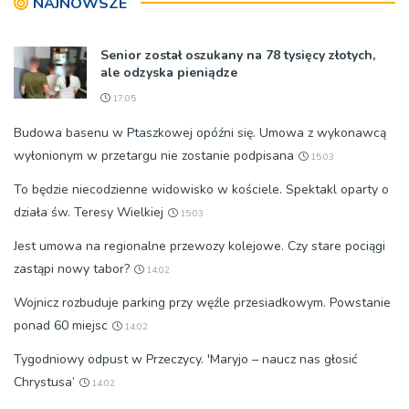
NAJNOWSZE
[ZDJĘCIA]
Senior został oszukany na 78 tysięcy złotych,
ale odzyska pieniądze
17:05
Budowa basenu w Ptaszkowej opóźni się. Umowa z wykonawcą
wyłonionym w przetargu nie zostanie podpisana
15:03
To będzie niecodzienne widowisko w kościele. Spektakl oparty o
działa św. Teresy Wielkiej
15:03
Jest umowa na regionalne przewozy kolejowe. Czy stare pociągi
zastąpi nowy tabor?
14:02
Wojnicz rozbuduje parking przy węźle przesiadkowym. Powstanie
ponad 60 miejsc
14:02
Tygodniowy odpust w Przeczycy. 'Maryjo – naucz nas głosić
Chrystusa’
14:02