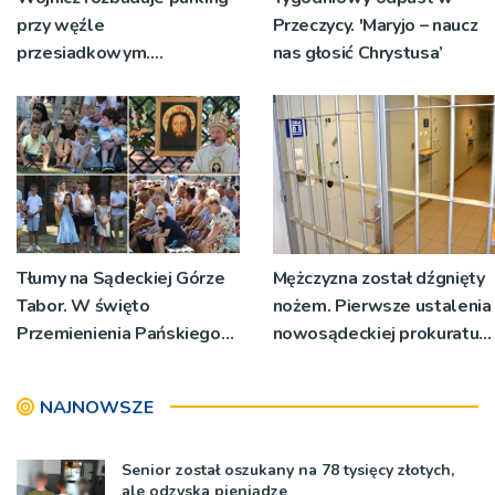
przy węźle
Przeczycy. 'Maryjo – naucz
przesiadkowym.
nas głosić Chrystusa’
Powstanie ponad 60
miejsc
Tłumy na Sądeckiej Górze
Mężczyzna został dźgnięty
Tabor. W święto
nożem. Pierwsze ustalenia
Przemienienia Pańskiego
nowosądeckiej prokuratury
bp Jeż przypominał o
w tej sprawie
znaczeniu Sakramentów
NAJNOWSZE
[ZDJĘCIA]
Senior został oszukany na 78 tysięcy złotych,
ale odzyska pieniądze