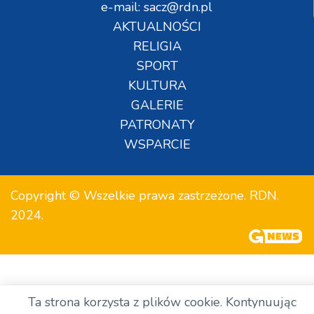
e-mail: sacz@rdn.pl
AKTUALNOŚCI
RELIGIA
SPORT
KULTURA
GALERIE
PATRONATY
WSPARCIE
Copyright © Wszelkie prawa zastrzeżone. RDN.
2024.
Ta strona korzysta z plików cookie. Kontynuując