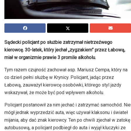
Sądecki policjant po służbie zatrzymał nietrzeźwego
kierowcę. 30-latek, który jechał „zygzakiem” przez Łabową,
miał w organizmie prawie 3 promile alkoholu.
Tym razem czujność zachował asp. Mariusz Cempa, który na
co dzień pełni służbę w Krynicy. Policjant, jadąc przez
Łabową, zauważył kierowcę osobówki, którego styl jazdy
wskazywał, że może być pod wpływem alkoholu.
Policjant postanowił za nim jechać i zatrzymać samochód. Nie
mógł jednak wyprzedzić auta, więc używał klaksonu i świateł
mijania, aby dać znak kierowcy. Ten po chwili zjechał w zatokę
autobusową, a policjant podbiegł do auta i wyjął kluczyki ze