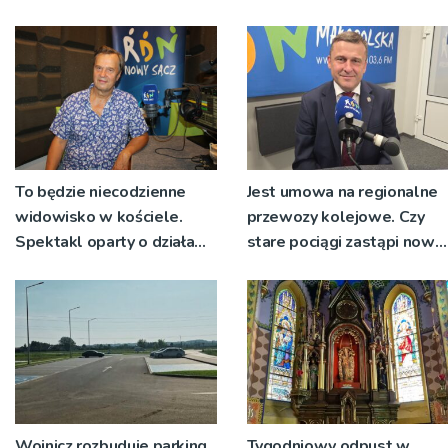
wyłonionym w przetargu
nie zostanie podpisana
To będzie niecodzienne
Jest umowa na regionalne
widowisko w kościele.
przewozy kolejowe. Czy
Spektakl oparty o działa
stare pociągi zastąpi nowy
św. Teresy Wielkiej
tabor?
Wojnicz rozbuduje parking
Tygodniowy odpust w