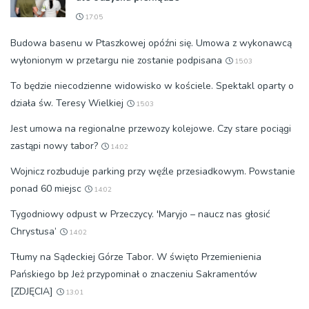
17:05
Budowa basenu w Ptaszkowej opóźni się. Umowa z wykonawcą
wyłonionym w przetargu nie zostanie podpisana
15:03
To będzie niecodzienne widowisko w kościele. Spektakl oparty o
działa św. Teresy Wielkiej
15:03
Jest umowa na regionalne przewozy kolejowe. Czy stare pociągi
zastąpi nowy tabor?
14:02
Wojnicz rozbuduje parking przy węźle przesiadkowym. Powstanie
ponad 60 miejsc
14:02
Tygodniowy odpust w Przeczycy. 'Maryjo – naucz nas głosić
Chrystusa’
14:02
Tłumy na Sądeckiej Górze Tabor. W święto Przemienienia
Pańskiego bp Jeż przypominał o znaczeniu Sakramentów
[ZDJĘCIA]
13:01