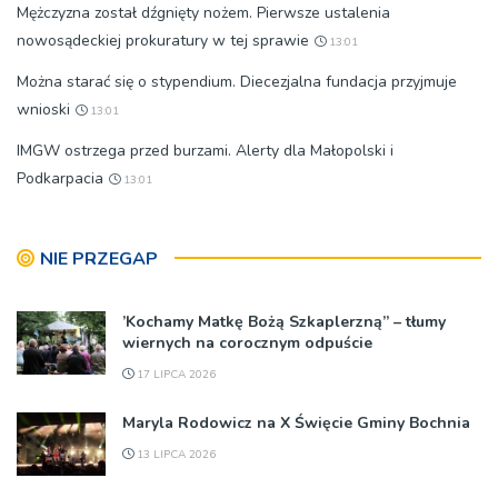
Mężczyzna został dźgnięty nożem. Pierwsze ustalenia
nowosądeckiej prokuratury w tej sprawie
13:01
Można starać się o stypendium. Diecezjalna fundacja przyjmuje
wnioski
13:01
IMGW ostrzega przed burzami. Alerty dla Małopolski i
Podkarpacia
13:01
NIE PRZEGAP
’Kochamy Matkę Bożą Szkaplerzną” – tłumy
wiernych na corocznym odpuście
17 LIPCA 2026
Maryla Rodowicz na X Święcie Gminy Bochnia
13 LIPCA 2026