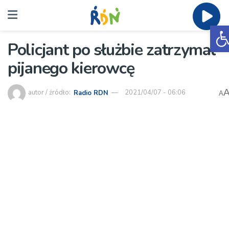
O
Policjant po służbie zatrzymał
pijanego kierowcę
autor / źródło:
Radio RDN
2021/04/07 - 06:06
A