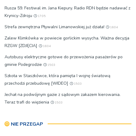
Rusza 59. Festiwal im. Jana Kiepury. Radio RDN będzie nadawać z
Krynicy-Zdroju
17:05
Strefa zewnętrzna Pływalni Limanowskiej już działa!
16:04
Zalew Klimkówka w powiecie gorlickim wysycha. Ważna decyzja
RZGW [ZDJĘCIA]
16:04
Autobusy elektryczne gotowe do przewożenia pasażerów po
gminie Podegrodzie
15:03
Szkoła w Staszkówce, która pamięta I wojnę światową
przechodzi przebudowę [WIDEO]
15:03
Jechał na podwójnym gazie z sądowym zakazem kierowania.
Teraz trafi do więzienia
15:03
NIE PRZEGAP