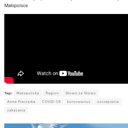
Małopolsce.
Tagi:
Małopolska
Region
Słowo za Słowo
Anna Pieczarka
COVID-19
koronawirus
szczepienia
zakażenia