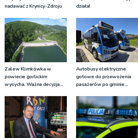
nadawać z Krynicy-Zdroju
działa!
Zalew Klimkówka w
Autobusy elektryczne
powiecie gorlickim
gotowe do przewożenia
wysycha. Ważna decyzja
pasażerów po gminie
RZGW [ZDJĘCIA]
Podegrodzie