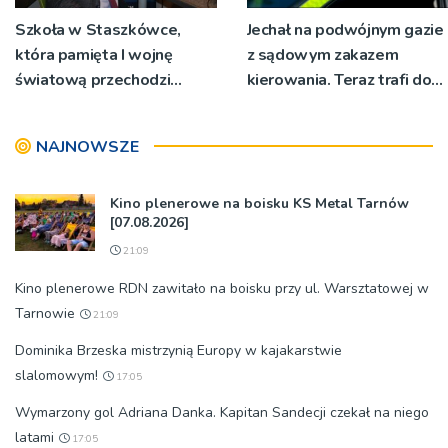
Szkoła w Staszkówce,
Jechał na podwójnym gazie
która pamięta I wojnę
z sądowym zakazem
światową przechodzi
kierowania. Teraz trafi do
przebudowę [WIDEO]
więzienia
NAJNOWSZE
Kino plenerowe na boisku KS Metal Tarnów
[07.08.2026]
21:09
Kino plenerowe RDN zawitało na boisku przy ul. Warsztatowej w
Tarnowie
21:09
Dominika Brzeska mistrzynią Europy w kajakarstwie
slalomowym!
17:05
Wymarzony gol Adriana Danka. Kapitan Sandecji czekał na niego
latami
17:05