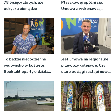
78 tysięcy złotych, ale
Ptaszkowej opóźni się.
odzyska pieniądze
Umowa z wykonawcą
wyłonionym w przetargu
nie zostanie podpisana
To będzie niecodzienne
Jest umowa na regionalne
widowisko w kościele.
przewozy kolejowe. Czy
Spektakl oparty o działa
stare pociągi zastąpi nowy
św. Teresy Wielkiej
tabor?