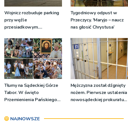
Wojnicz rozbuduje parking
Tygodniowy odpust w
przy węźle
Przeczycy. 'Maryjo – naucz
przesiadkowym.
nas głosić Chrystusa’
Powstanie ponad 60
miejsc
Tłumy na Sądeckiej Górze
Mężczyzna został dźgnięty
Tabor. W święto
nożem. Pierwsze ustalenia
Przemienienia Pańskiego
nowosądeckiej prokuratury
bp Jeż przypominał o
w tej sprawie
znaczeniu Sakramentów
NAJNOWSZE
[ZDJĘCIA]