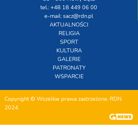
tel.: +48 18 449 06 00
e-mail: sacz@rdn.pl
AKTUALNOŚCI
RELIGIA
SPORT
KULTURA
GALERIE
PATRONATY
WSPARCIE
Copyright © Wszelkie prawa zastrzeżone. RDN.
2024.