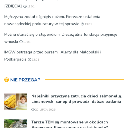
[ZDJĘCIA]
13:01
Mężczyzna został dźgnięty nożem. Pierwsze ustalenia
nowosądeckiej prokuratury w tej sprawie
13:01
Można starać się o stypendium. Diecezjalna fundacja przyjmuje
wnioski
13:01
IMGW ostrzega przed burzami. Alerty dla Małopolski i
Podkarpacia
13:01
NIE PRZEGAP
Naleśniki przyczyną zatrucia dzieci salmonellą.
Limanowski sanepid prowadzi dalsze badania
20 LIPCA 2026
Tarcze TBM są montowane w okolicach
Szczyrzyca. Kiedy zaczną drążyć tunele?