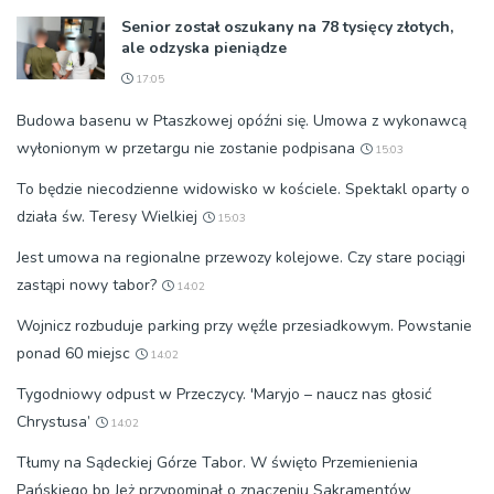
Senior został oszukany na 78 tysięcy złotych,
ale odzyska pieniądze
17:05
Budowa basenu w Ptaszkowej opóźni się. Umowa z wykonawcą
wyłonionym w przetargu nie zostanie podpisana
15:03
To będzie niecodzienne widowisko w kościele. Spektakl oparty o
działa św. Teresy Wielkiej
15:03
Jest umowa na regionalne przewozy kolejowe. Czy stare pociągi
zastąpi nowy tabor?
14:02
Wojnicz rozbuduje parking przy węźle przesiadkowym. Powstanie
ponad 60 miejsc
14:02
Tygodniowy odpust w Przeczycy. 'Maryjo – naucz nas głosić
Chrystusa’
14:02
Tłumy na Sądeckiej Górze Tabor. W święto Przemienienia
Pańskiego bp Jeż przypominał o znaczeniu Sakramentów