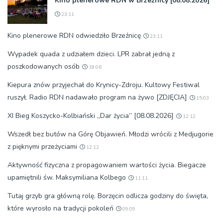
Kino plenerowe RDN w Brzeźnicy [08.08.2026]
23:11
Kino plenerowe RDN odwiedziło Brzeźnicę
23:11
Wypadek quada z udziałem dzieci. LPR zabrał jedną z
poszkodowanych osób
18:06
Kiepura znów przyjechał do Krynicy-Zdroju. Kultowy Festiwal
ruszył. Radio RDN nadawało program na żywo [ZDJĘCIA]
15:03
XI Bieg Koszycko-Kolbiański „Dar życia” [08.08.2026]
12:12
Wszedł bez butów na Górę Objawień. Młodzi wrócili z Medjugorie
z pięknymi przeżyciami
12:12
Aktywność fizyczna z propagowaniem wartości życia. Biegacze
upamiętnili św. Maksymiliana Kolbego
11:11
Tutaj grzyb gra główną rolę. Borzęcin odlicza godziny do święta,
które wyrosło na tradycji pokoleń
09:09