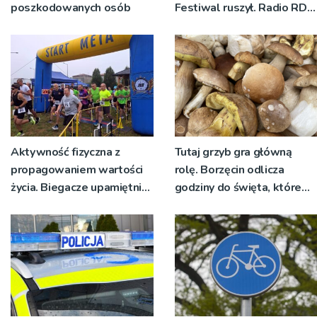
poszkodowanych osób
Festiwal ruszył. Radio RDN
nadawało program na
żywo [ZDJĘCIA]
Aktywność fizyczna z
Tutaj grzyb gra główną
propagowaniem wartości
rolę. Borzęcin odlicza
życia. Biegacze upamiętnili
godziny do święta, które
św. Maksymiliana Kolbego
wyrosło na tradycji
pokoleń