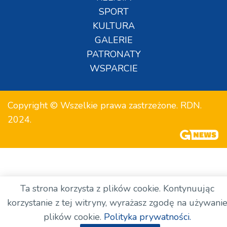
SPORT
KULTURA
GALERIE
PATRONATY
WSPARCIE
Copyright © Wszelkie prawa zastrzeżone. RDN.
2024.
Ta strona korzysta z plików cookie. Kontynuując
korzystanie z tej witryny, wyrażasz zgodę na używani
plików cookie.
Polityka prywatności.