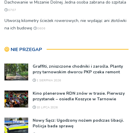
Dachowanie w Mszanie Dolnej. Jedna osoba zabrana do szpitala
07:07
Utworzą kilometry ścieżek rowerowych, nie wydając ani złotówki
na ich budowę
06:06
NIE PRZEGAP
Graffiti, zniszczone chodniki i zarośla. Planty
przy tarnowskim dworcu PKP czeka remont
1 SIERPNIA 2026
Kino plenerowe RDN znów w trasie. Pierwszy
przystanek – osiedle Koszyce w Tarnowie
10 LIPCA 2026
Nowy Sącz: Ugodzony nożem podczas libacji.
Policja bada sprawę