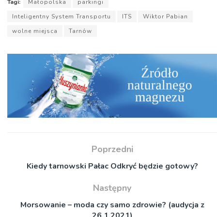
Tagi:
Małopolska
parkingi
Inteligentny System Transportu
ITS
Wiktor Pabian
wolne miejsca
Tarnów
Poprzedni
Kiedy tarnowski Pałac Odkryć będzie gotowy?
Następny
Morsowanie – moda czy samo zdrowie? (audycja z
26.1.2021)