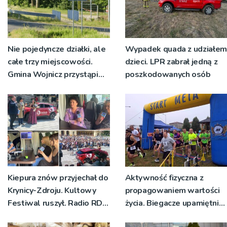
Nie pojedyncze działki, ale
Wypadek quada z udziałem
całe trzy miejscowości.
dzieci. LPR zabrał jedną z
Gmina Wojnicz przystąpi
poszkodowanych osób
do zmian w dokumentach
planistycznych
Kiepura znów przyjechał do
Aktywność fizyczna z
Krynicy-Zdroju. Kultowy
propagowaniem wartości
Festiwal ruszył. Radio RDN
życia. Biegacze upamiętnili
nadawało program na
św. Maksymiliana Kolbego