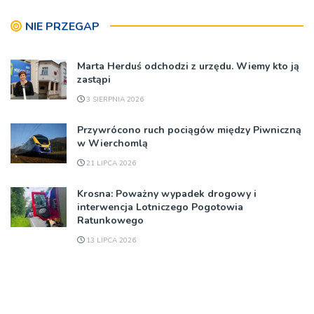
NIE PRZEGAP
Marta Herduś odchodzi z urzędu. Wiemy kto ją
zastąpi
3 SIERPNIA 2026
Przywrócono ruch pociągów między Piwniczną
w Wierchomlą
21 LIPCA 2026
Krosna: Poważny wypadek drogowy i
interwencja Lotniczego Pogotowia
Ratunkowego
13 LIPCA 2026