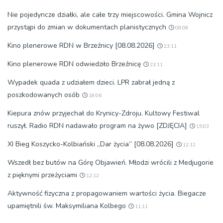
Nie pojedyncze działki, ale całe trzy miejscowości. Gmina Wojnicz
przystąpi do zmian w dokumentach planistycznych
08:08
Kino plenerowe RDN w Brzeźnicy [08.08.2026]
23:11
Kino plenerowe RDN odwiedziło Brzeźnicę
23:11
Wypadek quada z udziałem dzieci. LPR zabrał jedną z
poszkodowanych osób
18:06
Kiepura znów przyjechał do Krynicy-Zdroju. Kultowy Festiwal
ruszył. Radio RDN nadawało program na żywo [ZDJĘCIA]
15:03
XI Bieg Koszycko-Kolbiański „Dar życia” [08.08.2026]
12:12
Wszedł bez butów na Górę Objawień. Młodzi wrócili z Medjugorie
z pięknymi przeżyciami
12:12
Aktywność fizyczna z propagowaniem wartości życia. Biegacze
upamiętnili św. Maksymiliana Kolbego
11:11