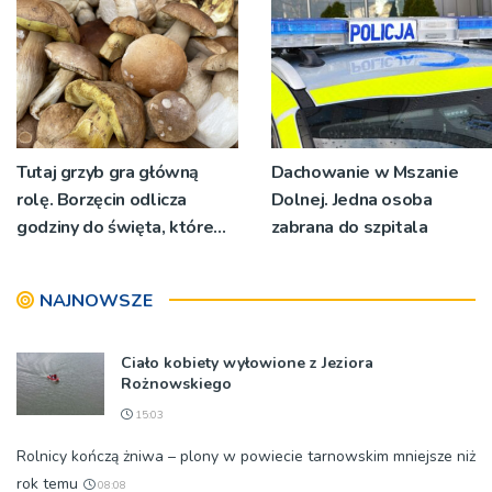
żywo [ZDJĘCIA]
Tutaj grzyb gra główną
Dachowanie w Mszanie
rolę. Borzęcin odlicza
Dolnej. Jedna osoba
godziny do święta, które
zabrana do szpitala
wyrosło na tradycji
pokoleń
NAJNOWSZE
Ciało kobiety wyłowione z Jeziora
Rożnowskiego
15:03
Rolnicy kończą żniwa – plony w powiecie tarnowskim mniejsze niż
rok temu
08:08