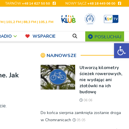
TARNÓW
+48 14 627 50 50
NOWY SĄCZ
+48 18 449 06 00
FM | 101,2 FM | 88,3 FM | 105,1 FM
RADIO
WSPARCIE
POSŁUCHAJ
Ot
NAJNOWSZE
Utworzą kilometry
e. Jak
ścieżek rowerowych,
nie wydając ani
złotówki na ich
budowę
06:06
cie.
Do końca sierpnia zamknięta zostanie droga
w Chomranicach
05:05