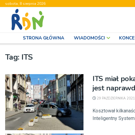
sobota, 8 sierpnia 2026
STRONA GŁÓWNA
WIADOMOŚCI
KONCE
Tag:
ITS
ITS miał pok
jest napraw
29 PAŹDZIERNIKA 2021
Kosztował kilkanaśc
Inteligentny System 