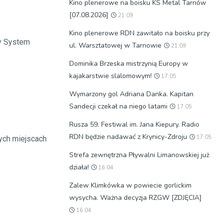
Kino plenerowe na boisku KS Metal Tarnów
[07.08.2026]
21:09
Kino plenerowe RDN zawitało na boisku przy
ny System
ul. Warsztatowej w Tarnowie
21:09
Dominika Brzeska mistrzynią Europy w
kajakarstwie slalomowym!
17:05
Wymarzony gol Adriana Danka. Kapitan
Sandecji czekał na niego latami
17:05
Rusza 59. Festiwal im. Jana Kiepury. Radio
RDN będzie nadawać z Krynicy-Zdroju
17:05
nych miejscach
Strefa zewnętrzna Pływalni Limanowskiej już
działa!
16:04
Zalew Klimkówka w powiecie gorlickim
wysycha. Ważna decyzja RZGW [ZDJĘCIA]
16:04