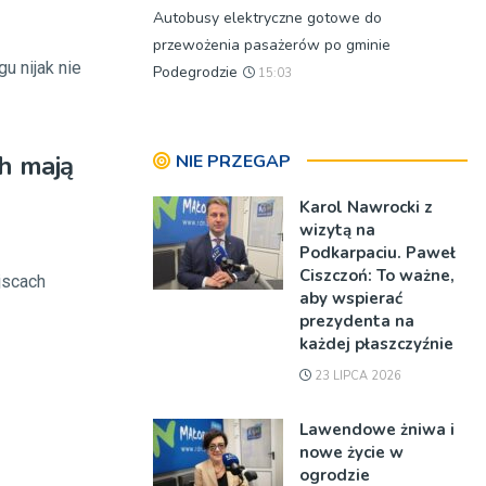
Autobusy elektryczne gotowe do
przewożenia pasażerów po gminie
u nijak nie
Podegrodzie
15:03
h mają
NIE PRZEGAP
Karol Nawrocki z
wizytą na
Podkarpaciu. Paweł
Ciszczoń: To ważne,
jscach
aby wspierać
prezydenta na
każdej płaszczyźnie
23 LIPCA 2026
Lawendowe żniwa i
nowe życie w
ogrodzie