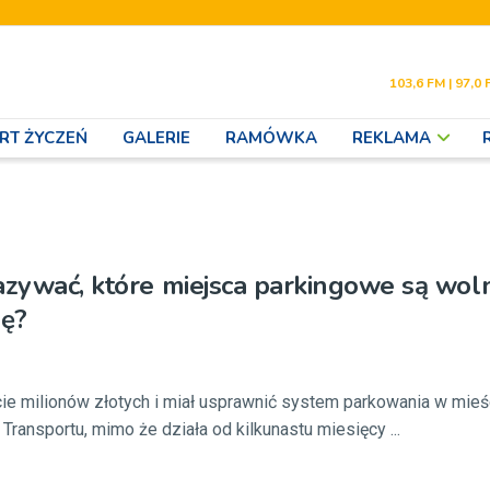
103,6 FM | 97,0 
RT ŻYCZEŃ
GALERIE
RAMÓWKA
REKLAMA
azywać, które miejsca parkingowe są woln
dę?
ie milionów złotych i miał usprawnić system parkowania w mieś
Transportu, mimo że działa od kilkunastu miesięcy ...