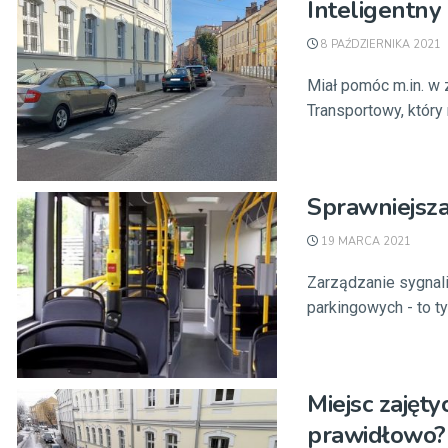
Inteligentny
8 PAŹDZIERNIKA 2021
Miał pomóc m.in. w 
Transportowy, który 
Sprawniejsza
19 MARCA 2021
Zarządzanie sygnali
parkingowych - to ty
Miejsc zajęty
prawidłowo?