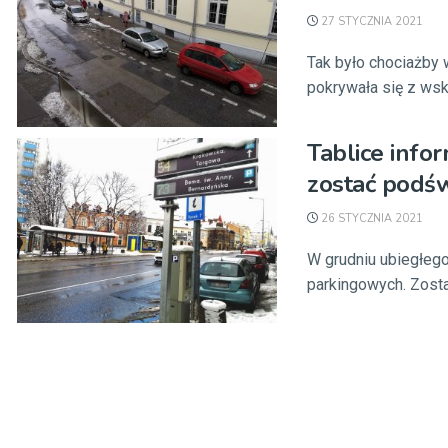
27 STYCZNIA 2021
Tak było chociażby w
pokrywała się z wska
Tablice info
zostać podś
26 STYCZNIA 2021
W grudniu ubiegłego
parkingowych. Zost