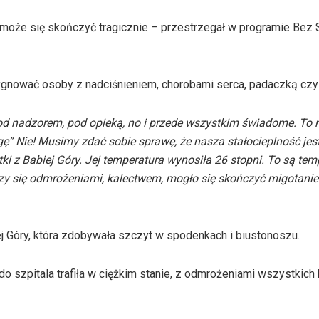
że się skończyć tragicznie – przestrzegał w programie Bez 
ygnować osoby z nadciśnieniem, chorobami serca, padaczką czy 
d nadzorem, pod opieką, no i przede wszystkim świadome. To 
mogę” Nie! Musimy zdać sobie sprawę, że nasza stałocieplność je
ki z Babiej Góry. Jej temperatura wynosiła 26 stopni. To są tem
ończy się odmrożeniami, kalectwem, mogło się skończyć migotani
ej Góry, która zdobywała szczyt w spodenkach i biustonoszu.
, do szpitala trafiła w ciężkim stanie, z odmrożeniami wszystkich