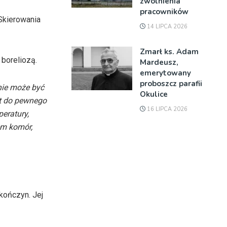
zwolnienia
pracowników
Skierowania
14 LIPCA 2026
Zmarł ks. Adam
boreliozą.
Mardeusz,
emerytowany
proboszcz parafii
nie może być
Okulice
st do pewnego
16 LIPCA 2026
peratury,
em komór,
 kończyn. Jej