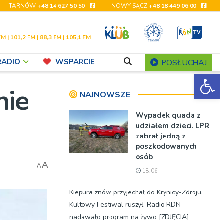
TARNÓW
+48 14 627 50 50
NOWY SĄCZ
+48 18 449 06 00
FM | 101,2 FM | 88,3 FM | 105,1 FM
RADIO
WSPARCIE
POSŁUCHAJ
Ot
nie
NAJNOWSZE
Wypadek quada z
udziałem dzieci. LPR
zabrał jedną z
poszkodowanych
osób
A
A
18:06
Kiepura znów przyjechał do Krynicy-Zdroju.
Kultowy Festiwal ruszył. Radio RDN
nadawało program na żywo [ZDJĘCIA]