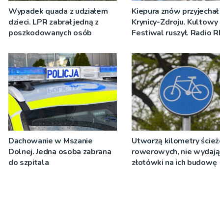
Wypadek quada z udziałem
Kiepura znów przyjechał
dzieci. LPR zabrał jedną z
Krynicy-Zdroju. Kultowy
poszkodowanych osób
Festiwal ruszył. Radio 
nadawało program na ż
[ZDJĘCIA]
Dachowanie w Mszanie
Utworzą kilometry ście
Dolnej. Jedna osoba zabrana
rowerowych, nie wydają
do szpitala
złotówki na ich budowę