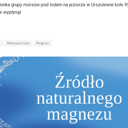
łonka grupy morsów pod lodem na jeziorze w Urszulewie koło R
e wypłynął.
l
Małopolska
Region