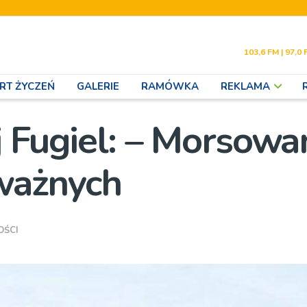
103,6 FM | 97,0 
RT ŻYCZEŃ
GALERIE
RAMÓWKA
REKLAMA
j Fugiel: – Morsowa
zważnych
OŚCI