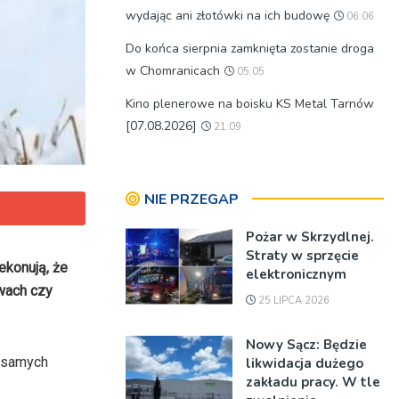
wydając ani złotówki na ich budowę
06:06
Do końca sierpnia zamknięta zostanie droga
w Chomranicach
05:05
Kino plenerowe na boisku KS Metal Tarnów
[07.08.2026]
21:09
NIE PRZEGAP
Pożar w Skrzydlnej.
Straty w sprzęcie
ekonują, że
elektronicznym
awach czy
25 LIPCA 2026
Nowy Sącz: Będzie
w samych
likwidacja dużego
zakładu pracy. W tle