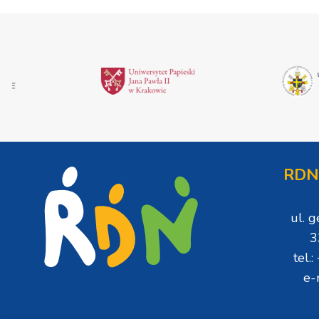
RDN
ul. 
3
tel.
e-