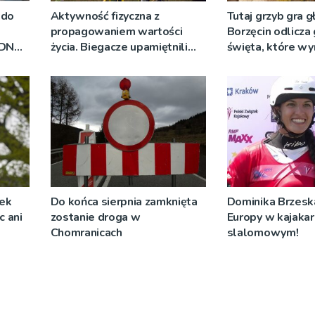
 do
Aktywność fizyczna z
Tutaj grzyb gra g
propagowaniem wartości
Borzęcin odlicza
RDN
życia. Biegacze upamiętnili
święta, które wy
ywo
św. Maksymiliana Kolbego
tradycji pokoleń
żek
Do końca sierpnia zamknięta
Dominika Brzeska
c ani
zostanie droga w
Europy w kajaka
Chomranicach
slalomowym!