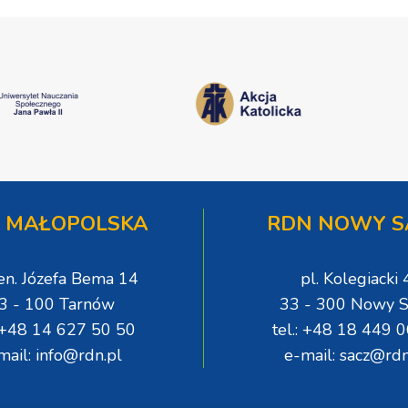
 MAŁOPOLSKA
RDN NOWY S
gen. Józefa Bema 14
pl. Kolegiacki 
3 - 100 Tarnów
33 - 300 Nowy S
: +48 14 627 50 50
tel.: +48 18 449 
mail: info@rdn.pl
e-mail: sacz@rdn