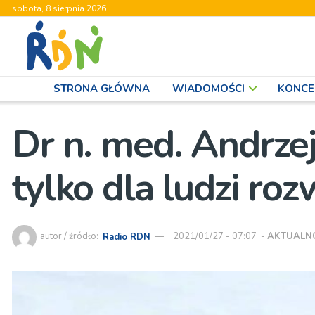
sobota, 8 sierpnia 2026
STRONA GŁÓWNA
WIADOMOŚCI
KONCE
Dr n. med. Andrze
tylko dla ludzi ro
autor / źródło:
Radio RDN
2021/01/27 - 07:07
-
AKTUALN