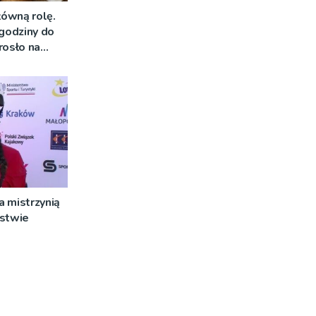
łówną rolę.
 godziny do
rosło na
 mistrzynią
rstwie