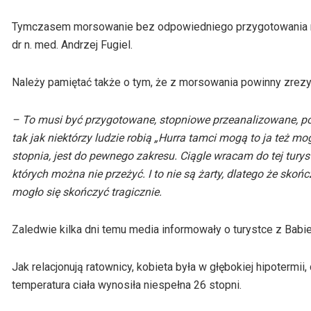
Tymczasem morsowanie bez odpowiedniego przygotowania mo
dr n. med. Andrzej Fugiel.
Należy pamiętać także o tym, że z morsowania powinny zrez
– To musi być przygotowane, stopniowe przeanalizowane, po
tak jak niektórzy ludzie robią „Hurra tamci mogą to ja też 
stopnia, jest do pewnego zakresu. Ciągle wracam do tej turyst
których można nie przeżyć. I to nie są żarty, dlatego że sk
mogło się skończyć tragicznie.
Zaledwie kilka dni temu media informowały o turystce z Babi
Jak relacjonują ratownicy, kobieta była w głębokiej hipotermii
temperatura ciała wynosiła niespełna 26 stopni.