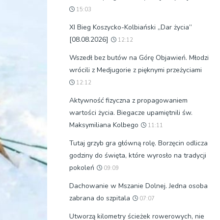
15:03
XI Bieg Koszycko-Kolbiański „Dar życia”
[08.08.2026]
12:12
Wszedł bez butów na Górę Objawień. Młodzi
wrócili z Medjugorie z pięknymi przeżyciami
12:12
Aktywność fizyczna z propagowaniem
wartości życia. Biegacze upamiętnili św.
Maksymiliana Kolbego
11:11
Tutaj grzyb gra główną rolę. Borzęcin odlicza
godziny do święta, które wyrosło na tradycji
pokoleń
09:09
Dachowanie w Mszanie Dolnej. Jedna osoba
zabrana do szpitala
07:07
Utworzą kilometry ścieżek rowerowych, nie