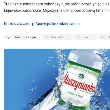
Tragicznie tymczasem zakończyła się próba przepłynięcia cz
kujawsko-pomorskim. Mężczyzna utknął pod lodową taflą i ni
https://www.rdn.pl/audycje/bez-skierowania
Tagi:
Andrzej Fugiel
bez skierowania
morsowanie
kąpie