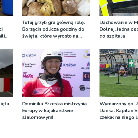
Tutaj grzyb gra główną rolę.
Dachowanie w M
i
Borzęcin odlicza godziny do
Dolnej. Jedna os
ili
święta, które wyrosło na
do szpitala
go
tradycji pokoleń
ięta
Dominika Brzeska mistrzynią
Wymarzony gol 
Europy w kajakarstwie
Danka. Kapitan S
slalomowym!
czekał na niego 