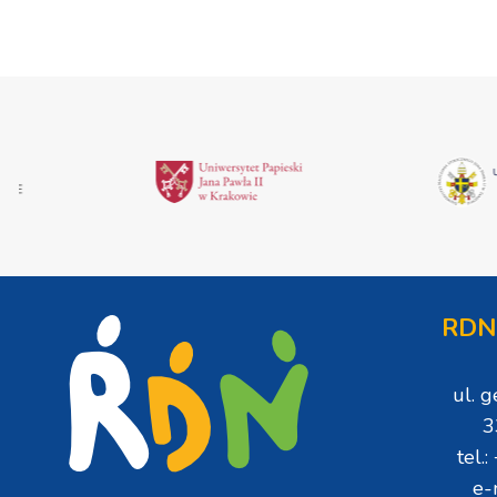
RDN
ul. 
3
tel.
e-