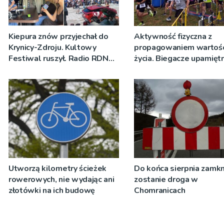
Kiepura znów przyjechał do
Aktywność fizyczna z
Krynicy-Zdroju. Kultowy
propagowaniem wartośc
Festiwal ruszył. Radio RDN
życia. Biegacze upamiętn
nadawało program na żywo
św. Maksymiliana Kolbe
[ZDJĘCIA]
Utworzą kilometry ścieżek
Do końca sierpnia zamkn
rowerowych, nie wydając ani
zostanie droga w
złotówki na ich budowę
Chomranicach