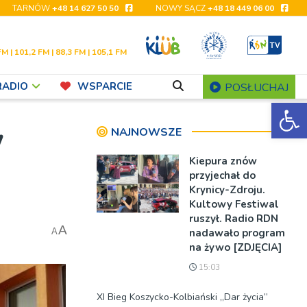
TARNÓW
+48 14 627 50 50
NOWY SĄCZ
+48 18 449 06 00
FM | 101,2 FM | 88,3 FM | 105,1 FM
RADIO
WSPARCIE
POSŁUCHAJ
Ot
w
NAJNOWSZE
Kiepura znów
przyjechał do
Krynicy-Zdroju.
Kultowy Festiwal
ruszył. Radio RDN
A
nadawało program
A
na żywo [ZDJĘCIA]
15:03
XI Bieg Koszycko-Kolbiański „Dar życia”