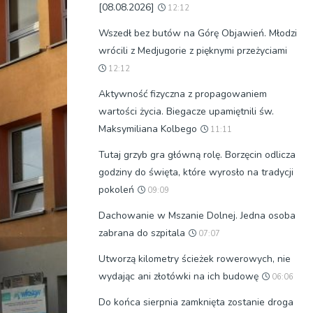
[08.08.2026]
12:12
Wszedł bez butów na Górę Objawień. Młodzi
wrócili z Medjugorie z pięknymi przeżyciami
12:12
Aktywność fizyczna z propagowaniem
wartości życia. Biegacze upamiętnili św.
Maksymiliana Kolbego
11:11
Tutaj grzyb gra główną rolę. Borzęcin odlicza
godziny do święta, które wyrosło na tradycji
pokoleń
09:09
Dachowanie w Mszanie Dolnej. Jedna osoba
zabrana do szpitala
07:07
Utworzą kilometry ścieżek rowerowych, nie
wydając ani złotówki na ich budowę
06:06
Do końca sierpnia zamknięta zostanie droga