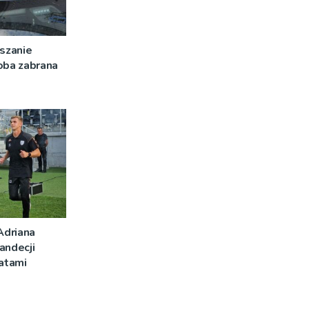
szanie
oba zabrana
Adriana
andecji
latami