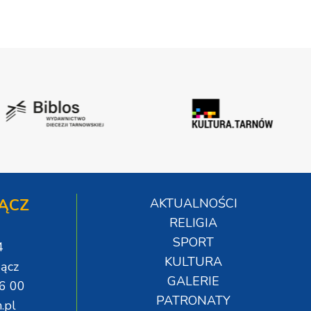
ĄCZ
AKTUALNOŚCI
RELIGIA
SPORT
4
KULTURA
ącz
GALERIE
06 00
PATRONATY
.pl