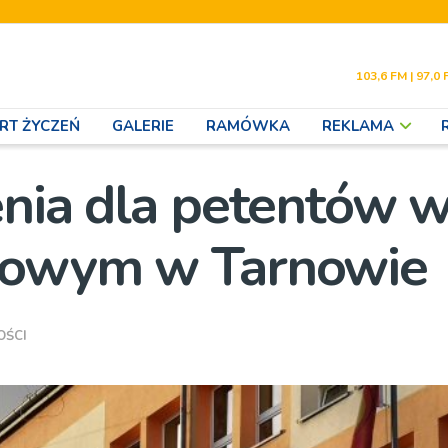
103,6 FM | 97,0 
RT ŻYCZEŃ
GALERIE
RAMÓWKA
REKLAMA
enia dla petentów 
towym w Tarnowie
OŚCI