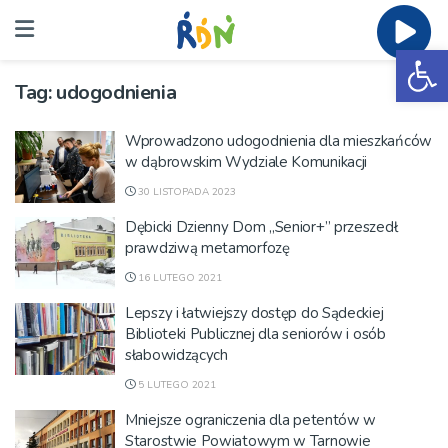
Ot
Tag:
udogodnienia
Wprowadzono udogodnienia dla mieszkańców
w dąbrowskim Wydziale Komunikacji
30 LISTOPADA 2023
Dębicki Dzienny Dom „Senior+” przeszedł
prawdziwą metamorfozę
16 LUTEGO 2021
Lepszy i łatwiejszy dostęp do Sądeckiej
Biblioteki Publicznej dla seniorów i osób
słabowidzących
5 LUTEGO 2021
Mniejsze ograniczenia dla petentów w
Starostwie Powiatowym w Tarnowie