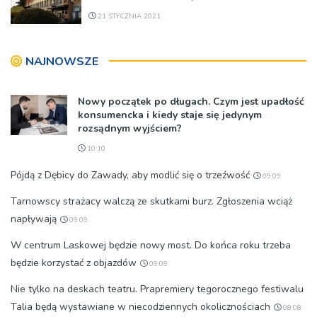
21 STYCZNIA 2021
NAJNOWSZE
Nowy początek po długach. Czym jest upadłość
konsumencka i kiedy staje się jedynym
rozsądnym wyjściem?
10:10
Pójdą z Dębicy do Zawady, aby modlić się o trzeźwość
09:09
Tarnowscy strażacy walczą ze skutkami burz. Zgłoszenia wciąż
napływają
09:09
W centrum Laskowej będzie nowy most. Do końca roku trzeba
będzie korzystać z objazdów
09:09
Nie tylko na deskach teatru. Prapremiery tegorocznego festiwalu
Talia będą wystawiane w niecodziennych okolicznościach
08:08