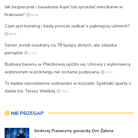
Jak bezpiecznie i świadomie kupić lub sprzedać mieszkanie w
Krakowie?
08:08
Czym jest bonding i kiedy pomoże zadbać o piękniejszy uśmiech?
08:08
Senior został oszukany na 78 tysięcy złotych, ale odzyska
pieniądze
17:05
Budowa basenu w Ptaszkowej opóźni się. Umowa z wykonawcą
wyłonionym w przetargu nie zostanie podpisana
15:03
To będzie niecodzienne widowisko w kościele. Spektakl oparty o
dzieła św. Teresy Wielkiej
15:03
NIE PRZEGAP
Andrzej Piaseczny gwiazdą Dni Żabna