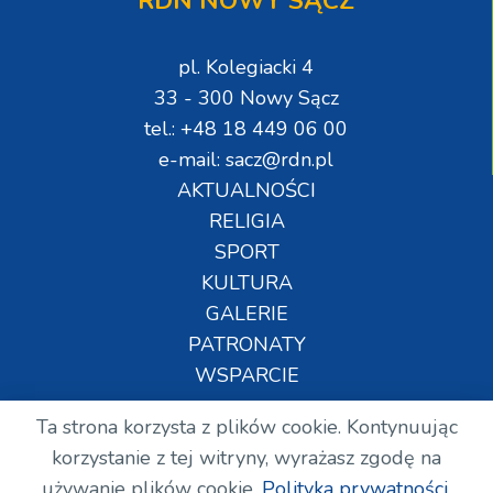
RDN NOWY SĄCZ
pl. Kolegiacki 4
33 - 300 Nowy Sącz
tel.: +48 18 449 06 00
e-mail: sacz@rdn.pl
AKTUALNOŚCI
RELIGIA
SPORT
KULTURA
GALERIE
PATRONATY
WSPARCIE
Ta strona korzysta z plików cookie. Kontynuując
Copyright © Wszelkie prawa zastrzeżone. RDN.
korzystanie z tej witryny, wyrażasz zgodę na
2024.
używanie plików cookie.
Polityka prywatności.