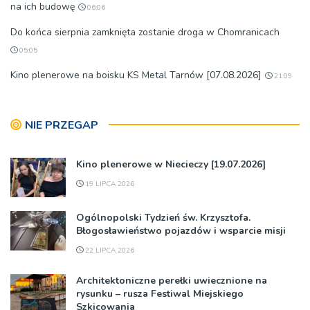
na ich budowę
06:06
Do końca sierpnia zamknięta zostanie droga w Chomranicach
05:05
Kino plenerowe na boisku KS Metal Tarnów [07.08.2026]
21:09
NIE PRZEGAP
Kino plenerowe w Niecieczy [19.07.2026]
19 LIPCA 2026
Ogólnopolski Tydzień św. Krzysztofa.
Błogosławieństwo pojazdów i wsparcie misji
22 LIPCA 2026
Architektoniczne perełki uwiecznione na
rysunku – rusza Festiwal Miejskiego
Szkicowania