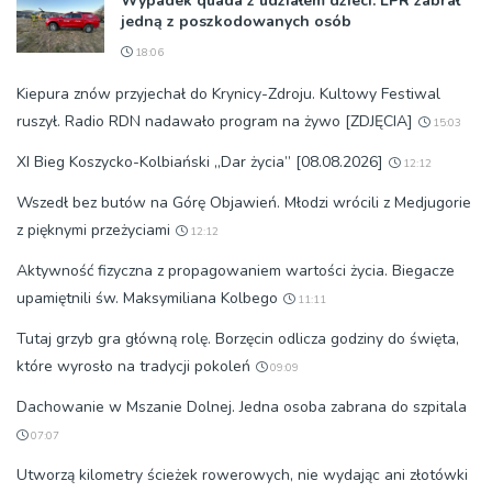
Wypadek quada z udziałem dzieci. LPR zabrał
jedną z poszkodowanych osób
18:06
Kiepura znów przyjechał do Krynicy-Zdroju. Kultowy Festiwal
ruszył. Radio RDN nadawało program na żywo [ZDJĘCIA]
15:03
XI Bieg Koszycko-Kolbiański „Dar życia” [08.08.2026]
12:12
Wszedł bez butów na Górę Objawień. Młodzi wrócili z Medjugorie
z pięknymi przeżyciami
12:12
Aktywność fizyczna z propagowaniem wartości życia. Biegacze
upamiętnili św. Maksymiliana Kolbego
11:11
Tutaj grzyb gra główną rolę. Borzęcin odlicza godziny do święta,
które wyrosło na tradycji pokoleń
09:09
Dachowanie w Mszanie Dolnej. Jedna osoba zabrana do szpitala
07:07
Utworzą kilometry ścieżek rowerowych, nie wydając ani złotówki