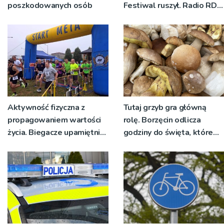
poszkodowanych osób
Festiwal ruszył. Radio RDN
nadawało program na
żywo [ZDJĘCIA]
Aktywność fizyczna z
Tutaj grzyb gra główną
propagowaniem wartości
rolę. Borzęcin odlicza
życia. Biegacze upamiętnili
godziny do święta, które
św. Maksymiliana Kolbego
wyrosło na tradycji
pokoleń