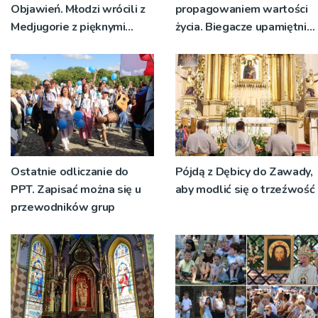
Objawień. Młodzi wrócili z
propagowaniem wartości
Medjugorie z pięknymi
życia. Biegacze upamiętnili
przeżyciami
św. Maksymiliana Kolbego
Ostatnie odliczanie do
Pójdą z Dębicy do Zawady,
PPT. Zapisać można się u
aby modlić się o trzeźwość
przewodników grup