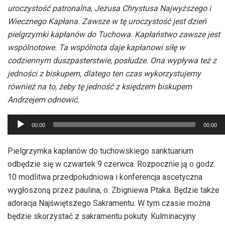
uroczystość patronalna, Jezusa Chrystusa Najwyższego i
Wiecznego Kapłana. Zawsze w tę uroczystość jest dzień
pielgrzymki kapłanów do Tuchowa. Kapłaństwo zawsze jest
wspólnotowe. Ta wspólnota daje kapłanowi siłę w
codziennym duszpasterstwie, posłudze. Ona wypływa też z
jedności z biskupem, dlatego ten czas wykorzystujemy
również na to, żeby tę jedność z księdzem biskupem
Andrzejem odnowić.
Odtwarzacz
00:00
00:00
plików
dźwiękowych
Pielgrzymka kapłanów do tuchowskiego sanktuarium
odbędzie się w czwartek 9 czerwca. Rozpocznie ją o godz.
10 modlitwa przedpołudniowa i konferencja ascetyczna
wygłoszoną przez paulina, o. Zbigniewa Ptaka. Będzie także
adoracja Najświętszego Sakramentu. W tym czasie można
będzie skorzystać z sakramentu pokuty. Kulminacyjny