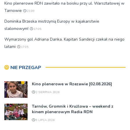
Kino plenerowe RDN zawitało na boisku przy ul. Warsztatowej w
Tarnowie
21:09
Dominika Brzeska mistrzynią Europy w kajakarstwie
slalomowym!
17:05
Wymarzony gol Adriana Danka. Kapitan Sandecji czekał na niego
latami
17:05
NIE PRZEGAP
Kino plenerowe w Rzezawie [02.08.2026]
2 SIERPNIA 2026
Tarnów, Gromnik i Krużlowa – weekend z
kinem plenerowym Radia RDN
9 LIPCA 2026