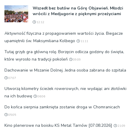
Wszedł bez butów na Górę Objawień. Młodzi
wrócili z Medjugorie z pięknymi przeżyciami
12:12
Aktywność fizyczna z propagowaniem wartości życia. Biegacze
upamiętnili św. Maksymiliana Kolbego
11:11
Tutaj grzyb gra główną rolę. Borzęcin odlicza godziny do święta,
które wyrosło na tradycji pokoleń
09:09
Dachowanie w Mszanie Dolnej. Jedna osoba zabrana do szpitala
07:07
Utworzą kilometry ścieżek rowerowych, nie wydając ani złotówki
na ich budowę
06:06
Do końca sierpnia zamknięta zostanie droga w Chomranicach
05:05
Kino plenerowe na boisku KS Metal Tarnów [07.08.2026]
21:09