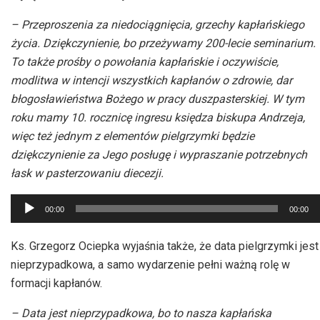
– Przeproszenia za niedociągnięcia, grzechy kapłańskiego
życia. Dziękczynienie, bo przeżywamy 200-lecie seminarium.
To także prośby o powołania kapłańskie i oczywiście,
modlitwa w intencji wszystkich kapłanów o zdrowie, dar
błogosławieństwa Bożego w pracy duszpasterskiej. W tym
roku mamy 10. rocznicę ingresu księdza biskupa Andrzeja,
więc też jednym z elementów pielgrzymki będzie
dziękczynienie za Jego posługę i wypraszanie potrzebnych
łask w pasterzowaniu diecezji.
Odtwarzacz
00:00
00:00
plików
dźwiękowych
Ks. Grzegorz Ociepka wyjaśnia także, że data pielgrzymki jest
nieprzypadkowa, a samo wydarzenie pełni ważną rolę w
formacji kapłanów.
– Data jest nieprzypadkowa, bo to nasza kapłańska