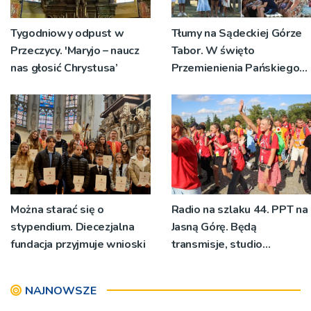
Tygodniowy odpust w
Tłumy na Sądeckiej Górze
Przeczycy. 'Maryjo – naucz
Tabor. W święto
nas głosić Chrystusa’
Przemienienia Pańskiego
bp Jeż przypominał o
znaczeniu Sakramentów
[ZDJĘCIA]
Można starać się o
Radio na szlaku 44. PPT na
stypendium. Diecezjalna
Jasną Górę. Będą
fundacja przyjmuje wnioski
transmisje, studio
pielgrzymkowe,
pozdrowienia
NAJNOWSZE